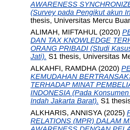
AWARENESS SYNCHRONIZE 
(Survey pada Pengikut akun I
thesis, Universitas Mercu Bua
ALIMAH, MIFTAHUL
(2020)
P
DAN TAX KNOWLEDGE TERH
ORANG PRIBADI (Studi Kasus
Jati).
S1 thesis, Universitas M
ALKAHFI, RAMDHA
(2020)
P
KEMUDAHAN BERTRANSAKSI
TERHADAP MINAT PEMBELI
INDONESIA (Pada Konsumen M
Indah Jakarta Barat).
S1 thesis
ALKHARIS, ANNISYA
(2025)
RELATIONS (MPR) DALAM 
AWARENESS DENGAN PELA