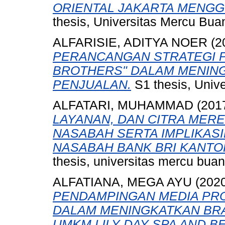
ORIENTAL JAKARTA MENG
thesis, Universitas Mercu Bua
ALFARISIE, ADITYA NOER
(2
PERANCANGAN STRATEGI P
BROTHERS" DALAM MENIN
PENJUALAN.
S1 thesis, Univ
ALFATARI, MUHAMMAD
(201
LAYANAN, DAN CITRA MER
NASABAH SERTA IMPLIKAS
NASABAH BANK BRI KANTO
thesis, universitas mercu buan
ALFATIANA, MEGA AYU
(202
PENDAMPINGAN MEDIA PRO
DALAM MENINGKATKAN BR
UMKM LILY DAY SPA AND B