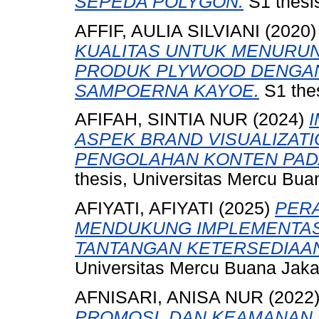
SEPEDA POLYGON.
S1 thesis
AFFIF, AULIA SILVIANI
(2020
KUALITAS UNTUK MENURU
PRODUK PLYWOOD DENGAN
SAMPOERNA KAYOE.
S1 thes
AFIFAH, SINTIA NUR
(2024)
ASPEK BRAND VISUALIZAT
PENGOLAHAN KONTEN PADA
thesis, Universitas Mercu Bua
AFIYATI, AFIYATI
(2025)
PER
MENDUKUNG IMPLEMENTASI 
TANTANGAN KETERSEDIAAN
Universitas Mercu Buana Jaka
AFNISARI, ANISA NUR
(2022
PROMOSI, DAN KEAMANAN