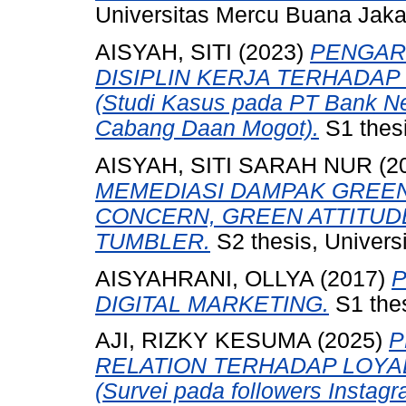
Universitas Mercu Buana Jaka
AISYAH, SITI
(2023)
PENGARU
DISIPLIN KERJA TERHADA
(Studi Kasus pada PT Bank Ne
Cabang Daan Mogot).
S1 thesi
AISYAH, SITI SARAH NUR
(2
MEMEDIASI DAMPAK GREE
CONCERN, GREEN ATTITUD
TUMBLER.
S2 thesis, Univer
AISYAHRANI, OLLYA
(2017)
DIGITAL MARKETING.
S1 thes
AJI, RIZKY KESUMA
(2025)
P
RELATION TERHADAP LOYA
(Survei pada followers Insta