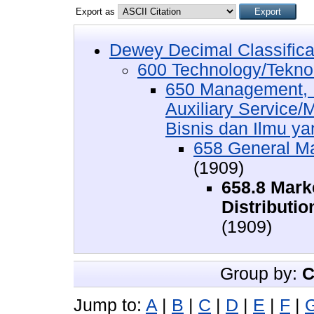
Export as
Dewey Decimal Classifica
600 Technology/Tekno
650 Management, P
Auxiliary Service
Bisnis dan Ilmu ya
658 General 
(1909)
658.8 Mark
Distributi
(1909)
Group by:
C
Jump to:
A
|
B
|
C
|
D
|
E
|
F
|