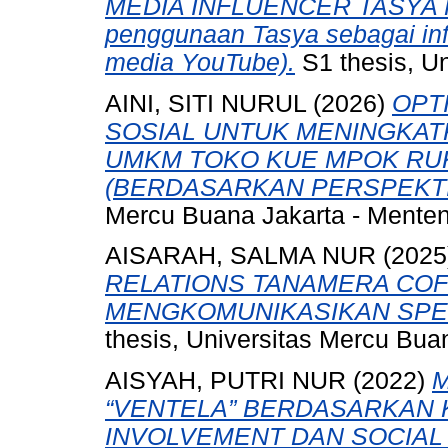
MEDIA INFLUENCER TASYA F
penggunaan Tasya sebagai infl
media YouTube).
S1 thesis, U
AINI, SITI NURUL
(2026)
OPT
SOSIAL UNTUK MENINGKA
UMKM TOKO KUE MPOK RUK
(BERDASARKAN PERSPEKTI
Mercu Buana Jakarta - Menten
AISARAH, SALMA NUR
(2025
RELATIONS TANAMERA CO
MENGKOMUNIKASIKAN SPEC
thesis, Universitas Mercu Bua
AISYAH, PUTRI NUR
(2022)
M
“VENTELA” BERDASARKAN
INVOLVEMENT DAN SOCIAL