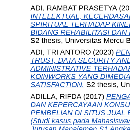
ADI, RAMBAT PRASETYA
(20
INTELEKTUAL, KECERDAS
SPIRITUAL TERHADAP KIN
BIDANG REHABILITASI DAN
S2 thesis, Universitas Mercu 
ADI, TRI ANTORO
(2023)
PEN
TRUST, DATA SECURITY AN
ADMINISTRATIVE TERHADA
KOINWORKS YANG DIMEDI
SATISFACTION.
S2 thesis, Un
ADILLA, RIFDA
(2017)
PENG
DAN KEPERCAYAAN KONSU
PEMBELIAN DI SITUS JUAL
(Studi kasus pada Mahasiswa/
Jurusan Manajemen S1 Angkata