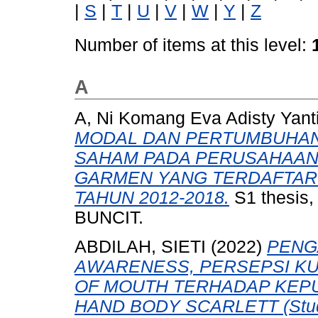
|
S
|
T
|
U
|
V
|
W
|
Y
|
Z
Number of items at this level:
A
A, Ni Komang Eva Adisty Yant
MODAL DAN PERTUMBUHAN
SAHAM PADA PERUSAHAAN 
GARMEN YANG TERDAFTAR 
TAHUN 2012-2018.
S1 thesis
BUNCIT.
ABDILAH, SIETI
(2022)
PENG
AWARENESS, PERSEPSI KU
OF MOUTH TERHADAP KEP
HAND BODY SCARLETT (Studi 