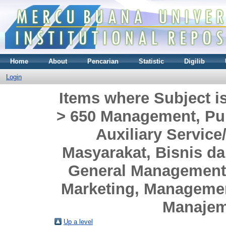
Home
About
Pencarian
Statistic
Digilib
Login
Items where Subject i
> 650 Management, Pub
Auxiliary Servi
Masyarakat, Bisnis da
General Management
Marketing, Management
Manajem
Up a level