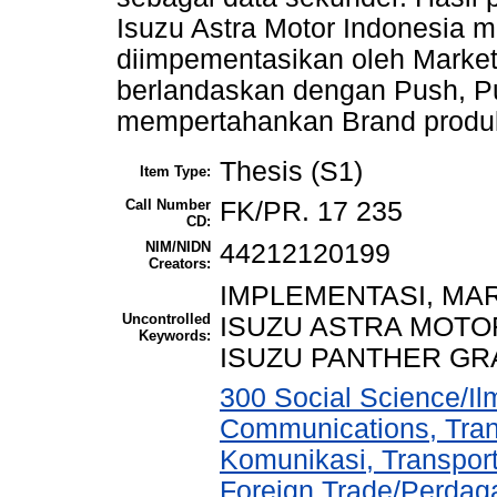
Isuzu Astra Motor Indonesia me
diimpementasikan oleh Market
berlandaskan dengan Push, Pu
mempertahankan Brand produk
Thesis (S1)
Item Type:
Call Number
FK/PR. 17 235
CD:
NIM/NIDN
44212120199
Creators:
IMPLEMENTASI, MAR
Uncontrolled
ISUZU ASTRA MOTO
Keywords:
ISUZU PANTHER GR
300 Social Science/I
Communications, Tran
Komunikasi, Transport
Foreign Trade/Perdaga