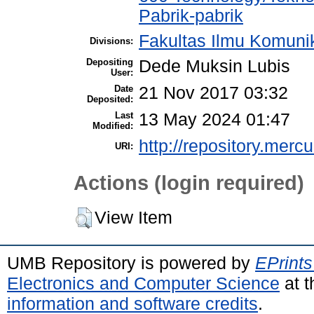
Pabrik-pabrik
Fakultas Ilmu Komuni
Divisions:
Depositing
Dede Muksin Lubis
User:
Date
21 Nov 2017 03:32
Deposited:
Last
13 May 2024 01:47
Modified:
http://repository.merc
URI:
Actions (login required)
View Item
UMB Repository is powered by
EPrints
Electronics and Computer Science
at t
information and software credits
.