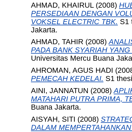
AHMAD, KHAIRUL
(2008)
HU
PERSEDIAAN DENGAN VOLU
VOKSEL ELECTRIC TBK.
S1 
Jakarta.
AHMAD, TAHIR
(2008)
ANALI
PADA BANK SYARIAH YANG G
Universitas Mercu Buana Jaka
AHROMAN, AGUS HADI
(200
PEMECAH KEDELAI.
S1 thesi
AINI, JANNATUN
(2008)
APLI
MATAHARI PUTRA PRIMA, T
Buana Jakarta.
AISYAH, SITI
(2008)
STRATE
DALAM MEMPERTAHANKAN E