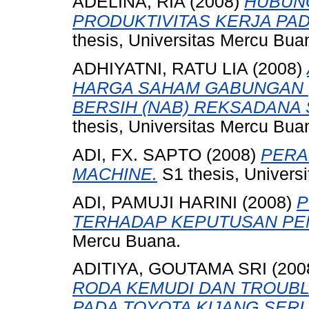
ADELINA, RIA
(2008)
HUBUN
PRODUKTIVITAS KERJA PA
thesis, Universitas Mercu Bua
ADHIYATNI, RATU LIA
(2008)
HARGA SAHAM GABUNGAN (I
BERSIH (NAB) REKSADANA S
thesis, Universitas Mercu Bua
ADI, FX. SAPTO
(2008)
PERA
MACHINE.
S1 thesis, Univers
ADI, PAMUJI HARINI
(2008)
P
TERHADAP KEPUTUSAN PE
Mercu Buana.
ADITIYA, GOUTAMA SRI
(200
RODA KEMUDI DAN TROUB
PADA TOYOTA KIJANG SERI 