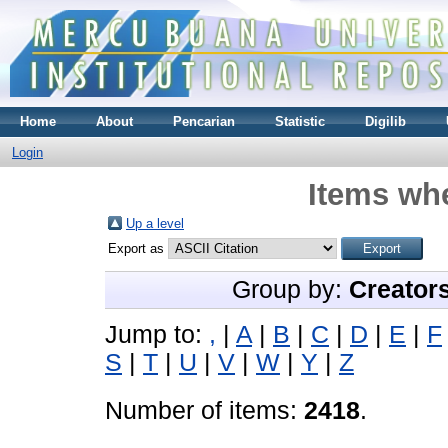
Home
About
Pencarian
Statistic
Digilib
Login
Items whe
Up a level
Export as
Group by:
Creator
Jump to:
,
|
A
|
B
|
C
|
D
|
E
|
F
S
|
T
|
U
|
V
|
W
|
Y
|
Z
Number of items:
2418
.