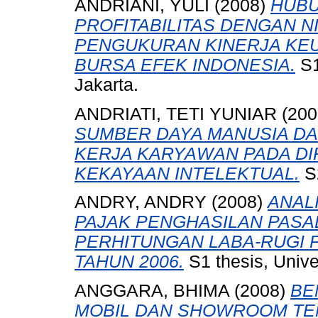
ANDRIANI, YULI
(2008)
HUBU
PROFITABILITAS DENGAN 
PENGUKURAN KINERJA KE
BURSA EFEK INDONESIA.
S1
Jakarta.
ANDRIATI, TETI YUNIAR
(200
SUMBER DAYA MANUSIA D
KERJA KARYAWAN PADA DI
KEKAYAAN INTELEKTUAL.
S2
ANDRY, ANDRY
(2008)
ANAL
PAJAK PENGHASILAN PASA
PERHITUNGAN LABA-RUGI
TAHUN 2006.
S1 thesis, Unive
ANGGARA, BHIMA
(2008)
BE
MOBIL DAN SHOWROOM TEM