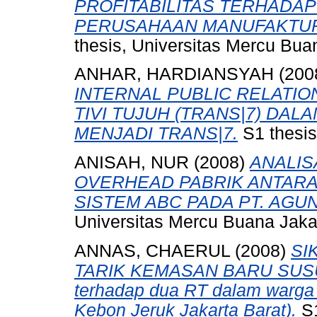
PROFITABILITAS TERHADA
PERUSAHAAN MANUFAKTUR 
thesis, Universitas Mercu Bua
ANHAR, HARDIANSYAH
(200
INTERNAL PUBLIC RELATIO
TIVI TUJUH (TRANS|7) DAL
MENJADI TRANS|7.
S1 thesis
ANISAH, NUR
(2008)
ANALIS
OVERHEAD PABRIK ANTARA
SISTEM ABC PADA PT. AGU
Universitas Mercu Buana Jaka
ANNAS, CHAERUL
(2008)
SI
TARIK KEMASAN BARU SUSU
terhadap dua RT dalam warga
Kebon Jeruk Jakarta Barat).
S1