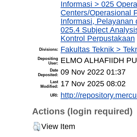
Informasi > 025 Operat
Centers/Operasional 
Informasi, Pelayanan
025.4 Subject Analysi
Kontrol Perpustakaan
Fakultas Teknik > Tekn
Divisions:
Depositing
ELMO ALHAFIIDH P
User:
Date
09 Nov 2022 01:37
Deposited:
Last
17 Nov 2025 08:02
Modified:
http://repository.merc
URI:
Actions (login required)
View Item