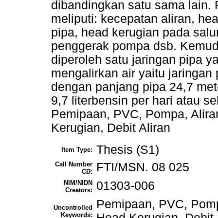
dibandingkan satu sama lain.
meliputi: kecepatan aliran, he
pipa, head kerugian pada sal
penggerak pompa dsb. Kemudi
diperoleh satu jaringan pipa ya
mengalirkan air yaitu jaring
dengan panjang pipa 24,7 met
9,7 literbensin per hari atau s
Pemipaan, PVC, Pompa, Aliran
Kerugian, Debit Aliran
Thesis (S1)
Item Type:
Call Number
FTI/MSN. 08 025
CD:
NIM/NIDN
01303-006
Creators:
Pemipaan, PVC, Pompa,
Uncontrolled
Keywords:
Head Kerugian, Debit 