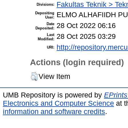
Fakultas Teknik > Tek
Divisions:
Depositing
ELMO ALHAFIIDH P
User:
Date
28 Oct 2022 06:16
Deposited:
Last
28 Oct 2025 03:29
Modified:
http://repository.merc
URI:
Actions (login required)
View Item
UMB Repository is powered by
EPrints
Electronics and Computer Science
at t
information and software credits
.