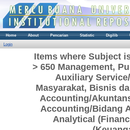
Home
About
Pencarian
Statistic
Digilib
Login
Items where Subject i
> 650 Management, Pub
Auxiliary Servi
Masyarakat, Bisnis da
Accounting/Akuntansi
Accounting/Bidang A
Analytical (Financ
(Keuang