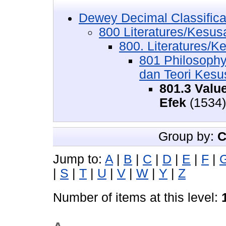
Dewey Decimal Classifica
800 Literatures/Kesus
800. Literatures/K
801 Philosophy 
dan Teori Kesu
801.3 Value
Efek
(1534)
Group by:
C
Jump to:
A
|
B
|
C
|
D
|
E
|
F
|
|
S
|
T
|
U
|
V
|
W
|
Y
|
Z
Number of items at this level: