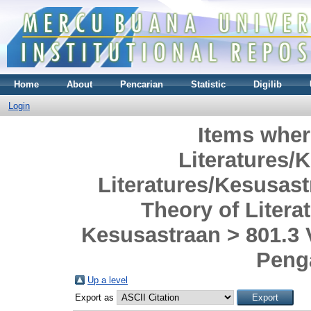
Home
About
Pencarian
Statistic
Digilib
Login
Items wher
Literatures/
Literatures/Kesusas
Theory of Literat
Kesusastraan > 801.3 Va
Peng
Up a level
Export as