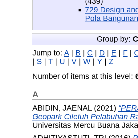
(439)
729 Design and
Pola Banguna
Group by:
C
Jump to:
A
|
B
|
C
|
D
|
E
|
F
|
|
S
|
T
|
U
|
V
|
W
|
Y
|
Z
Number of items at this level:
A
ABIDIN, JAENAL
(2021)
“PERA
Geopark Ciletuh Pelabuhan Ra
Universitas Mercu Buana Jaka
ADHITIYASTUTI, TRI
(2016)
P