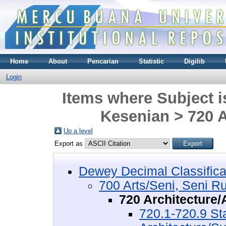
Home
About
Pencarian
Statistic
Digilib
Login
Items where Subject i
Kesenian > 720 A
Up a level
Export as
Dewey Decimal Classifica
700 Arts/Seni, Seni R
720 Architecture/
720.1-720.9 St