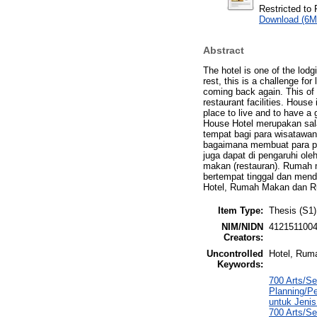
Restricted to 
Download (6M
Abstract
The hotel is one of the lodg
rest, this is a challenge f
coming back again. This of c
restaurant facilities. House
place to live and to have a
House Hotel merupakan sala
tempat bagi para wisatawan 
bagaimana membuat para pen
juga dapat di pengaruhi oleh
makan (restauran). Rumah m
bertempat tinggal dan mend
Hotel, Rumah Makan dan R
Item Type:
Thesis (S1)
NIM/NIDN
412151100
Creators:
Uncontrolled
Hotel, Rum
Keywords:
700 Arts/Se
Planning/P
untuk Jenis
700 Arts/Se