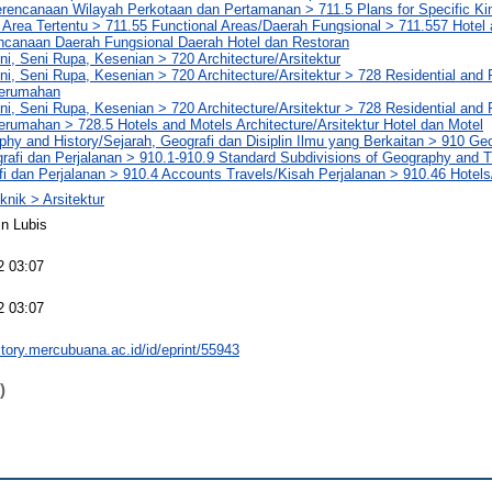
erencanaan Wilayah Perkotaan dan Pertamanan > 711.5 Plans for Specific Ki
 Area Tertentu > 711.55 Functional Areas/Daerah Fungsional > 711.557 Hotel
ncanaan Daerah Fungsional Daerah Hotel dan Restoran
ni, Seni Rupa, Kesenian > 720 Architecture/Arsitektur
ni, Seni Rupa, Kesenian > 720 Architecture/Arsitektur > 728 Residential and 
Perumahan
ni, Seni Rupa, Kesenian > 720 Architecture/Arsitektur > 728 Residential and 
erumahan > 728.5 Hotels and Motels Architecture/Arsitektur Hotel dan Motel
hy and History/Sejarah, Geografi dan Disiplin Ilmu yang Berkaitan > 910 G
rafi dan Perjalanan > 910.1-910.9 Standard Subdivisions of Geography and T
fi dan Perjalanan > 910.4 Accounts Travels/Kisah Perjalanan > 910.46 Hotels
knik > Arsitektur
n Lubis
2 03:07
2 03:07
sitory.mercubuana.ac.id/id/eprint/55943
)