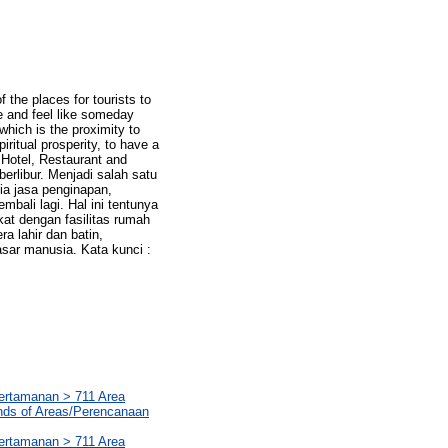
 the places for tourists to
le and feel like someday
which is the proximity to
iritual prosperity, to have a
 Hotel, Restaurant and
erlibur. Menjadi salah satu
dia jasa penginapan,
ali lagi. Hal ini tentunya
ekat dengan fasilitas rumah
a lahir dan batin,
sar manusia. Kata kunci :
Pertamanan > 711 Area
nds of Areas/Perencanaan
Pertamanan > 711 Area