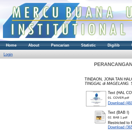
Home
About
Pencarian
Statistic
Digilib
Login
PERANCANGAN 
TINDAON, JONA TAN HA
TINGGAL di MAGELANG.
S
Text (HAL C
01. COVER.pdf
Download (46
Text (BAB I)
02. BAB 1.pdf
Restricted to 
Download (36