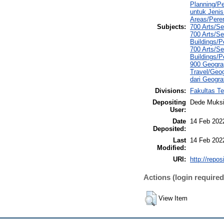
Planning/P
untuk Jenis
Areas/Pere
Subjects:
700 Arts/Se
700 Arts/Se
Buildings/
700 Arts/Se
Buildings/P
900 Geograp
Travel/Geog
dari Geogra
Divisions:
Fakultas Te
Depositing
Dede Muksi
User:
Date
14 Feb 202
Deposited:
Last
14 Feb 202
Modified:
URI:
http://repo
Actions (login required
View Item