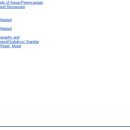
nds of Areas/Perencanaan
 and Restaurant
Related
Related
eography and
ravel/Subdivisi Standar
/Hotel, Motel