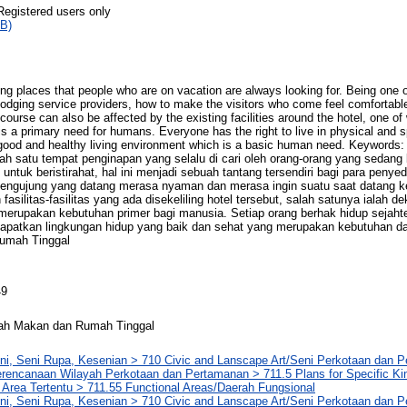
Registered users only
B)
ing places that people who are on vacation are always looking for. Being one of
or lodging service providers, how to make the visitors who come feel comfortab
ourse can also be affected by the existing facilities around the hotel, one of 
 is a primary need for humans. Everyone has the right to live in physical and sp
 good and healthy living environment which is a basic human need. Keywords:
h satu tempat penginapan yang selalu di cari oleh orang-orang yang sedang b
untuk beristirahat, hal ini menjadi sebuah tantang tersendiri bagi para penye
gujung yang datang merasa nyaman dan merasa ingin suatu saat datang kemb
 fasilitas-fasilitas yang ada disekeliling hotel tersebut, salah satunya ialah d
erupakan kebutuhan primer bagi manusia. Setiap orang berhak hidup sejahter
apatkan lingkungan hidup yang baik dan sehat yang merupakan kebutuhan da
umah Tinggal
49
ah Makan dan Rumah Tinggal
ni, Seni Rupa, Kesenian > 710 Civic and Lanscape Art/Seni Perkotaan dan 
erencanaan Wilayah Perkotaan dan Pertamanan > 711.5 Plans for Specific Ki
 Area Tertentu > 711.55 Functional Areas/Daerah Fungsional
ni, Seni Rupa, Kesenian > 710 Civic and Lanscape Art/Seni Perkotaan dan 