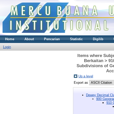
Home
About
Pencarian
Statistic
Digilib
Login
Items where Subje
Berkaitan > 91
Subdivisions of Ge
Acc
Up a level
Export as
Dewey Decimal Cla
900 Geograp
910 