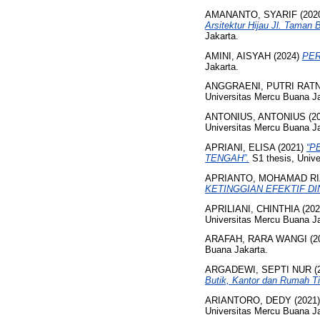
AMANANTO, SYARIF
(202
Arsitektur Hijau Jl. Taman
Jakarta.
AMINI, AISYAH
(2024)
PER
Jakarta.
ANGGRAENI, PUTRI RAT
Universitas Mercu Buana Ja
ANTONIUS, ANTONIUS
(2
Universitas Mercu Buana Ja
APRIANI, ELISA
(2021)
“P
TENGAH”.
S1 thesis, Unive
APRIANTO, MOHAMAD RI
KETINGGIAN EFEKTIF DI
APRILIANI, CHINTHIA
(20
Universitas Mercu Buana Ja
ARAFAH, RARA WANGI
(2
Buana Jakarta.
ARGADEWI, SEPTI NUR
(
Butik, Kantor dan Rumah Ti
ARIANTORO, DEDY
(2021
Universitas Mercu Buana Ja