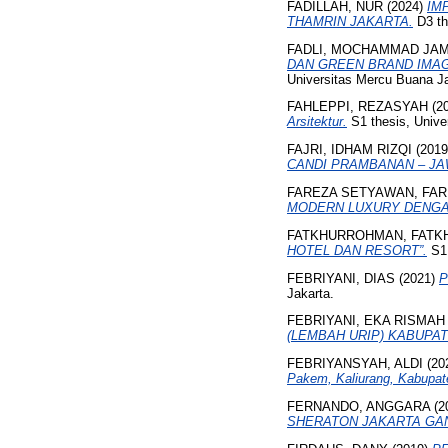
FADILLAH, NUR
(2024)
IM
THAMRIN JAKARTA.
D3 th
FADLI, MOCHAMMAD JAM
DAN GREEN BRAND IMAG
Universitas Mercu Buana Ja
FAHLEPPI, REZASYAH
(2
Arsitektur.
S1 thesis, Unive
FAJRI, IDHAM RIZQI
(201
CANDI PRAMBANAN – JA
FAREZA SETYAWAN, FA
MODERN LUXURY DENGA
FATKHURROHMAN, FAT
HOTEL DAN RESORT”.
S1 
FEBRIYANI, DIAS
(2021)
P
Jakarta.
FEBRIYANI, EKA RISMAH
(LEMBAH URIP) KABUPA
FEBRIYANSYAH, ALDI
(20
Pakem, Kaliurang, Kabupat
FERNANDO, ANGGARA
(2
SHERATON JAKARTA GAN