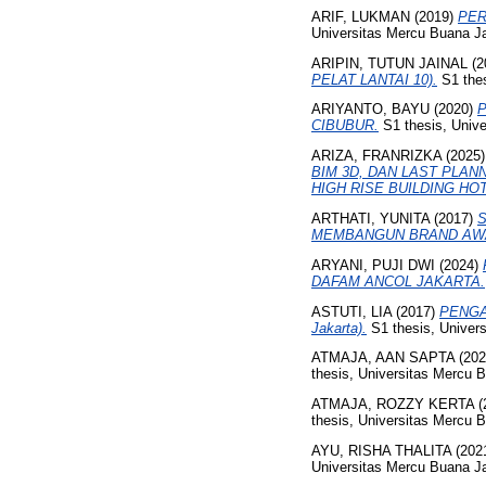
ARIF, LUKMAN
(2019)
PER
Universitas Mercu Buana Ja
ARIPIN, TUTUN JAINAL
(2
PELAT LANTAI 10).
S1 thes
ARIYANTO, BAYU
(2020)
P
CIBUBUR.
S1 thesis, Unive
ARIZA, FRANRIZKA
(2025
BIM 3D, DAN LAST PLA
HIGH RISE BUILDING HOT
ARTHATI, YUNITA
(2017)
S
MEMBANGUN BRAND AWA
ARYANI, PUJI DWI
(2024)
DAFAM ANCOL JAKARTA.
ASTUTI, LIA
(2017)
PENGA
Jakarta).
S1 thesis, Univer
ATMAJA, AAN SAPTA
(20
thesis, Universitas Mercu 
ATMAJA, ROZZY KERTA
(
thesis, Universitas Mercu 
AYU, RISHA THALITA
(202
Universitas Mercu Buana Ja