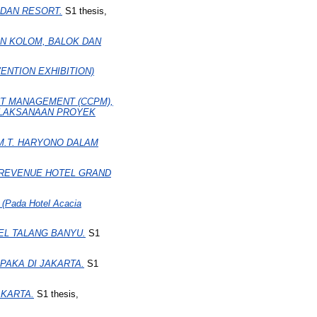
DAN RESORT.
S1 thesis,
N KOLOM, BALOK DAN
NTION EXHIBITION)
CT MANAGEMENT (CCPM),
ELAKSANAAN PROYEK
M.T. HARYONO DALAM
 REVENUE HOTEL GRAND
ada Hotel Acacia
EL TALANG BANYU.
S1
AKA DI JAKARTA.
S1
AKARTA.
S1 thesis,