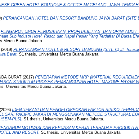
NESE GREEN HOTEL BOUTIQUE & OFFICE MAGELANG, JAWA TENGAH
9)
PERANCANGAN HOTEL DAN RESORT BANDUNG JAWA BARAT (SITE B
)
PENGARUH UMUR PERUSAHAAN, PROFITABILITAS, DAN OPINI AUDIT
haan Sub Industri Hotel, Resor, dan Kapal Pesiar Yang Terdaftar Di Bursa Ef
as Mercu Buana Jakarta.
(2019)
PERANCANGAN HOTEL & RESORT BANDUNG (SITE C) Jl. Terusan Ser
awa Barat.
S1 thesis, Universitas Mercu Buana Jakarta.
NDA GURAT
(2017)
PENERAPAN METODE MRP (MATERIAL REQUIREMEN
PASCA STRUKTUR PROYEK PEMBANGUNAN HOTEL MAXONE HAYAM WU
is, Universitas Mercu Buana Jakarta.
(2026)
IDENTIFIKASI DAN PENGELOMPOKAN FAKTOR RISIKO TERHAD
L SARI PACIFIC JAKARTA MENGGUNAKAN METODE STRUCTURAL EQ
(SEM-PLS).
S1 thesis, Universitas Mercu Buana Jakarta.
PENGARUH MOTIVASI DAN KEPUASAN KERJA TERHADAP PRODUKTIV
OTEL AND RESORT.
S1 thesis, Universitas Mercu Buana Jakarta.