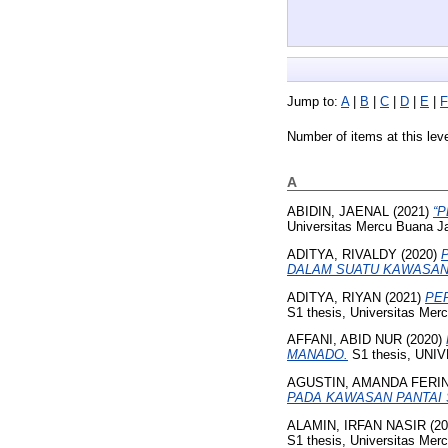
Jump to:
A
|
B
|
C
|
D
|
E
|
F
Number of items at this lev
A
ABIDIN, JAENAL
(2021)
“P
Universitas Mercu Buana Ja
ADITYA, RIVALDY
(2020)
DALAM SUATU KAWASAN
ADITYA, RIYAN
(2021)
PE
S1 thesis, Universitas Mer
AFFANI, ABID NUR
(2020)
MANADO.
S1 thesis, UN
AGUSTIN, AMANDA FERI
PADA KAWASAN PANTAI
ALAMIN, IRFAN NASIR
(20
S1 thesis, Universitas Mer