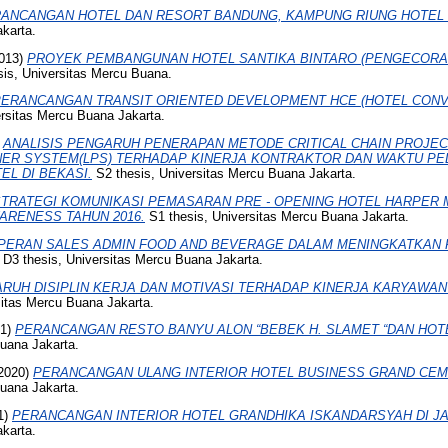
ANCANGAN HOTEL DAN RESORT BANDUNG, KAMPUNG RIUNG HOTEL 
karta.
013)
PROYEK PEMBANGUNAN HOTEL SANTIKA BINTARO (PENGECORA
is, Universitas Mercu Buana.
ERANCANGAN TRANSIT ORIENTED DEVELOPMENT HCE (HOTEL CONVE
rsitas Mercu Buana Jakarta.
)
ANALISIS PENGARUH PENERAPAN METODE CRITICAL CHAIN PROJE
NNER SYSTEM(LPS) TERHADAP KINERJA KONTRAKTOR DAN WAKTU P
EL DI BEKASI.
S2 thesis, Universitas Mercu Buana Jakarta.
TRATEGI KOMUNIKASI PEMASARAN PRE - OPENING HOTEL HARPER 
RENESS TAHUN 2016.
S1 thesis, Universitas Mercu Buana Jakarta.
PERAN SALES ADMIN FOOD AND BEVERAGE DALAM MENINGKATKAN
D3 thesis, Universitas Mercu Buana Jakarta.
RUH DISIPLIN KERJA DAN MOTIVASI TERHADAP KINERJA KARYAWAN (P
sitas Mercu Buana Jakarta.
21)
PERANCANGAN RESTO BANYU ALON “BEBEK H. SLAMET “DAN HOT
Buana Jakarta.
2020)
PERANCANGAN ULANG INTERIOR HOTEL BUSINESS GRAND CEMP
Buana Jakarta.
1)
PERANCANGAN INTERIOR HOTEL GRANDHIKA ISKANDARSYAH DI J
karta.