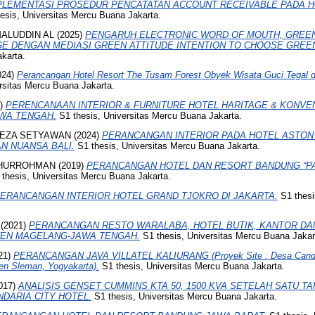
PLEMENTASI PROSEDUR PENCATATAN ACCOUNT RECEIVABLE PADA H
esis, Universitas Mercu Buana Jakarta.
ALUDDIN AL
(2025)
PENGARUH ELECTRONIC WORD OF MOUTH, GREE
E DENGAN MEDIASI GREEN ATTITUDE INTENTION TO CHOOSE GREE
karta.
024)
Perancangan Hotel Resort The Tusam Forest Obyek Wisata Guci Tegal 
rsitas Mercu Buana Jakarta.
9)
PERENCANAAN INTERIOR & FURNITURE HOTEL HARITAGE & KONVE
WA TENGAH.
S1 thesis, Universitas Mercu Buana Jakarta.
REZA SETYAWAN
(2024)
PERANCANGAN INTERIOR PADA HOTEL ASTON
N NUANSA BALI.
S1 thesis, Universitas Mercu Buana Jakarta.
KHURROHMAN
(2019)
PERANCANGAN HOTEL DAN RESORT BANDUNG “P
thesis, Universitas Mercu Buana Jakarta.
ERANCANGAN INTERIOR HOTEL GRAND TJOKRO DI JAKARTA.
S1 thesi
(2021)
PERANCANGAN RESTO WARALABA, HOTEL BUTIK, KANTOR DA
TEN MAGELANG-JAWA TENGAH.
S1 thesis, Universitas Mercu Buana Jakar
21)
PERANCANGAN JAVA VILLATEL KALIURANG (Proyek Site : Desa Candi
en Sleman, Yogyakarta).
S1 thesis, Universitas Mercu Buana Jakarta.
017)
ANALISIS GENSET CUMMINS KTA 50, 1500 KVA SETELAH SATU T
DARIA CITY HOTEL.
S1 thesis, Universitas Mercu Buana Jakarta.