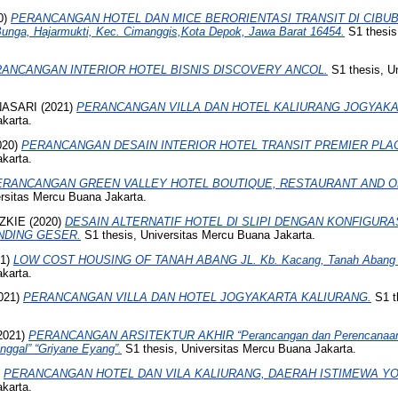
0)
PERANCANGAN HOTEL DAN MICE BERORIENTASI TRANSIT DI CIBUB
 Bunga, Hajarmukti, Kec. Cimanggis,Kota Depok, Jawa Barat 16454.
S1 thesis
ANCANGAN INTERIOR HOTEL BISNIS DISCOVERY ANCOL.
S1 thesis, U
NASARI
(2021)
PERANCANGAN VILLA DAN HOTEL KALIURANG JOGYAKA
karta.
020)
PERANCANGAN DESAIN INTERIOR HOTEL TRANSIT PREMIER PLA
karta.
ERANCANGAN GREEN VALLEY HOTEL BOUTIQUE, RESTAURANT AND 
rsitas Mercu Buana Jakarta.
ZKIE
(2020)
DESAIN ALTERNATIF HOTEL DI SLIPI DENGAN KONFIGURAS
NDING GESER.
S1 thesis, Universitas Mercu Buana Jakarta.
21)
LOW COST HOUSING OF TANAH ABANG JL. Kb. Kacang, Tanah Abang – 
karta.
021)
PERANCANGAN VILLA DAN HOTEL JOGYAKARTA KALIURANG.
S1 t
2021)
PERANCANGAN ARSITEKTUR AKHIR “Perancangan dan Perencanaan 
nggal” “Griyane Eyang”.
S1 thesis, Universitas Mercu Buana Jakarta.
)
PERANCANGAN HOTEL DAN VILA KALIURANG, DAERAH ISTIMEWA Y
karta.