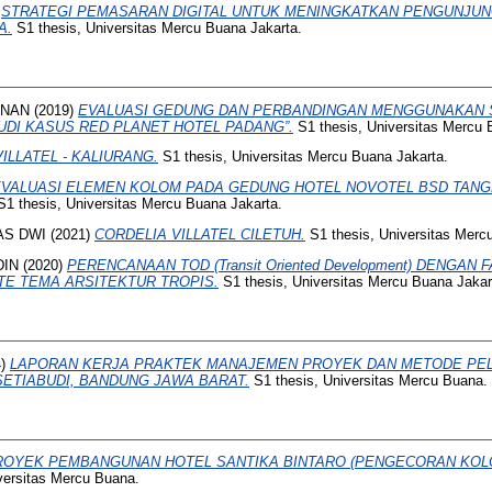
)
STRATEGI PEMASARAN DIGITAL UNTUK MENINGKATKAN PENGUNJUN
A.
S1 thesis, Universitas Mercu Buana Jakarta.
DNAN
(2019)
EVALUASI GEDUNG DAN PERBANDINGAN MENGGUNAKAN SN
TUDI KASUS RED PLANET HOTEL PADANG”.
S1 thesis, Universitas Mercu 
VILLATEL - KALIURANG.
S1 thesis, Universitas Mercu Buana Jakarta.
EVALUASI ELEMEN KOLOM PADA GEDUNG HOTEL NOVOTEL BSD TAN
1 thesis, Universitas Mercu Buana Jakarta.
AS DWI
(2021)
CORDELIA VILLATEL CILETUH.
S1 thesis, Universitas Merc
DIN
(2020)
PERENCANAAN TOD (Transit Oriented Development) DENGAN 
ETE TEMA ARSITEKTUR TROPIS.
S1 thesis, Universitas Mercu Buana Jakar
4)
LAPORAN KERJA PRAKTEK MANAJEMEN PROYEK DAN METODE PE
SETIABUDI, BANDUNG JAWA BARAT.
S1 thesis, Universitas Mercu Buana.
ROYEK PEMBANGUNAN HOTEL SANTIKA BINTARO (PENGECORAN KOLO
versitas Mercu Buana.