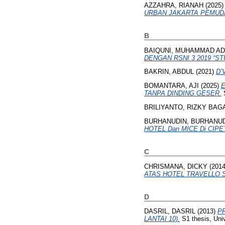
AZZAHRA, RIANAH
(2025
URBAN JAKARTA PEMUD
B
BAIQUNI, MUHAMMAD A
DENGAN RSNI 3 2019 “S
BAKRIN, ABDUL
(2021)
D’
BOMANTARA, AJI
(2025)
TANPA DINDING GESER.
S
BRILIYANTO, RIZKY BAG
BURHANUDIN, BURHANU
HOTEL Dan MICE Di CIP
C
CHRISMANA, DICKY
(201
ATAS HOTEL TRAVELLO 
D
DASRIL, DASRIL
(2013)
P
LANTAI 10).
S1 thesis, Uni