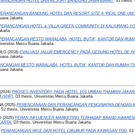
ERANCANGAN HOTEL DAN RESORT BANDUNG JAWA BARAT.
S1 thesis, 
PERANCANGAN BANDUNG HOTEL DAN RESORT SITE A “REAL ONE UNIT
Buana Jakarta.
PERANCANGAN HOTEL & VILLA GREEN COMMUNITY DI KALIURANG Y
karta.
PERANCANGAN RESTO WARALABA, HOTEL BUTIK, KANTOR DAN RUMA
iversitas Mercu Buana Jakarta.
RLO
(2018)
EVALUASI JALUR EMERGENCY PADA GEDUNG HOTEL DE P
Buana Jakarta.
NCANGAN RESTO WARALABA, HOTEL BUTIK, KANTOR DAN RUMAH TI
Buana Jakarta.
(2024)
PROSES INVENTORY PADA HOTEL 1O1 URBAN THAMRIN JAKAR
 (VHP).
D3 thesis, Universitas Mercu Buana Jakarta.
NA
(2025)
PERENCANAAN DAN PERANCANGAN PENGINAPAN DENGAN 
S2 thesis, Universitas Mercu Buana Jakarta.
I
(2025)
PERAN INFLUENCER MARKETING TERHADAP BRAND AWARE
KARTA.
D3 thesis, Universitas Mercu Buana Jakarta.
)
PERANCANGAN MICE DAN HOTEL CIBUBUR PADA KAWASAN TOD.
S1 