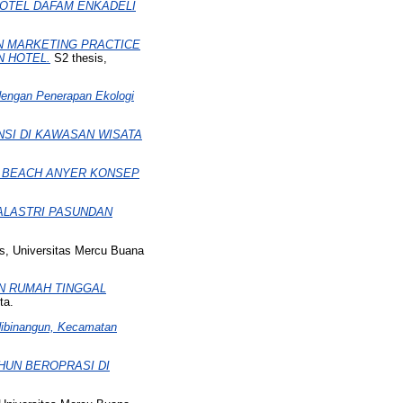
OTEL DAFAM ENKADELI
N MARKETING PRACTICE
N HOTEL.
S2 thesis,
dengan Penerapan Ekologi
NSI DI KAWASAN WISATA
 BEACH ANYER KONSEP
ALASTRI PASUNDAN
s, Universitas Mercu Buana
N RUMAH TINGGAL
ta.
binangun, Kecamatan
AHUN BEROPRASI DI