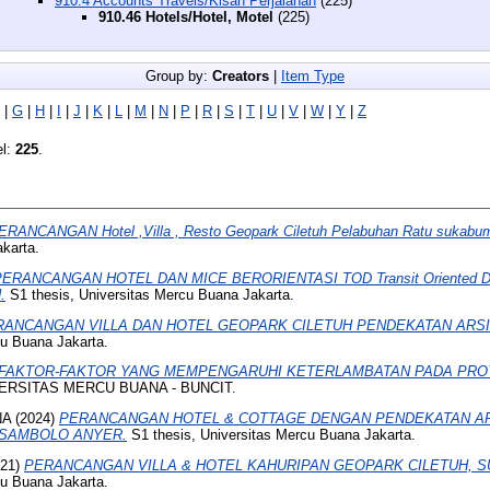
910.4 Accounts Travels/Kisah Perjalanan
(225)
910.46 Hotels/Hotel, Motel
(225)
Group by:
Creators
|
Item Type
|
G
|
H
|
I
|
J
|
K
|
L
|
M
|
N
|
P
|
R
|
S
|
T
|
U
|
V
|
W
|
Y
|
Z
el:
225
.
ERANCANGAN Hotel ,Villa , Resto Geopark Ciletuh Pelabuhan Ratu sukabumi
karta.
PERANCANGAN HOTEL DAN MICE BERORIENTASI TOD Transit Oriented 
.
S1 thesis, Universitas Mercu Buana Jakarta.
RANCANGAN VILLA DAN HOTEL GEOPARK CILETUH PENDEKATAN ARS
cu Buana Jakarta.
FAKTOR-FAKTOR YANG MEMPENGARUHI KETERLAMBATAN PADA PRO
IVERSITAS MERCU BUANA - BUNCIT.
NA
(2024)
PERANCANGAN HOTEL & COTTAGE DENGAN PENDEKATAN A
 SAMBOLO ANYER.
S1 thesis, Universitas Mercu Buana Jakarta.
21)
PERANCANGAN VILLA & HOTEL KAHURIPAN GEOPARK CILETUH, S
cu Buana Jakarta.