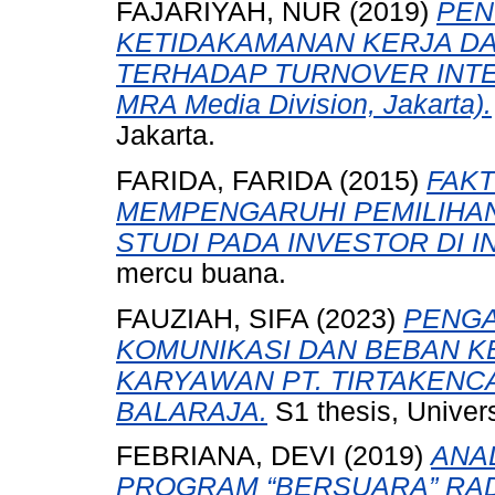
FAJARIYAH, NUR
(2019)
PEN
KETIDAKAMANAN KERJA DA
TERHADAP TURNOVER INTENT
MRA Media Division, Jakarta).
Jakarta.
FARIDA, FARIDA
(2015)
FAK
MEMPENGARUHI PEMILIHAN 
STUDI PADA INVESTOR DI I
mercu buana.
FAUZIAH, SIFA
(2023)
PENGA
KOMUNIKASI DAN BEBAN K
KARYAWAN PT. TIRTAKEN
BALARAJA.
S1 thesis, Univer
FEBRIANA, DEVI
(2019)
ANA
PROGRAM “BERSUARA” RA