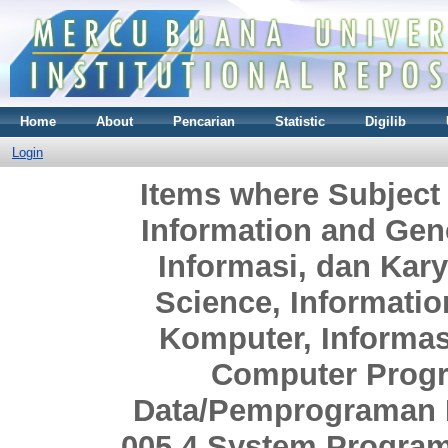
Home
About
Pencarian
Statistic
Digilib
Login
Items where Subject
Information and Gen
Informasi, dan Ka
Science, Informati
Komputer, Informa
Computer Prog
Data/Pemprograman 
005.4 System Progra