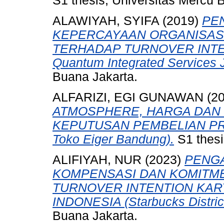
S1 thesis, Universitas Mercu 
ALAWIYAH, SYIFA
(2019)
PE
KEPERCAYAAN ORGANISASI
TERHADAP TURNOVER INTENT
Quantum Integrated Services J
Buana Jakarta.
ALFARIZI, EGI GUNAWAN
(2
ATMOSPHERE, HARGA DAN
KEPUTUSAN PEMBELIAN PRO
Toko Eiger Bandung).
S1 thesi
ALIFIYAH, NUR
(2023)
PENGA
KOMPENSASI DAN KOMITM
TURNOVER INTENTION KAR
INDONESIA (Starbucks District
Buana Jakarta.