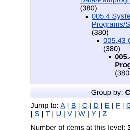
(380)
005.4 Syst
Programs/S
(380)
005.43 
(380)
005
Pro
(380
Group by:
C
Jump to:
A
|
B
|
C
|
D
|
E
|
F
|
|
S
|
T
|
U
|
V
|
W
|
Y
|
Z
Number of items at this level: