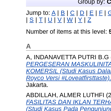
Group by:
C
Jump to:
A
|
B
|
C
|
D
|
E
|
F
|
|
S
|
T
|
U
|
V
|
W
|
Y
|
Z
Number of items at this level:
A
A, INDANAVETTA PUTRI B.G
PERGESERAN MASKULINITAS
KOMERSIL (Studi Kasus Dalam
Royco Versi #Loveatfirsttaste)
Jakarta.
ABDILLAH, ALMER LUTHFI
(
FASILITAS DAN IKLAN TE
(Studi Kasus Pada Pengunjun