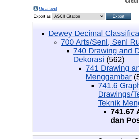
Up a level
Export as
Dewey Decimal Classifica
700 Arts/Seni, Seni R
740 Drawing and D
Dekorasi
(562)
741 Drawing a
Menggambar
(
741.6 Graphi
Drawings/T
Teknik Meng
741.67 
dan Pos