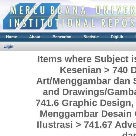
Home
About
Pencarian
Statistic
Digilib
Login
Items where Subject i
Kesenian > 740 
Art/Menggambar dan S
and Drawings/Gamba
741.6 Graphic Design, 
Menggambar Desain 
Ilustrasi > 741.67 Adv
da