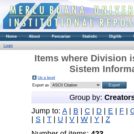
Home
About
Pencarian
Statistic
Digilib
Login
Items where Division 
Sistem Informa
Up a level
Export as
Group by:
Creator
Jump to:
A
|
B
|
C
|
D
|
E
|
F
|
|
S
|
T
|
U
|
V
|
W
|
Y
|
Z
Number of items:
423
.