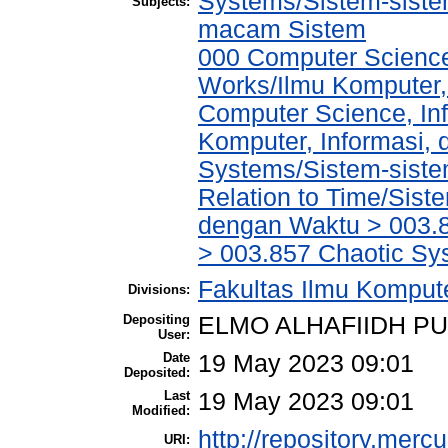
Systems/Sistem-siste
Subjects:
macam Sistem
000 Computer Science
Works/Ilmu Komputer,
Computer Science, In
Komputer, Informasi,
Systems/Sistem-siste
Relation to Time/Sis
dengan Waktu > 003.
> 003.857 Chaotic Sy
Fakultas Ilmu Kompute
Divisions:
Depositing
ELMO ALHAFIIDH P
User:
Date
19 May 2023 09:01
Deposited:
Last
19 May 2023 09:01
Modified:
http://repository.merc
URI: