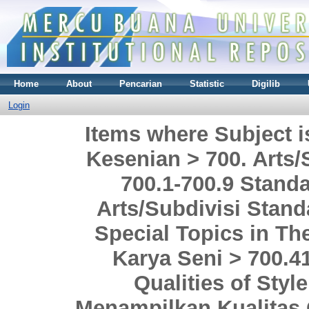
Home
About
Pencarian
Statistic
Digilib
Login
Items where Subject i
Kesenian > 700. Arts/
700.1-700.9 Stand
Arts/Subdivisi Stand
Special Topics in Th
Karya Seni > 700.41
Qualities of Styl
Menampilkan Kualitas 