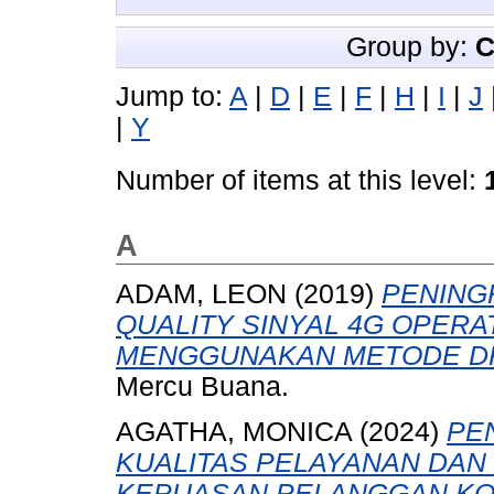
Group by:
C
Jump to:
A
|
D
|
E
|
F
|
H
|
I
|
J
|
Y
Number of items at this level:
A
ADAM, LEON
(2019)
PENING
QUALITY SINYAL 4G OPERA
MENGGUNAKAN METODE DR
Mercu Buana.
AGATHA, MONICA
(2024)
PE
KUALITAS PELAYANAN DAN
KEPUASAN PELANGGAN KOPI