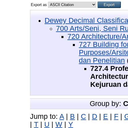
Export as
Dewey Decimal Classifica
700 Arts/Seni, Seni R
720 Architecture/Ar
727 Building f
Purposes/Arsit
dan Penelitian
727.4 Prof
Architectu
Kejuruan d
Group by:
C
Jump to:
A
|
B
|
C
|
D
|
E
|
F
|
|
T
|
U
|
W
|
Y