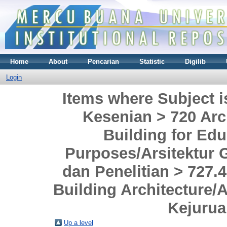
Home
About
Pencarian
Statistic
Digilib
Login
Items where Subject i
Kesenian > 720 Arch
Building for Ed
Purposes/Arsitektur 
dan Penelitian > 727.
Building Architecture/
Kejurua
Up a level