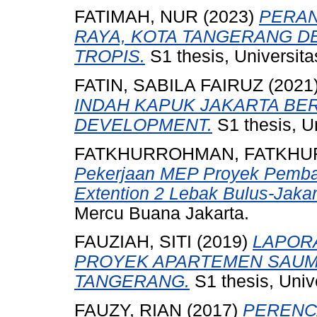
FATIMAH, NUR
(2023)
PERA
RAYA, KOTA TANGERANG D
TROPIS.
S1 thesis, Universit
FATIN, SABILA FAIRUZ
(2021
INDAH KAPUK JAKARTA BE
DEVELOPMENT.
S1 thesis, U
FATKHURROHMAN, FATKH
Pekerjaan MEP Proyek Pemb
Extention 2 Lebak Bulus-Jakar
Mercu Buana Jakarta.
FAUZIAH, SITI
(2019)
LAPOR
PROYEK APARTEMEN SAUMA
TANGERANG.
S1 thesis, Univ
FAUZY, RIAN
(2017)
PERENC