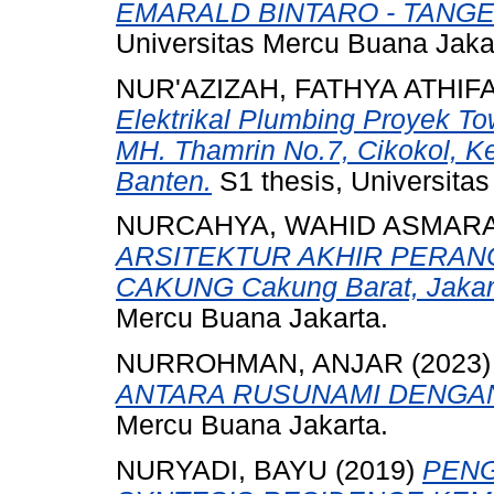
EMARALD BINTARO - TANG
Universitas Mercu Buana Jaka
NUR'AZIZAH, FATHYA ATHIF
Elektrikal Plumbing Proyek To
MH. Thamrin No.7, Cikokol, K
Banten.
S1 thesis, Universita
NURCAHYA, WAHID ASMARA
ARSITEKTUR AKHIR PERAN
CAKUNG Cakung Barat, Jakart
Mercu Buana Jakarta.
NURROHMAN, ANJAR
(2023
ANTARA RUSUNAMI DENGAN
Mercu Buana Jakarta.
NURYADI, BAYU
(2019)
PEN