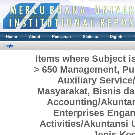
Home
About
Pencarian
Statistic
Digilib
Login
Items where Subject i
> 650 Management, Pub
Auxiliary Servi
Masyarakat, Bisnis da
Accounting/Akuntan
Enterprises Engan
Activities/Akuntansi
Jenis Keg