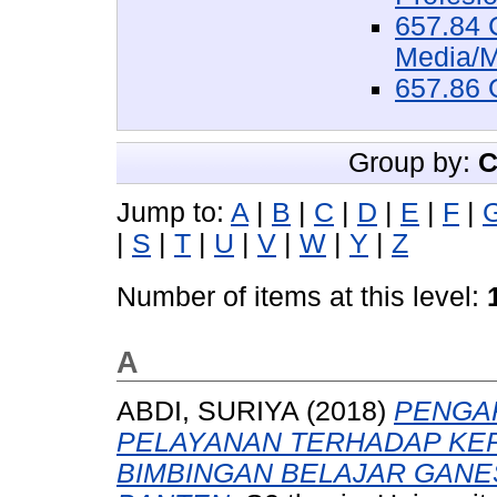
657.84 
Media/M
657.86 O
Group by:
C
Jump to:
A
|
B
|
C
|
D
|
E
|
F
|
|
S
|
T
|
U
|
V
|
W
|
Y
|
Z
Number of items at this level:
A
ABDI, SURIYA
(2018)
PENGAR
PELAYANAN TERHADAP KE
BIMBINGAN BELAJAR GAN