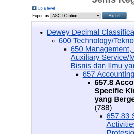
Up a level
Export as
Dewey Decimal Classifica
600 Technology/Tekno
650 Management, P
Auxiliary Service
Bisnis dan Ilmu ya
657 Accounting
657.8 Acco
Specific Ki
yang Berge
(788)
657.83 
Activit
Profesi