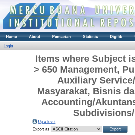
Home
About
Pencarian
Statistic
Digilib
Login
Items where Subject i
> 650 Management, Pub
Auxiliary Servi
Masyarakat, Bisnis da
Accounting/Akuntans
Subdivisions/
Up a level
Export as