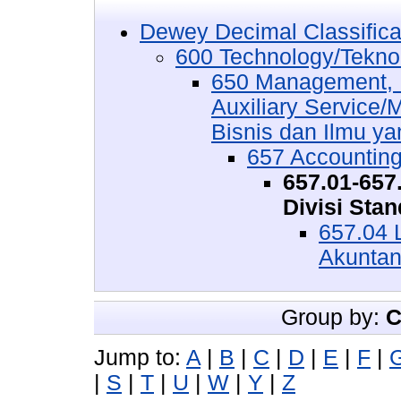
Dewey Decimal Classifica
600 Technology/Tekno
650 Management, P
Auxiliary Service
Bisnis dan Ilmu ya
657 Accounting
657.01-657
Divisi Stan
657.04 
Akuntan
Group by:
C
Jump to:
A
|
B
|
C
|
D
|
E
|
F
|
|
S
|
T
|
U
|
W
|
Y
|
Z