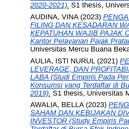
2020-2021).
S1 thesis, Univer
AUDINA, VINA
(2023)
PENGA
FILING DAN KESADARAN W
KEPATUHAN WAJIB PAJAK OR
Kantor Pelayanan Pajak Prata
Universitas Mercu Buana Beka
AULIA, ISTI NURUL
(2021)
P
LEVERAGE, DAN PROFITAB
LABA (Studi Empiris Pada Per
Konsumsi yang Terdaftar di Bu
2019).
S1 thesis, Universitas 
AWALIA, BELLA
(2023)
PENG
SAHAM DAN KEBIJAKAN DI
INVESTOR (Study Empiris Pa
Terdaftar di Bursa Efek Indon