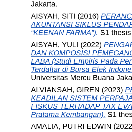
Jakarta.
AISYAH, SITI
(2016)
PERANC
AKUNTANSI SIKLUS PENDAPAT
“KEENAN FARMA”).
S1 thesis
AISYAH, YULI
(2022)
PENGAR
DAN KOMPOSISI PEMEGAN
LABA (Studi Empiris Pada Pe
Terdaftar di Bursa Efek Indon
Universitas Mercu Buana Jaka
ALVIANSAH, GIREN
(2023)
P
KEADILAN SISTEM PERPAJ
FISKUS TERHADAP TAX EVAS
Pratama Kembangan).
S1 thes
AMALIA, PUTRI EDWIN
(202