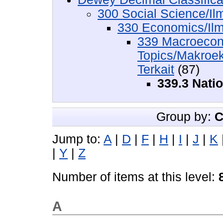
300 Social Science/Il
330 Economics/Il
339 Macroecon
Topics/Makroe
Terkait
(87)
339.3 Nati
Group by:
C
Jump to:
A
|
D
|
F
|
H
|
I
|
J
|
K
|
Y
|
Z
Number of items at this level:
A