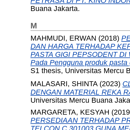
PETRASA DI PT. KINO INDO
Buana Jakarta.
M
MAHMUDI, ERWAN
(2018)
P
DAN HARGA TERHADAP KE
PASTA GIGI PEPSODENT DI 
Pada Pengguna produk pasta g
S1 thesis, Universitas Mercu 
MALASARI, SHINTA
(2023)
C
DENGAN MATERIAL REKA R
Universitas Mercu Buana Jaka
MARGARETA, KESYAH
(201
PERSEDIAAN TERHADAP PR
TELCON C 301003 GUNA M