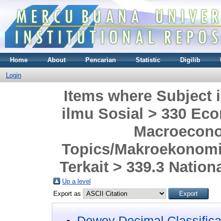
Home
About
Pencarian
Statistic
Digilib
Login
Items where Subject i
ilmu Sosial > 330 Ec
Macroecono
Topics/Makroekonomi
Terkait > 339.3 Natio
Up a level
Export as
Dewey Decimal Classifica