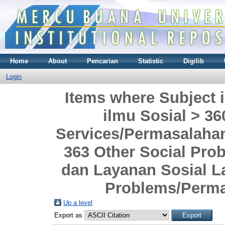
Home
About
Pencarian
Statistic
Digilib
Login
Items where Subject i
ilmu Sosial > 3
Services/Permasalahan
363 Other Social Pro
dan Layanan Sosial L
Problems/Perma
Up a level
Export as