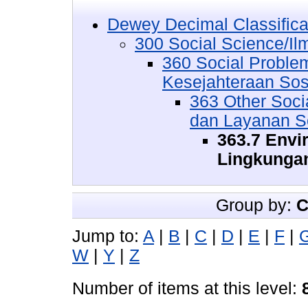
Dewey Decimal Classifica
300 Social Science/Il
360 Social Proble
Kesejahteraan Sos
363 Other Soci
dan Layanan So
363.7 Envi
Lingkunga
Group by:
C
Jump to:
A
|
B
|
C
|
D
|
E
|
F
|
W
|
Y
|
Z
Number of items at this level: