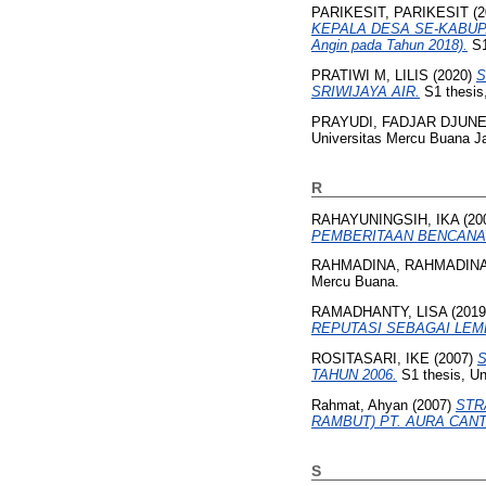
PARIKESIT, PARIKESIT
(2
KEPALA DESA SE-KABUPATE
Angin pada Tahun 2018).
S1
PRATIWI M, LILIS
(2020)
S
SRIWIJAYA AIR.
S1 thesis
PRAYUDI, FADJAR DJUN
Universitas Mercu Buana Ja
R
RAHAYUNINGSIH, IKA
(20
PEMBERITAAN BENCANA 
RAHMADINA, RAHMADIN
Mercu Buana.
RAMADHANTY, LISA
(201
REPUTASI SEBAGAI LEM
ROSITASARI, IKE
(2007)
TAHUN 2006.
S1 thesis, Un
Rahmat, Ahyan
(2007)
STR
RAMBUT) PT. AURA CANT
S