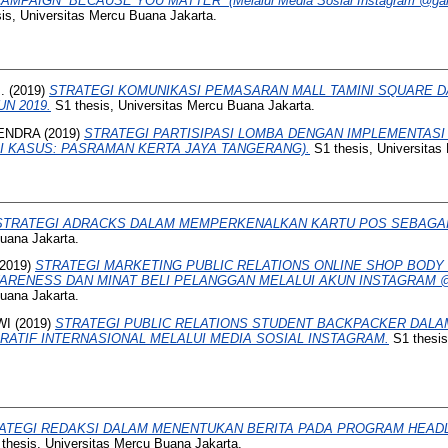
AIGN “BECAUSE YOU MATTER” (Melalui Media Sosial Instagram @garu
is, Universitas Mercu Buana Jakarta.
.
(2019)
STRATEGI KOMUNIKASI PEMASARAN MALL TAMINI SQUARE 
N 2019.
S1 thesis, Universitas Mercu Buana Jakarta.
HENDRA
(2019)
STRATEGI PARTISIPASI LOMBA DENGAN IMPLEMENTASI
I KASUS: PASRAMAN KERTA JAYA TANGERANG).
S1 thesis, Universitas
STRATEGI ADRACKS DALAM MEMPERKENALKAN KARTU POS SEBAGAI
Buana Jakarta.
2019)
STRATEGI MARKETING PUBLIC RELATIONS ONLINE SHOP BODY 
RENESS DAN MINAT BELI PELANGGAN MELALUI AKUN INSTAGRAM 
Buana Jakarta.
WI
(2019)
STRATEGI PUBLIC RELATIONS STUDENT BACKPACKER DAL
ATIF INTERNASIONAL MELALUI MEDIA SOSIAL INSTAGRAM.
S1 thesis
ATEGI REDAKSI DALAM MENENTUKAN BERITA PADA PROGRAM HEADL
thesis, Universitas Mercu Buana Jakarta.