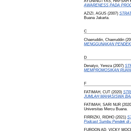
AYUNINGTYAS, HAFSAH 
AWARENESS PADA PROG
AZIZI, AGUS
(2007)
STRAT
Buana Jakarta.
C
Chaeruddin, Chaeruddin
(20
MENGGUNAKAN PENDEKA
D
Denatyo, Yereza
(2007)
ST
MEMPROMOSIKAN RUANG 
F
FATIMAH, CUT
(2020)
STR
JUMLAH MAHASISWA BA
FATIMAH, SARI NUR
(202
Universitas Mercu Buana.
FIRRIZKI, RIDHO
(2021)
S
Podcast Sumbu Pendek di 
FURQON AD, VICKY MO