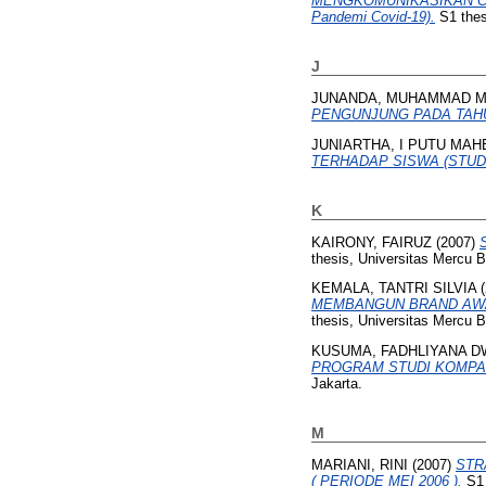
MENGKOMUNIKASIKAN CAMP
Pandemi Covid-19).
S1 thes
J
JUNANDA, MUHAMMAD M
PENGUNJUNG PADA TAHU
JUNIARTHA, I PUTU MA
TERHADAP SISWA (STUD
K
KAIRONY, FAIRUZ
(2007)
thesis, Universitas Mercu 
KEMALA, TANTRI SILVIA
(
MEMBANGUN BRAND AWA
thesis, Universitas Mercu 
KUSUMA, FADHLIYANA D
PROGRAM STUDI KOMPAR
Jakarta.
M
MARIANI, RINI
(2007)
STR
( PERIODE MEI 2006 ).
S1 