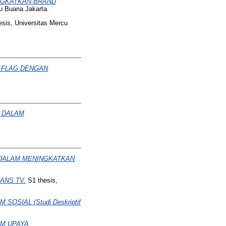
NGKATKAN BRAND
u Buana Jakarta.
sis, Universitas Mercu
N FLAG DENGAN
 DALAM
 DALAM MENINGKATKAN
ANS TV.
S1 thesis,
SIAL (Studi Deskriptif
AM UPAYA