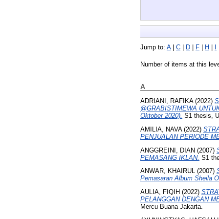
Jump to:
A
|
C
|
D
|
F
|
H
|
I
Number of items at this lev
A
ADRIANI, RAFIKA
(2022)
S
@GRABISTIMEWA UNTUK 
Oktober 2020).
S1 thesis, U
AMILIA, NAVA
(2022)
STRA
PENJUALAN PERIODE MEI-
ANGGREINI, DIAN
(2007)
PEMASANG IKLAN.
S1 the
ANWAR, KHAIRUL
(2007)
Pemasaran Album Sheila On
AULIA, FIQIH
(2022)
STRA
PELANGGAN DENGAN ME
Mercu Buana Jakarta.