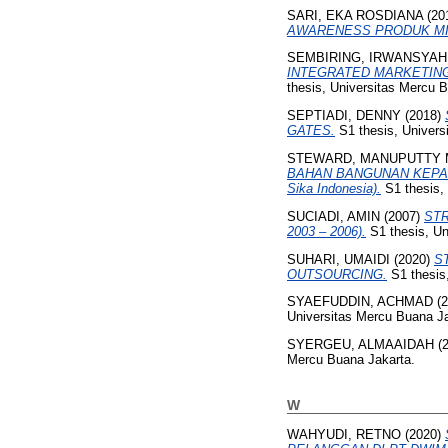
SARI, EKA ROSDIANA
(20
AWARENESS PRODUK MI
SEMBIRING, IRWANSYAH
INTEGRATED MARKETING
thesis, Universitas Mercu 
SEPTIADI, DENNY
(2018)
GATES.
S1 thesis, Univers
STEWARD, MANUPUTTY
BAHAN BANGUNAN KEPADA P
Sika Indonesia).
S1 thesis,
SUCIADI, AMIN
(2007)
STR
2003 – 2006).
S1 thesis, Un
SUHARI, UMAIDI
(2020)
S
OUTSOURCING.
S1 thesis
SYAEFUDDIN, ACHMAD
(2
Universitas Mercu Buana Ja
SYERGEU, ALMAAIDAH
(
Mercu Buana Jakarta.
W
WAHYUDI, RETNO
(2020)