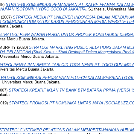
15)
STRATEGI KOMUNIKASI PEMASARAN PT. KALBE FFARMA DALAM 
NUMAN ISOTONIK HYDRO COCO DI JAKARTA.
S1 thesis, Universitas Me
(2007)
STRATEGI MEDIA PT UNILEVER INDONESIA DALAM MENDUKUN
 COMMUNICATION (STUDI KASUS PENGGUNAAN MEDIA WEBSITE LIFE
Buana Jakarta.
STRATEGI PENAWARAN HARGA UNTUK PROYEK KONSTRUKSI DENGA
itas Mercu Buana Jakarta.
 MURPHY
(2020)
STRATEGI MARKETING PUBLIC RELATIONS DALAM M
ELANGGAN (Studi Kasus : Studi Deskriptif Dalam Mengedukasi Produk
 Universitas Mercu Buana Jakarta.
ATEGI PENYAJIAN BERITA TABLOID TOGA NEWS PT. TOKO GUNUNG A
iversitas Mercu Buana Jakarta.
TRATEGI KOMUNIKASI PERUSAHAAN EDTECH DALAM MEMBINA LOYA
, Universitas Mercu Buana Jakarta.
007)
STRATEGI KREATIF IKLAN TV BANK BTN BATARA PRIMA (VERSI “balo
karta.
2019)
STRATEGI PROMOSI PT KOMUNIKA LINTAS MAYA (SOCIABUZZ.CO
STRATEGI CUSTOMER RELATIONS DALAM MEMPERTAHANKAN HUBU