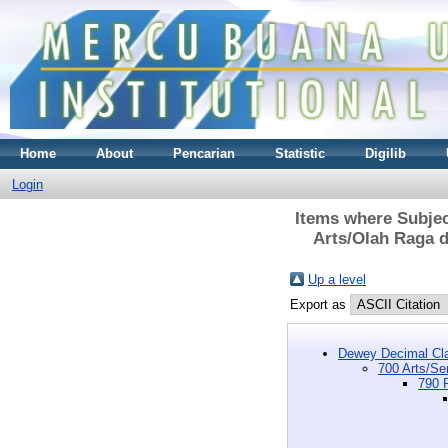
Home
About
Pencarian
Statistic
Digilib
Login
Items where Subjec
Arts/Olah Raga 
Up a level
Export as
Dewey Decimal Cla
700 Arts/Se
790 