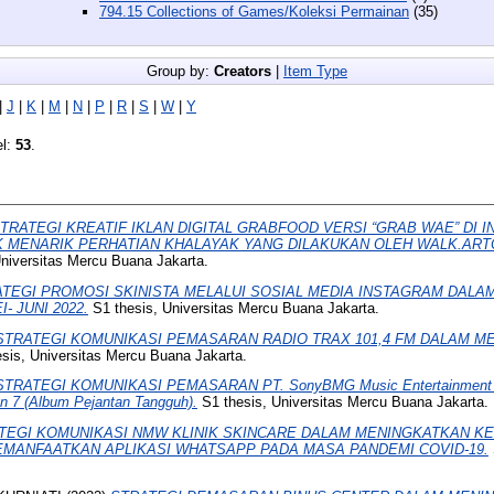
794.15 Collections of Games/Koleksi Permainan
(35)
Group by:
Creators
|
Item Type
|
J
|
K
|
M
|
N
|
P
|
R
|
S
|
W
|
Y
el:
53
.
TRATEGI KREATIF IKLAN DIGITAL GRABFOOD VERSI “GRAB WAE” DI 
MENARIK PERHATIAN KHALAYAK YANG DILAKUKAN OLEH WALK.ARTCRE
niversitas Mercu Buana Jakarta.
TEGI PROMOSI SKINISTA MELALUI SOSIAL MEDIA INSTAGRAM DAL
 JUNI 2022.
S1 thesis, Universitas Mercu Buana Jakarta.
STRATEGI KOMUNIKASI PEMASARAN RADIO TRAX 101,4 FM DALAM ME
sis, Universitas Mercu Buana Jakarta.
STRATEGI KOMUNIKASI PEMASARAN PT. SonyBMG Music Entertainment I
 7 (Album Pejantan Tangguh).
S1 thesis, Universitas Mercu Buana Jakarta.
TEGI KOMUNIKASI NMW KLINIK SKINCARE DALAM MENINGKATKAN K
MANFAATKAN APLIKASI WHATSAPP PADA MASA PANDEMI COVID-19.