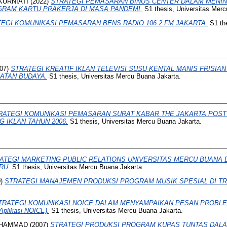
KURNIATI
(2022)
STRATEGI PEMASARAN BINUS CENTER DALAM MENI
RAM KARTU PRAKERJA DI MASA PANDEMI.
S1 thesis, Universitas Merc
EGI KOMUNIKASI PEMASARAN BENS RADIO 106.2 FM JAKARTA.
S1 the
07)
STRATEGI KREATIF IKLAN TELEVISI SUSU KENTAL MANIS FRISIA
TAN BUDAYA.
S1 thesis, Universitas Mercu Buana Jakarta.
RATEGI KOMUNIKASI PEMASARAN SURAT KABAR THE JAKARTA POST
IKLAN TAHUN 2006.
S1 thesis, Universitas Mercu Buana Jakarta.
ATEGI MARKETING PUBLIC RELATIONS UNIVERSITAS MERCU BUANA
RU.
S1 thesis, Universitas Mercu Buana Jakarta.
0)
STRATEGI MANAJEMEN PRODUKSI PROGRAM MUSIK SPESIAL DI TR
TRATEGI KOMUNIKASI NOICE DALAM MENYAMPAIKAN PESAN PROBLEM SO
Aplikasi NOICE).
S1 thesis, Universitas Mercu Buana Jakarta.
CHAMMAD
(2007)
STRATEGI PRODUKSI PROGRAM KUPAS TUNTAS DAL