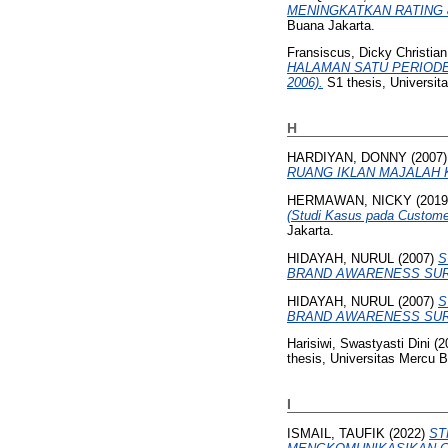
MENINGKATKAN RATING &
Buana Jakarta.
Fransiscus, Dicky Christian
HALAMAN SATU PERIODE
2006).
S1 thesis, Universit
H
HARDIYAN, DONNY
(2007
RUANG IKLAN MAJALAH 
HERMAWAN, NICKY
(201
(Studi Kasus pada Customer
Jakarta.
HIDAYAH, NURUL
(2007)
S
BRAND AWARENESS SUR
HIDAYAH, NURUL
(2007)
S
BRAND AWARENESS SUR
Harisiwi, Swastyasti Dini
(2
thesis, Universitas Mercu 
I
ISMAIL, TAUFIK
(2022)
ST