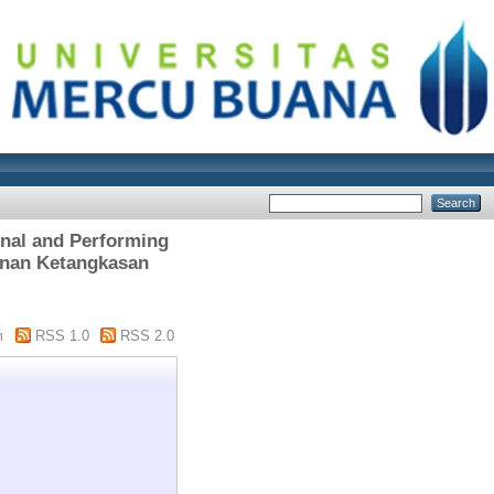
onal and Performing
inan Ketangkasan
m
RSS 1.0
RSS 2.0