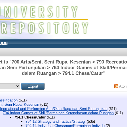
UMB
t is "700 Arts/Seni, Seni Rupa, Kesenian > 790 Recreati
dan Seni Pertunjukan > 794 Indoor Games of Skill/Perma
dalam Ruangan > 794.1 Chess/Catur"
Ato
ssification
(611)
ni, Seni Rupa, Kesenian
(611)
Recreational and Performing Arts/Olah Raga dan Seni Pertunjukan
(611)
794 Indoor Games of Skill/Permainan Ketangkasan dalam Ruangan
(611)
794.1 Chess/Catur
(611)
794.12 Strategy and Tactics/Strategi
(535)
794.14 Individual Chessman/Permainan Individu
(2)