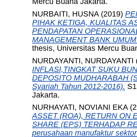
Mercu Buana Jakarta.
NURBAITI, HUSNA
(2019)
PE
PIHAK KETIGA, KUALITAS A
PENDAPATAN OPERASIONAL
MANAGEMENT BANK UMUM SY
thesis, Universitas Mercu Bua
NURDAYANTI, NURDAYANTI
INFLASI,TINGKAT SUKU BU
DEPOSITO MUDHARABAH (Stu
Syariah Tahun 2012-2016).
S1 
Jakarta.
NURHAYATI, NOVIANI EKA
(2
ASSET (ROA), RETURN ON 
SHARE (EPS) TERHADAP RET
perusahaan manufaktur sektor 