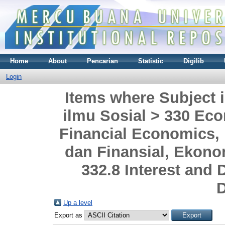
Home
About
Pencarian
Statistic
Digilib
Login
Items where Subject i
ilmu Sosial > 330 Ec
Financial Economics
dan Finansial, Ekon
332.8 Interest and
D
Up a level
Export as