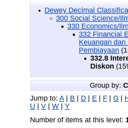
Dewey Decimal Classifica
300 Social Science/Il
330 Economics/Il
332 Financial
Keuangan dan 
Pembiayaan
(1
332.8 Inte
Diskon
(15
Group by:
C
Jump to:
A
|
B
|
D
|
E
|
F
|
G
|
U
|
V
|
W
|
Y
Number of items at this level: