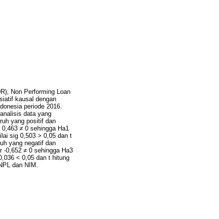
LDR), Non Performing Loan
siatif kausal dengan
ndonesia periode 2016.
nalisis data yang
uh yang positif dan
ar 0,463 ≠ 0 sehingga Ha1
lai sig 0,503 > 0,05 dan t
uh yang negatif dan
ar -0,652 ≠ 0 sehingga Ha3
0,036 < 0,05 dan t hitung
 NPL dan NIM.