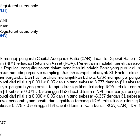
df
Registered users only
2kB)
RAN)
n.pdf
Registered users only
8kB)
ntuk menguji pengaruh Capital Adequacy Ratio (CAR), Loan to Deposit Ratio (
in (NIM) terhadap Return on Asset (ROA). Penelitian ini adalah penelitian aso
 Populasi yang digunakan dalam penelitian ini adalah Bank yang publik di I
kan metode purposive sampling. Jumlah sampel sebanyak 31 Bank. Teknik a
inier berganda. Dari hasil analisis menunjukkan bahwa, CAR mempunyai pengar
bukti dari nilai sig 0,001 < 0,05 dan t hitung sebesar 3,777 dengan β1 sebes
ai pengaruh yang positif tetapi tidak signifikan terhadap ROA terbukti dari ni
n β1 sebesar 0,071 ≠ 0 sehingga Ha2 dapat diterima. NPL mempunyai pengar
bukti dari nilai sig 0,000 < 0,05 dan t hitung sebesar -5,337 dengan β1 sebes
ai pengaruh yang positif dan signifikan terhadap ROA terbukti dari nilai sig 
ebesar 0,275 ≠ 0 sehingga Ha4 dapat diterima. Kata kunci: ROA, CAR, LDR,
247
10