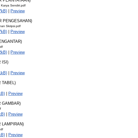
AR PERNYATAAN)
 Karya Sendiri.pdf
7kB)
|
Preview
AR PENGESAHAN)
an Skripsi.pdf
7kB)
|
Preview
PENGANTAR)
df
2kB)
|
Preview
 ISI)
1kB)
|
Preview
R TABEL)
kB)
|
Preview
R GAMBAR)
f
kB)
|
Preview
R LAMPIRAN)
pdf
kB)
|
Preview