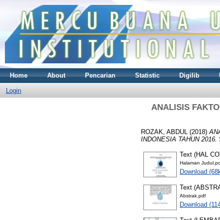
Home
About
Pencarian
Statistic
Digilib
Login
ANALISIS FAKT
ROZAK, ABDUL
(2018)
AN
INDONESIA TAHUN 2016.
Text (HAL C
Halaman Judul.pd
Download (68
Text (ABSTR
Abstrak.pdf
Download (11