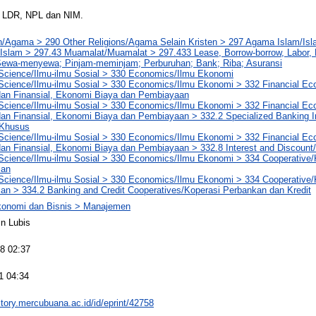
 LDR, NPL dan NIM.
n/Agama > 290 Other Religions/Agama Selain Kristen > 297 Agama Islam/Isl
Islam > 297.43 Muamalat/Muamalat > 297.433 Lease, Borrow-borrow, Labor, 
Sewa-menyewa; Pinjam-meminjam; Perburuhan; Bank; Riba; Asuransi
 Science/Ilmu-ilmu Sosial > 330 Economics/Ilmu Ekonomi
 Science/Ilmu-ilmu Sosial > 330 Economics/Ilmu Ekonomi > 332 Financial E
an Finansial, Ekonomi Biaya dan Pembiayaan
 Science/Ilmu-ilmu Sosial > 330 Economics/Ilmu Ekonomi > 332 Financial E
n Finansial, Ekonomi Biaya dan Pembiayaan > 332.2 Specialized Banking Inst
 Khusus
 Science/Ilmu-ilmu Sosial > 330 Economics/Ilmu Ekonomi > 332 Financial E
an Finansial, Ekonomi Biaya dan Pembiayaan > 332.8 Interest and Discoun
 Science/Ilmu-ilmu Sosial > 330 Economics/Ilmu Ekonomi > 334 Cooperative/
ian
 Science/Ilmu-ilmu Sosial > 330 Economics/Ilmu Ekonomi > 334 Cooperative/
an > 334.2 Banking and Credit Cooperatives/Koperasi Perbankan dan Kredit
konomi dan Bisnis > Manajemen
n Lubis
8 02:37
1 04:34
sitory.mercubuana.ac.id/id/eprint/42758