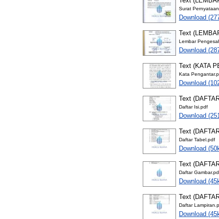
Text (LEMB
Surat Pernyataan
Download (27
Text (LEMB
Lembar Pengesah
Download (28
Text (KATA 
Kata Pengantar.p
Download (10
Text (DAFTAR
Daftar Isi.pdf
Download (25
Text (DAFTA
Daftar Tabel.pdf
Download (50
Text (DAFTA
Daftar Gambar.pd
Download (45
Text (DAFTA
Daftar Lampiran.
Download (45