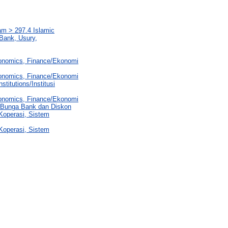
am > 297.4 Islamic
Bank, Usury,
conomics, Finance/Ekonomi
conomics, Finance/Ekonomi
itutions/Institusi
conomics, Finance/Ekonomi
t/Bunga Bank dan Diskon
Koperasi, Sistem
Koperasi, Sistem