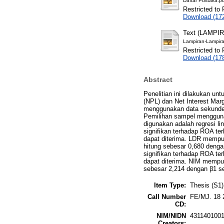
Daftar Pustaka.p
Restricted to 
Download (17
Text (LAMPI
Lampiran-Lampira
Restricted to 
Download (17
Abstract
Penelitian ini dilakukan u
(NPL) dan Net Interest Marg
menggunakan data sekunder.
Pemilihan sampel mengguna
digunakan adalah regresi l
signifikan terhadap ROA ter
dapat diterima. LDR mempuny
hitung sebesar 0,680 denga
signifikan terhadap ROA ter
dapat diterima. NIM mempuny
sebesar 2,214 dengan β1 s
Item Type:
Thesis (S1)
Call Number
FE/MJ. 18 
CD:
NIM/NIDN
431140100
Creators: