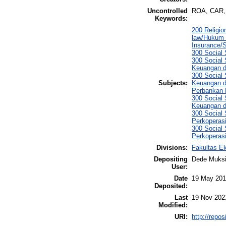
Uncontrolled
ROA, CAR,
Keywords:
200 Religio
law/Hukum 
Insurance/
300 Social
300 Social
Keuangan d
300 Social
Subjects:
Keuangan da
Perbankan
300 Social
Keuangan d
300 Social
Perkoperas
300 Social
Perkoperasi
Divisions:
Fakultas E
Depositing
Dede Muksi
User:
Date
19 May 201
Deposited:
Last
19 Nov 202
Modified:
URI:
http://repo