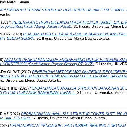
sitas Mercu Buana.
IMPLEMENTASI TEKNIK STRUKTUR TIGA BABAK DALAM FILM "JUMPA" A
karta.
(2017)
PEKERJAAN STRUKTUR BAWAH PADA PROYEK FAMILY ENTER
l.gelora Kec.Tanah Abang, Jakarta Pusat).
S1 thesis, Universitas Mercu Bu
PUTRA
(2020)
PENGARUH VOUTE PADA BALOK DENGAN BENTANG PAN
BAT BEBAN GEMPA.
S1 thesis, Universitas Mercu Buana Jakarta.
26)
ANALISIS PENERAPAN VALUE ENGINEERING UNTUK EFISIENSI BI
ONSTRUKSI (Studi Kasus: Proyek Gedung PT. XYZ).
S1 thesis, UNIV
NDA GURAT
(2017)
PENERAPAN METODE MRP (MATERIAL REQUIREMEN
PASCA STRUKTUR PROYEK PEMBANGUNAN HOTEL MAXONE HAYAM WU
is, Universitas Mercu Buana Jakarta.
ALENTINE
(2020)
PERBANDINGAN ANALISA STRUKTUR BANGUNAN 20 
 SYSTEM TERHADAP BANGUNAN TAPAK L.
S1 thesis, Universitas Mercu 
RIAZ
(2022)
PERBANDINGAN ANALISIS STRUKTUR TOWER SUTT 150 
 TIME HISTORY.
S1 thesis, Universitas Mercu Buana Jakarta.
2024)
PERBANDINGAN PENGARUH LEAD RUBBER BEARING (LRB) DAN