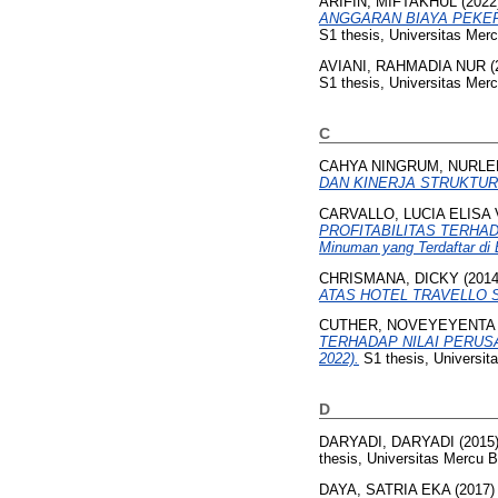
ARIFIN, MIFTAKHUL
(2022
ANGGARAN BIAYA PEKERJAA
S1 thesis, Universitas Mer
AVIANI, RAHMADIA NUR
(
S1 thesis, Universitas Mer
C
CAHYA NINGRUM, NURLE
DAN KINERJA STRUKTU
CARVALLO, LUCIA ELISA
PROFITABILITAS TERHADAP
Minuman yang Terdaftar di 
CHRISMANA, DICKY
(201
ATAS HOTEL TRAVELLO 
CUTHER, NOVEYEYENTA
TERHADAP NILAI PERUSAHAA
2022).
S1 thesis, Universit
D
DARYADI, DARYADI
(2015
thesis, Universitas Mercu 
DAYA, SATRIA EKA
(2017