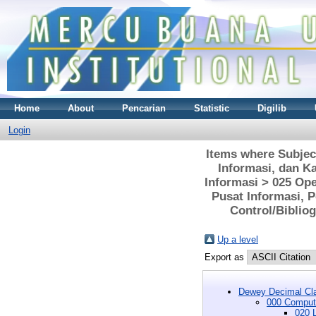
Home
About
Pencarian
Statistic
Digilib
Login
Items where Subjec
Informasi, dan K
Informasi > 025 Ope
Pusat Informasi, 
Control/Bibliog
Up a level
Export as
Dewey Decimal Cla
000 Compute
020 