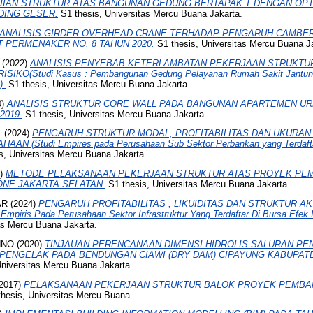
JIAN STRUKTUR ATAS BANGUNAN GEDUNG BERTAPAK T DENGAN OPTI
NDING GESER.
S1 thesis, Universitas Mercu Buana Jakarta.
ANALISIS GIRDER OVERHEAD CRANE TERHADAP PENGARUH CAMBE
 PERMENAKER NO. 8 TAHUN 2020.
S1 thesis, Universitas Mercu Buana J
(2022)
ANALISIS PENYEBAB KETERLAMBATAN PEKERJAAN STRUKTU
KO(Studi Kasus : Pembangunan Gedung Pelayanan Rumah Sakit Jantun
).
S1 thesis, Universitas Mercu Buana Jakarta.
0)
ANALISIS STRUKTUR CORE WALL PADA BANGUNAN APARTEMEN UR
2019.
S1 thesis, Universitas Mercu Buana Jakarta.
L
(2024)
PENGARUH STRUKTUR MODAL, PROFITABILITAS DAN UKURA
N (Studi Empires pada Perusahaan Sub Sektor Perbankan yang Terdaftar
s, Universitas Mercu Buana Jakarta.
7)
METODE PELAKSANAAN PEKERJAAN STRUKTUR ATAS PROYEK P
NE JAKARTA SELATAN.
S1 thesis, Universitas Mercu Buana Jakarta.
AR
(2024)
PENGARUH PROFITABILITAS , LIKUIDITAS DAN STRUKTUR A
iris Pada Perusahaan Sektor Infrastruktur Yang Terdaftar Di Bursa Efek 
as Mercu Buana Jakarta.
NNO
(2020)
TINJAUAN PERENCANAAN DIMENSI HIDROLIS SALURAN PEN
PENGELAK PADA BENDUNGAN CIAWI (DRY DAM) CIPAYUNG KABUPAT
niversitas Mercu Buana Jakarta.
2017)
PELAKSANAAN PEKERJAAN STRUKTUR BALOK PROYEK PEMBA
hesis, Universitas Mercu Buana.