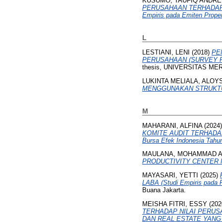
KUSUMO, TAUFIQ ANDRE
PERUSAHAAN TERHADAP 
Empiris pada Emiten Proper
L
LESTIANI, LENI
(2018)
PE
PERUSAHAAN (SURVEY P
thesis, UNIVERSITAS ME
LUKINTA MELIALA, ALOY
MENGGUNAKAN STRUKTU
M
MAHARANI, ALFINA
(2024
KOMITE AUDIT TERHADAP K
Bursa Efek Indonesia Tahu
MAULANA, MOHAMMAD A
PRODUCTIVITY CENTER METH
MAYASARI, YETTI
(2025)
LABA (Studi Empiris pada P
Buana Jakarta.
MEISHA FITRI, ESSY
(202
TERHADAP NILAI PERUS
DAN REAL ESTATE YANG