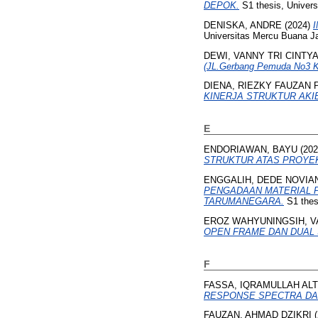
DEPOK.
S1 thesis, Univer
DENISKA, ANDRE
(2024)
Universitas Mercu Buana Ja
DEWI, VANNY TRI CINTYA
(JL.Gerbang Pemuda No3 Ke
DIENA, RIEZKY FAUZAN 
KINERJA STRUKTUR AKI
E
ENDORIAWAN, BAYU
(20
STRUKTUR ATAS PROYEK K
ENGGALIH, DEDE NOVIA
PENGADAAN MATERIAL 
TARUMANEGARA.
S1 thes
EROZ WAHYUNINGSIH, V
OPEN FRAME DAN DUAL
F
FASSA, IQRAMULLAH ALT
RESPONSE SPECTRA DAN
FAUZAN, AHMAD DZIKRI
(