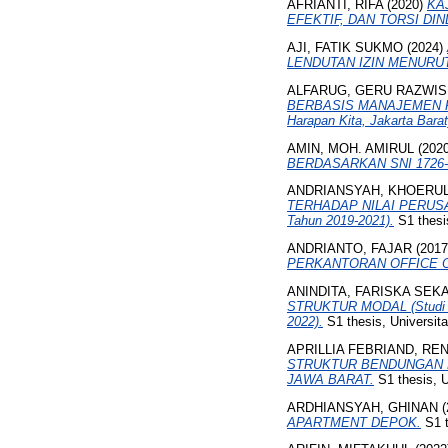
AFRIANTI, RIFA
(2020)
KA
EFEKTIF, DAN TORSI DI
AJI, FATIK SUKMO
(2024)
LENDUTAN IZIN MENURUT
ALFARUG, GERU RAZWIS
BERBASIS MANAJEMEN RISI
Harapan Kita, Jakarta Barat
AMIN, MOH. AMIRUL
(202
BERDASARKAN SNI 1726-
ANDRIANSYAH, KHOERU
TERHADAP NILAI PERUSAHAA
Tahun 2019-2021).
S1 thesi
ANDRIANTO, FAJAR
(201
PERKANTORAN OFFICE O
ANINDITA, FARISKA SEK
STRUKTUR MODAL (Studi Emp
2022).
S1 thesis, Universit
APRILLIA FEBRIAND, RE
STRUKTUR BENDUNGAN 
JAWA BARAT.
S1 thesis, U
ARDHIANSYAH, GHINAN
(
APARTMENT DEPOK.
S1 t