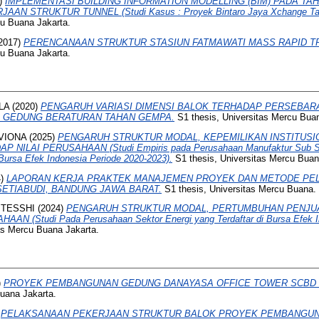
)
IMPLEMENTASI BUILDING INFORMATION MODELLING (BIM) PADA T
N STRUKTUR TUNNEL (Studi Kasus : Proyek Bintaro Jaya Xchange Tahap
cu Buana Jakarta.
2017)
PERENCANAAN STRUKTUR STASIUN FATMAWATI MASS RAPID TR
cu Buana Jakarta.
LA
(2020)
PENGARUH VARIASI DIMENSI BALOK TERHADAP PERSEBARA
R GEDUNG BERATURAN TAHAN GEMPA.
S1 thesis, Universitas Mercu Buan
 VIONA
(2025)
PENGARUH STRUKTUR MODAL, KEPEMILIKAN INSTITUSI
 NILAI PERUSAHAAN (Studi Empiris pada Perusahaan Manufaktur Sub S
Bursa Efek Indonesia Periode 2020-2023).
S1 thesis, Universitas Mercu Buan
4)
LAPORAN KERJA PRAKTEK MANAJEMEN PROYEK DAN METODE PE
SETIABUDI, BANDUNG JAWA BARAT.
S1 thesis, Universitas Mercu Buana.
 TESSHI
(2024)
PENGARUH STRUKTUR MODAL, PERTUMBUHAN PENJUAL
N (Studi Pada Perusahaan Sektor Energi yang Terdaftar di Bursa Efek In
as Mercu Buana Jakarta.
)
PROYEK PEMBANGUNAN GEDUNG DANAYASA OFFICE TOWER SCBD LO
Buana Jakarta.
)
PELAKSANAAN PEKERJAAN STRUKTUR BALOK PROYEK PEMBANGUN