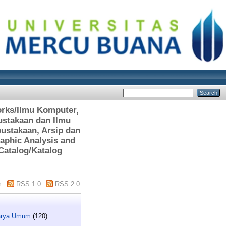
orks/Ilmu Komputer,
ustakaan dan Ilmu
pustakaan, Arsip dan
aphic Analysis and
 Catalog/Katalog
m
RSS 1.0
RSS 2.0
Karya Umum
(120)