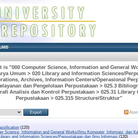
UMB
t is "000 Computer Science, Information and General W
arya Umum > 020 Library and Information Sciences/Perp
rations, Archives, Information Centers/Operasional Per
Pelayanan dan Pengelolaan Perpustakaan > 025.3 Bibliogr
rafi Analisis dan Kontrol Perpustakaan > 025.31 Library
Perpustakaan > 025.315 Structure/Struktur"
Ato
ssification
(120)
r Science, Information and General Works/Ilmu Komputer, Informasi, dan 
Library and Information Sciences/Perpustakaan dan Ilmu Informasi
(120)