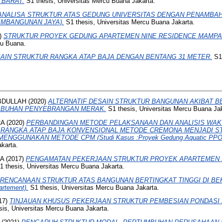
 BARAT.
S1 thesis, Universitas Mercu Buana Jakarta.
ANALISA STRUKTUR ATAS GEDUNG UNIVERSITAS DENGAN PENAMBAH
EMBANGUNAN JAYA).
S1 thesis, Universitas Mercu Buana Jakarta.
)
STRUKTUR PROYEK GEDUNG APARTEMEN NINE RESIDENCE MAMPA
cu Buana.
AIN STRUKTUR RANGKA ATAP BAJA DENGAN BENTANG 31 METER.
S1 
BDULLAH
(2020)
ALTERNATIF DESAIN STRUKTUR BANGUNAN AKIBAT B
ABUHAN PENYEBRANGAN MERAK.
S1 thesis, Universitas Mercu Buana Jak
RA
(2020)
PERBANDINGAN METODE PELAKSANAAN DAN ANALISIS WAK
R RANGKA ATAP BAJA KONVENSIONAL METODE CREMONA MENJADI S
NGGUNAKAN METODE CPM (Studi Kasus :Proyek Gedung Aquatic PPOP
karta.
SA
(2017)
PENGAMATAN PEKERJAAN STRUKTUR PROYEK APARTEMEN 
 thesis, Universitas Mercu Buana Jakarta.
RENCANAAN STRUKTUR ATAS BANGUNAN BERTINGKAT TINGGI DI BEKAS
rtement).
S1 thesis, Universitas Mercu Buana Jakarta.
17)
TINJAUAN KHUSUS PEKERJAAN STRUKTUR PEMBESIAN PONDASI
is, Universitas Mercu Buana Jakarta.