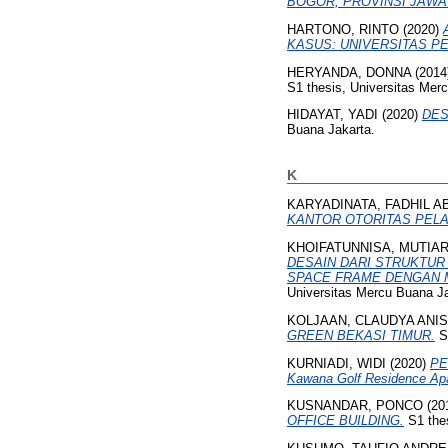
BOGOR, PROVINSI JAWA
HARTONO, RINTO
(2020)
KASUS: UNIVERSITAS P
HERYANDA, DONNA
(2014
S1 thesis, Universitas Mer
HIDAYAT, YADI
(2020)
DES
Buana Jakarta.
K
KARYADINATA, FADHIL A
KANTOR OTORITAS PEL
KHOIFATUNNISA, MUTIA
DESAIN DARI STRUKTU
SPACE FRAME DENGAN ME
Universitas Mercu Buana Ja
KOLJAAN, CLAUDYA ANI
GREEN BEKASI TIMUR.
S1
KURNIADI, WIDI
(2020)
PE
Kawana Golf Residence Apa
KUSNANDAR, PONCO
(20
OFFICE BUILDING.
S1 thes