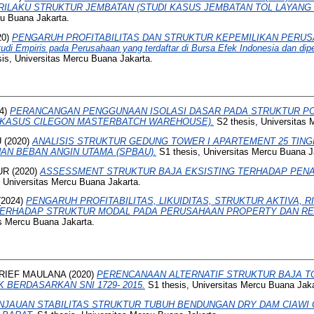
ERILAKU STRUKTUR JEMBATAN (STUDI KASUS JEMBATAN TOL LAYANG
cu Buana Jakarta.
20)
PENGARUH PROFITABILITAS DAN STRUKTUR KEPEMILIKAN PERU
 Empiris pada Perusahaan yang terdaftar di Bursa Efek Indonesia dan dip
is, Universitas Mercu Buana Jakarta.
4)
PERANCANGAN PENGGUNAAN ISOLASI DASAR PADA STRUKTUR P
I KASUS CILEGON MASTERBATCH WAREHOUSE).
S2 thesis, Universitas 
U
(2020)
ANALISIS STRUKTUR GEDUNG TOWER I APARTEMENT 25 TING
AN BEBAN ANGIN UTAMA (SPBAU).
S1 thesis, Universitas Mercu Buana J
UR
(2020)
ASSESSMENT STRUKTUR BAJA EKSISTING TERHADAP PE
 Universitas Mercu Buana Jakarta.
(2024)
PENGARUH PROFITABILITAS, LIKUIDITAS, STRUKTUR AKTIVA, R
ERHADAP STRUKTUR MODAL PADA PERUSAHAAN PROPERTY DAN REAL
s Mercu Buana Jakarta.
RIEF MAULANA
(2020)
PERENCANAAN ALTERNATIF STRUKTUR BAJA 
BERDASARKAN SNI 1729- 2015.
S1 thesis, Universitas Mercu Buana Jaka
INJAUAN STABILITAS STRUKTUR TUBUH BENDUNGAN DRY DAM CIAWI 