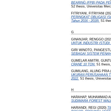
BEARING (FPB) PADA P
S2 thesis, Universitas Mer
FITRIYANI, FITRIYANI
(20
PERINGKAT OBLIGASI (Studi
Tahun 2016 - 2018).
S1 thes
G
GINANJAR, RENGGO
(202
UNTUK INDUSTRI (STUD
GIRI WINOTO, PANGEST
SEBAGAI SISTEM PENAH
GUMELAR AMITRI, GUNT
CRANE 10 TON.
S1 thesis,
GUMILANG, ALUNG PRIA
UKURAN PERUSAHAAN T
2022.
S1 thesis, Universita
H
HARAHAP, MUHAMMAD A
SUDIMARA FOREST WALK 
HARIANDI, REGI
(2020)
T