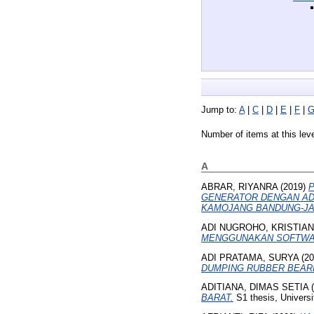
Jump to:
A
|
C
|
D
|
E
|
F
|
Number of items at this lev
A
ABRAR, RIYANRA
(2019)
GENERATOR DENGAN AD
KAMOJANG BANDUNG-JA
ADI NUGROHO, KRISTIAN
MENGGUNAKAN SOFTWA
ADI PRATAMA, SURYA
(20
DUMPING RUBBER BEARI
ADITIANA, DIMAS SETIA
(
BARAT.
S1 thesis, Univers