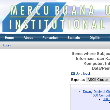
Home
About
Pencarian
Statistic
Digilib
Login
Items where Subjec
Informasi, dan K
Komputer, In
Data/Pem
Up a level
Export as
Dewey Decimal Cla
000 Compute
000.