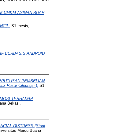
M UMKM ASINAN BUAH
NCIL.
S1 thesis,
F BERBASIS ANDROID.
EPUTUSAN PEMBELIAN
 Pasar Cileungsi ).
S1
OMOSI TERHADAP
ana Bekasi.
CIAL DISTRESS (Studi
niversitas Mercu Buana