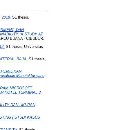
2018.
S1 thesis,
ERMENT, DAN
ABILITY: A STUDY AT
ERCU BUANA - CIBUBUR.
18.
S1 thesis, Universitas
ATERIAL BAJA.
S1 thesis,
EPEMILIKAN
sahaan Manufaktur yang
GRAM MICROSOFT
N HOTEL TERMINAL 3
ILITY DAN UKURAN
TING ( STUDI KASUS
RANS TV.
S1 thesis,