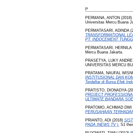
P
PERMANA, ANTON
(2018)
Universitas Mercu Buana Ja
PERMATASARI, ADINDA
(
TRANSFORMATIONAL LE
PT. INDOCEMENT TUNGG
PERMATASARI, HERNILA
Mercu Buana Jakarta.
PRASETYA, LUKY ANDRE
UNIVERSITAS MERCU BUA
PRATAMA, NAUFAL WIS
INSTITUSIONAL DAN KOMI
Terdaftar di Bursa Efek Ind
PRATISTO, DIONADYA
(20
PROJECT PROFESSIONAL
ULTIMATE BANDARA SOE
PRATOMO, ACHMAD DWI
PERUSAHAAN TERHADAP
PRIANTO, ADI
(2018)
SIS
PADA INEWS TV ).
S1 thes
PUJOWATI, TIWU
(2013)
R