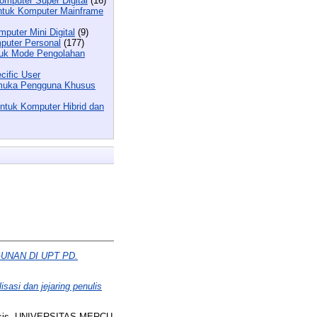
omputer Super Digital
(16)
untuk Komputer Mainframe
puter Mini Digital
(9)
puter Personal
(177)
tuk Mode Pengolahan
cific User
armuka Pengguna Khusus
ntuk Komputer Hibrid dan
UNAN DI UPT PD.
sasi dan jejaring penulis
sis, UNIVERSITAS MERCU