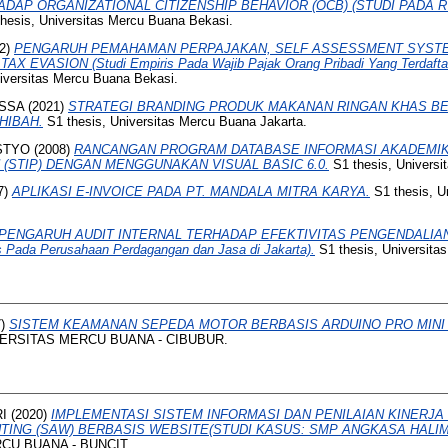
AP ORGANIZATIONAL CITIZENSHIP BEHAVIOR (OCB) (STUDI PADA R
hesis, Universitas Mercu Buana Bekasi.
2)
PENGARUH PEMAHAMAN PERPAJAKAN, SELF ASSESSMENT SYSTEM
 EVASION (Studi Empiris Pada Wajib Pajak Orang Pribadi Yang Terdaftar
iversitas Mercu Buana Bekasi.
ISSA
(2021)
STRATEGI BRANDING PRODUK MAKANAN RINGAN KHAS BE
HIBAH.
S1 thesis, Universitas Mercu Buana Jakarta.
STYO
(2008)
RANCANGAN PROGRAM DATABASE INFORMASI AKADEMIK
 (STIP) DENGAN MENGGUNAKAN VISUAL BASIC 6.0.
S1 thesis, Universi
7)
APLIKASI E-INVOICE PADA PT. MANDALA MITRA KARYA.
S1 thesis, U
PENGARUH AUDIT INTERNAL TERHADAP EFEKTIVITAS PENGENDALIAN
Pada Perusahaan Perdagangan dan Jasa di Jakarta).
S1 thesis, Universita
7)
SISTEM KEAMANAN SEPEDA MOTOR BERBASIS ARDUINO PRO MIN
IVERSITAS MERCU BUANA - CIBUBUR.
I
(2020)
IMPLEMENTASI SISTEM INFORMASI DAN PENILAIAN KINERJ
HTING (SAW) BERBASIS WEBSITE(STUDI KASUS: SMP ANGKASA HALI
RCU BUANA - BUNCIT.