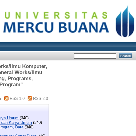
orks/Ilmu Komputer,
eneral Works/Ilmu
ng, Programs,
/Program"
m
RSS 1.0
RSS 2.0
Karya Umum
(340)
i, dan Karya Umum
(340)
rogram, Data
(340)