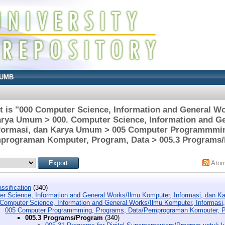
UMB
t is "000 Computer Science, Information and General W
arya Umum > 000. Computer Science, Information and G
formasi, dan Karya Umum > 005 Computer Programmmi
programan Komputer, Program, Data > 005.3 Programs
Ato
ssification
(340)
r Science, Information and General Works/Ilmu Komputer, Informasi, dan 
 Computer Science, Information and General Works/Ilmu Komputer, Informas
005 Computer Programmming, Programs, Data/Pemprograman Komputer, P
005.3 Programs/Program
(340)