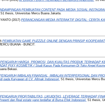
NDAMPINGAN PEMBUATAN CONTENT PADA MEDIA SOSIAL INSTAGRA
S1 thesis, Universitas Mercu Buana Jakarta.
IYANTO
(2017)
PERANCANGAN MEDIA INTERAKTIF DIGITAL: CERITA KA
9)
PEMBUATAN GAME PUZZZLE ONLINE DENGAN PRINSIP KOOPEARATI
 MERCU BUANA - BUNCIT.
)
PENGARUH HARGA, PROMOSI, DAN KUALITAS PRODUK TERHADAP K
 PIXY KOSMETIK ( Studi Kasus Pada Konsumen Di Toko Angel Kosmetik
Buana Bekasi.
PENGARUH IMBALAN FINANSIAL, IMBALAN INTERPERSONAL DAN PR
pada Karyawan di CV. Allmak Indonesia).
S1 thesis, Universitas Mercu Bu
PENGARUH PROFITABILITAS, LIKUIDITAS, LEVERAGE TERHADAP FINAN
perti dan Real estate yang terdaftar di Bursa Efek Indonesia).
S1 thesis, U