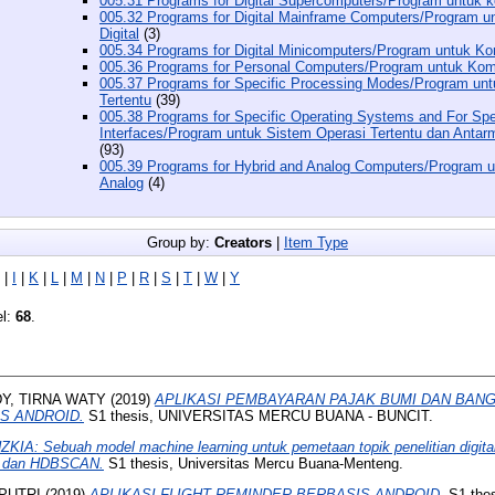
005.31 Programs for Digital Supercomputers/Program untuk k
005.32 Programs for Digital Mainframe Computers/Program 
Digital
(3)
005.34 Programs for Digital Minicomputers/Program untuk Kom
005.36 Programs for Personal Computers/Program untuk Kom
005.37 Programs for Specific Processing Modes/Program un
Tertentu
(39)
005.38 Programs for Specific Operating Systems and For Spe
Interfaces/Program untuk Sistem Operasi Tertentu dan Ant
(93)
005.39 Programs for Hybrid and Analog Computers/Program u
Analog
(4)
Group by:
Creators
|
Item Type
|
I
|
K
|
L
|
M
|
N
|
P
|
R
|
S
|
T
|
W
|
Y
el:
68
.
Y, TIRNA WATY
(2019)
APLIKASI PEMBAYARAN PAJAK BUMI DAN BANG
S ANDROID.
S1 thesis, UNIVERSITAS MERCU BUANA - BUNCIT.
ZKIA: Sebuah model machine learning untuk pemetaan topik penelitian digitali
T dan HDBSCAN.
S1 thesis, Universitas Mercu Buana-Menteng.
 PUTRI
(2019)
APLIKASI FLIGHT REMINDER BERBASIS ANDROID.
S1 the