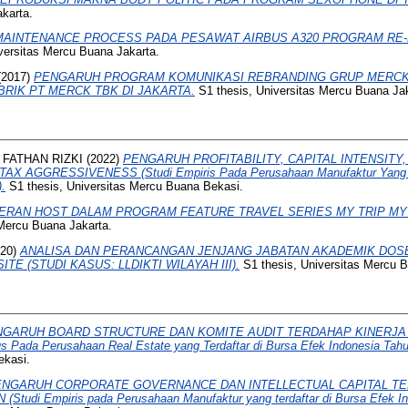
karta.
MAINTENANCE PROCESS PADA PESAWAT AIRBUS A320 PROGRAM RE-D
versitas Mercu Buana Jakarta.
(2017)
PENGARUH PROGRAM KOMUNIKASI REBRANDING GRUP MERCK
RIK PT MERCK TBK DI JAKARTA.
S1 thesis, Universitas Mercu Buana Jak
FATHAN RIZKI
(2022)
PENGARUH PROFITABILITY, CAPITAL INTENSITY
AGGRESSIVENESS (Studi Empiris Pada Perusahaan Manufaktur Yang Ter
.
S1 thesis, Universitas Mercu Buana Bekasi.
ERAN HOST DALAM PROGRAM FEATURE TRAVEL SERIES MY TRIP MY
 Mercu Buana Jakarta.
20)
ANALISA DAN PERANCANGAN JENJANG JABATAN AKADEMIK DOSE
E (STUDI KASUS: LLDIKTI WILAYAH III).
S1 thesis, Universitas Mercu B
NGARUH BOARD STRUCTURE DAN KOMITE AUDIT TERDAHAP KINERJ
ada Perusahaan Real Estate yang Terdaftar di Bursa Efek Indonesia Tahu
ekasi.
ENGARUH CORPORATE GOVERNANCE DAN INTELLECTUAL CAPITAL TE
di Empiris pada Perusahaan Manufaktur yang terdaftar di Bursa Efek Ind