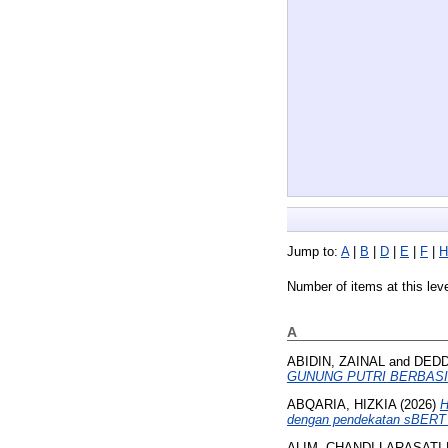
Jump to:
A
|
B
|
D
|
E
|
F
|
H
Number of items at this lev
A
ABIDIN, ZAINAL
and
DEDD
GUNUNG PUTRI BERBASI
ABQARIA, HIZKIA
(2026)
H
dengan pendekatan sBER
ALIM, CHANDI LARASATI