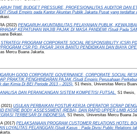
ARUH TIME BUDGET PRESSURE, PROFESIONALITAS AUDITOR DAN ET
Studi Empiris pada Kantor Akuntan Publik Jakarta Pusat yang terdaftar 
ekasi.
RA
(2022)
PENGARUH AKUNTABILITAS PELAYANAN PUBLIK, KEWAJIBA
RHADAP KEPATUHAN WAJIB PAJAK DI MASA PANDEMI (Studi Pada SAMSA
Buana Bekasi.
)
STRATEGI PROGRAM CORPORATE SOCIAL RESPONSIBILITY (CSR) PD
PROGRAM CSR PD. PASAR JAYA BANTU PENDIDIKAN DAN BIAYA OPE
tas Mercu Buana Jakarta.
GARUH GOOD CORPORATE GOVERNANCE, CORPORATE SOCIAL RESP
P PRAKTIK PENGHINDARAN PAJAK (Studi Empiris Perusahaan Perkebuna
ik dan Kimia Di BEI Periode 2013 – 2015).
S1 thesis, Universitas Mercu Buan
ANALISA DAN PERANCANGAN SISTEM KOMPETISI FUTSAL.
S1 thesis
(2021)
USULAN PERBAIKAN POSTUR KERJA OPERATOR SCRAP DEN
ID ENTIRE BODY ASSESSMENT (REBA), DAN RAPID UPPER LIMB ASS
GRASI TERBESAR DI INDONESIA.
S1 thesis, Universitas Mercu Buana Ja
KA
(2017)
PELAKSANAAN PROGRAM CUSTOMER RELATIONS HOTEL BO
YALITAS PELANGGAN (Studi Kasus : Pada Divisi Public Relations tah
karta.