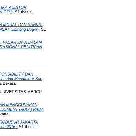
IKA AUDITOR
di OJK).
S1 thesis,
N MORAL DAN SANKSI
T Cibinong Bogor).
S1
. PASAR JAYA DALAM
RASIONAL PENITIPAN
ONSIBILITY DAN
n dan Manufaktur Sub
a Bekasi.
, UNIVERSITAS MERCU
GAN MENGGUNAKAN
ESSMENT (RULA) PADA
karta.
ROBUDUR JAKARTA
un 2016).
S1 thesis,