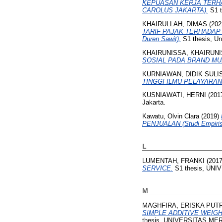
KEPUASAN KERJA TERHAD
CAROLUS JAKARTA).
S1 t
KHAIRULLAH, DIMAS
(202
TARIF PAJAK TERHADAP TAX
Duren Sawit).
S1 thesis, Un
KHAIRUNISSA, KHAIRUN
SOSIAL PADA BRAND MU
KURNIAWAN, DIDIK SULI
TINGGI ILMU PELAYARAN
KUSNIAWATI, HERNI
(201
Jakarta.
Kawatu, Olvin Clara
(2019)
PENJUALAN (Studi Empiris 
L
LUMENTAH, FRANKI
(201
SERVICE.
S1 thesis, UN
M
MAGHFIRA, ERISKA PUTR
SIMPLE ADDITIVE WEIG
thesis, UNIVERSITAS ME