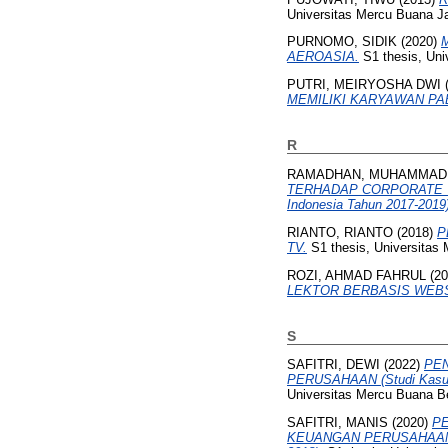
Universitas Mercu Buana Ja
PURNOMO, SIDIK
(2020)
AEROASIA.
S1 thesis, Uni
PUTRI, MEIRYOSHA DWI
MEMILIKI KARYAWAN PAB
R
RAMADHAN, MUHAMMAD 
TERHADAP CORPORATE TAX 
Indonesia Tahun 2017-2019)
RIANTO, RIANTO
(2018)
P
TV.
S1 thesis, Universitas
ROZI, AHMAD FAHRUL
(20
LEKTOR BERBASIS WEBSIT
S
SAFITRI, DEWI
(2022)
PE
PERUSAHAAN (Studi Kasus P
Universitas Mercu Buana B
SAFITRI, MANIS
(2020)
P
KEUANGAN PERUSAHAAN (Stu