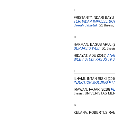
F
FRISTANTY, NDARI BAYU
TERHADAP IMPULSE BUYI
daerah Jakarta).
S1 thesis,
H
HAKMAN, BAGUS ARUL
(
BERBASIS WEB.
S1 thesis
HIDAYAT, ADE
(2019)
ANA
WEB ( STUDI KASUS : KS
I
ILHAMI, INTAN RISKI
(201
INJECTION MOLDING PT
IRAWAN, FAJAR
(2018)
PE
thesis, UNIVERISTAS ME
K
KELANA, ROBERTUS RA