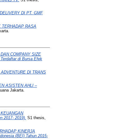
ELIVERY DI PT. GMF
 TERHADAP RASA
arta.
, DAN COMPANY SIZE
daftar di Bursa Efek
 ADVENTURE DI TRANS
N ASISTEN AHLI –
uana Jakarta.
A KEUANGAN
n 2017- 2019).
S1 thesis,
RHADAP KINERJA
onesia (BEI) Tahun 2015-