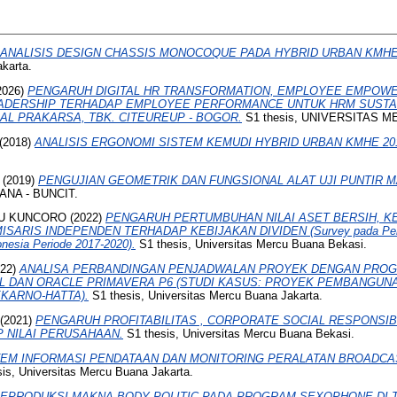
ANALISIS DESIGN CHASSIS MONOCOQUE PADA HYBRID URBAN KMHE 
karta.
2026)
PENGARUH DIGITAL HR TRANSFORMATION, EMPLOYEE EMPOW
ADERSHIP TERHADAP EMPLOYEE PERFORMANCE UNTUK HRM SUSTAIN
AL PRAKARSA, TBK. CITEUREUP - BOGOR.
S1 thesis, UNIVERSITAS M
(2018)
ANALISIS ERGONOMI SISTEM KEMUDI HYBRID URBAN KMHE 20
(2019)
PENGUJIAN GEOMETRIK DAN FUNGSIONAL ALAT UJI PUNTIR M
NA - BUNCIT.
NU KUNCORO
(2022)
PENGARUH PERTUMBUHAN NILAI ASET BERSIH, K
SARIS INDEPENDEN TERHADAP KEBIJAKAN DIVIDEN (Survey pada Peru
onesia Periode 2017-2020).
S1 thesis, Universitas Mercu Buana Bekasi.
22)
ANALISA PERBANDINGAN PENJADWALAN PROYEK DENGAN PRO
 DAN ORACLE PRIMAVERA P6 (STUDI KASUS: PROYEK PEMBANGUNA
KARNO-HATTA).
S1 thesis, Universitas Mercu Buana Jakarta.
(2021)
PENGARUH PROFITABILITAS , CORPORATE SOCIAL RESPONSIB
 NILAI PERUSAHAAN.
S1 thesis, Universitas Mercu Buana Bekasi.
TEM INFORMASI PENDATAAN DAN MONITORING PERALATAN BROADCAS
is, Universitas Mercu Buana Jakarta.
EPRODUKSI MAKNA BODY POLITIC PADA PROGRAM SEXOPHONE DI T