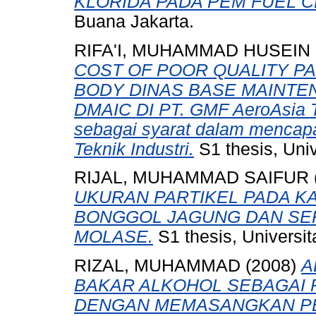
KLORIDA PADA PEM FUEL C
Buana Jakarta.
RIFA'I, MUHAMMAD HUSEIN
COST OF POOR QUALITY P
BODY DINAS BASE MAINT
DMAIC DI PT. GMF AeroAsia T
sebagai syarat dalam mencapai
Teknik Industri.
S1 thesis, Uni
RIJAL, MUHAMMAD SAIFUR
UKURAN PARTIKEL PADA K
BONGGOL JAGUNG DAN SE
MOLASE.
S1 thesis, Universi
RIZAL, MUHAMMAD
(2008)
A
BAKAR ALKOHOL SEBAGAI 
DENGAN MEMASANGKAN P