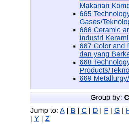
Makanan Komer
665 Technology 
Gases/Teknolog
666 Ceramic an
Industri Kerami
667 Color and 
dan yang Berka
668 Technology
Products/Tekno
669 Metallurgy/
Group by:
C
Jump to:
A
|
B
|
C
|
D
|
F
|
G
|
|
Y
|
Z