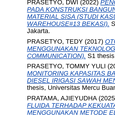
PRASETYO, DWI
(2022)
PEN
PADA KONSTRUKSI BANGUN
MATERIAL SISA (STUDI KA
WAREHOUSE#13 BEKASI).
S
Jakarta.
PRASETYO, TEDY
(2017)
OT
MENGGUNAKAN TEKNOLOGI 
COMMUNICATION).
S1 thesis
PRASETYO, TOMMY YULI
(2
MONITORING KAPASITAS BA
DIESEL IRIGASI SAWAH M
thesis, Universitas Mercu Bua
PRATAMA, AJIEYUDHA
(202
FLUIDA TERHADAP KEKUAT
MENGGUNAKAN METODE ELE