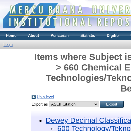
Home
About
Pencarian
Statistic
Digilib
Login
Items where Subject i
> 660 Chemical E
Technologies/Tekno
Be
Up a level
Export as
Dewey Decimal Classifica
600 Technology/Tekno