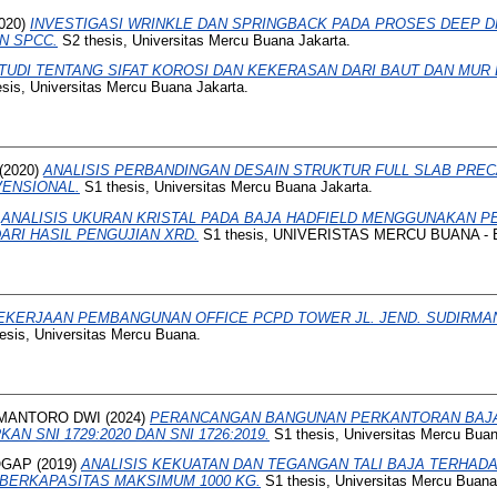
020)
INVESTIGASI WRINKLE DAN SPRINGBACK PADA PROSES DEEP 
N SPCC.
S2 thesis, Universitas Mercu Buana Jakarta.
TUDI TENTANG SIFAT KOROSI DAN KEKERASAN DARI BAUT DAN MUR 
sis, Universitas Mercu Buana Jakarta.
(2020)
ANALISIS PERBANDINGAN DESAIN STRUKTUR FULL SLAB PRECA
VENSIONAL.
S1 thesis, Universitas Mercu Buana Jakarta.
)
ANALISIS UKURAN KRISTAL PADA BAJA HADFIELD MENGGUNAKAN 
ARI HASIL PENGUJIAN XRD.
S1 thesis, UNIVERISTAS MERCU BUANA - 
EKERJAAN PEMBANGUNAN OFFICE PCPD TOWER JL. JEND. SUDIRMAN 
esis, Universitas Mercu Buana.
RMANTORO DWI
(2024)
PERANCANGAN BANGUNAN PERKANTORAN BAJA
 SNI 1729:2020 DAN SNI 1726:2019.
S1 thesis, Universitas Mercu Buan
OGAP
(2019)
ANALISIS KEKUATAN DAN TEGANGAN TALI BAJA TERHA
 BERKAPASITAS MAKSIMUM 1000 KG.
S1 thesis, Universitas Mercu Buana