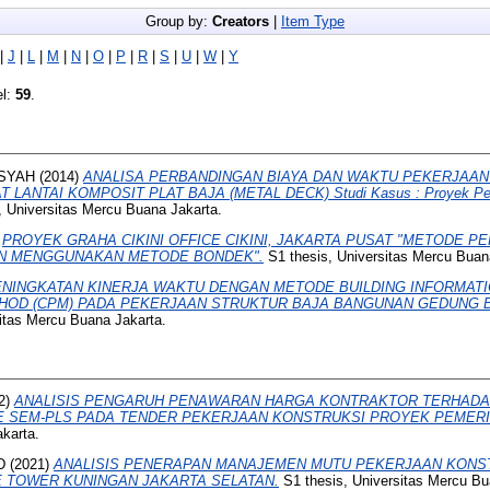
Group by:
Creators
|
Item Type
|
J
|
L
|
M
|
N
|
O
|
P
|
R
|
S
|
U
|
W
|
Y
el:
59
.
SYAH
(2014)
ANALISA PERBANDINGAN BIAYA DAN WAKTU PEKERJAAN 
LANTAI KOMPOSIT PLAT BAJA (METAL DECK) Studi Kasus : Proyek P
, Universitas Mercu Buana Jakarta.
)
PROYEK GRAHA CIKINI OFFICE CIKINI, JAKARTA PUSAT "METODE P
N MENGGUNAKAN METODE BONDEK".
S1 thesis, Universitas Mercu Buan
NINGKATAN KINERJA WAKTU DENGAN METODE BUILDING INFORMATIO
THOD (CPM) PADA PEKERJAAN STRUKTUR BAJA BANGUNAN GEDUNG 
itas Mercu Buana Jakarta.
2)
ANALISIS PENGARUH PENAWARAN HARGA KONTRAKTOR TERHADA
 SEM-PLS PADA TENDER PEKERJAAN KONSTRUKSI PROYEK PEMERI
karta.
D
(2021)
ANALISIS PENERAPAN MANAJEMEN MUTU PEKERJAAN KONST
 TOWER KUNINGAN JAKARTA SELATAN.
S1 thesis, Universitas Mercu Bu