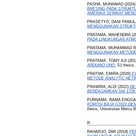
PASHA, MUHAMAD
(2024
BRESING PADA STRUKTU
AMERIKA SERIKAT MEN
PRASETYO, DANI PAMUL
MENGGUNAKAN STRUKTU
PRATAMA, MAHENDRA
(2
PADA LINGKUNGAN ATMO
PRATAMA, MUHAMMAD R
MENGGUNAKAN METODE 
PRATAMA, TOMY AJI
(201
ARDUINO UNO.
S1 thesis,
PRATIWI, EMIRA
(2020)
E
METODE ANALYTIC NETW
PRAWIRA, ALDI
(2022)
DE
BERDASARKAN SNI 1729:2
PURNAMA, RAMA ENGG
KOROSI BAJA G3101 DEN
thesis, Universitas Mercu 
R
RAHARJO, DWI
(2018)
PE