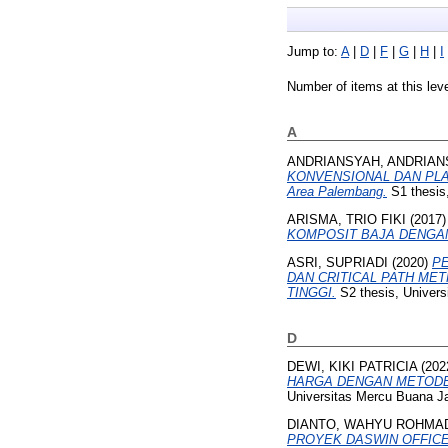
Jump to:
A
|
D
|
F
|
G
|
H
|
I
Number of items at this lev
A
ANDRIANSYAH, ANDRIAN
KONVENSIONAL DAN PLAT 
Area Palembang.
S1 thesis
ARISMA, TRIO FIKI
(2017
KOMPOSIT BAJA DENGA
ASRI, SUPRIADI
(2020)
PE
DAN CRITICAL PATH ME
TINGGI.
S2 thesis, Univers
D
DEWI, KIKI PATRICIA
(202
HARGA DENGAN METODE
Universitas Mercu Buana Ja
DIANTO, WAHYU ROHMA
PROYEK DASWIN OFFICE