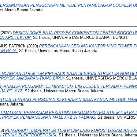
ERBANDINGAN PENGGUNAAN METODE PENYAMBUNGAN COUPLER UL
tas Mercu Buana Jakarta.
(2020)
DESIGN DOME BAJA PROYEK CONVENTION CENTER BOGOR U
A ARSITEKTUR.
S1 thesis, UNIVERISTAS MERCU BUANA - BUNCIT.
SIUS PATRICK
(2020)
PERENCANAAN GEDUNG KANTOR KINO TOWER 
R BAJA.
S1 thesis, Universitas Mercu Buana Jakarta.
ENCANAAN STRUKTUR PIPERACK BAJA SEBAGAI STRUKTUR NON GED
PROYEK JAMBARAN-TIUNG BIRU).
S1 thesis, UNIVERSITAS MERCU BUA
9)
ANALISA PENGARUH ELIMINASI SIX BIG LOSSES TERHADAP PENIN
JA PT. XYZ.
S2 thesis, Universitas Mercu Buana Jakarta.
STUDI TENTANG PENGUJIAN KEKERASAN BAJA KABON METODE HARD
Buana Jakarta.
TIMALISASI PEMAKAIAN BEKISTING DENGAN SISTEM STRUKTUR BA
A PROYEK PEMBANGUNAN MALL XYZ DI PADANG.
S1 thesis, UNIVERI
18)
PENGARUH TEMPERATUR TERHADAP LAJU KOROSI LOGAM AA 5052
 TEKNIK ELEKTRODEPOSISI.
S1 thesis, Universitas Mercu Buana Jakarta