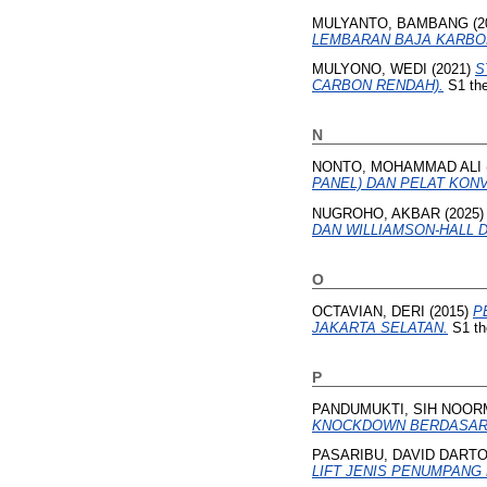
MULYANTO, BAMBANG
(2
LEMBARAN BAJA KARBO
MULYONO, WEDI
(2021)
S
CARBON RENDAH).
S1 the
N
NONTO, MOHAMMAD ALI
PANEL) DAN PELAT KON
NUGROHO, AKBAR
(2025
DAN WILLIAMSON-HALL D
O
OCTAVIAN, DERI
(2015)
P
JAKARTA SELATAN.
S1 th
P
PANDUMUKTI, SIH NOO
KNOCKDOWN BERDASARKAN
PASARIBU, DAVID DART
LIFT JENIS PENUMPANG