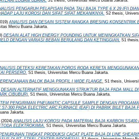
BATERAI LOGAM UDARA.
S1 thesis, Universitas Mercu Buana Jakarta.
NALISIS PENGARUH PELAPISAN PADA TALI BAJA TYPE 6 X 29 (FI) DI
ADAP LAJU KOROSI DAN SIFAT SIFAT MEKANIKNYA.
S2 thesis, Univers
019)
ANALISIS DAN DESAIN SISTEM RANGKA BRESING KONSENTRIK
sitas Mercu Buana Jakarta.
0)
DESAIN ALAT HIGH ENERGY POUNDING UNTUK MENINGKATKAN SIF
ELD DENGAN VARIASI BEBAN BERULANG DAN KETINGGIAN.
S1 thesis
NALISIS DETEKSI KERETAKAN POROS RODA KERETA MENGGUNAKAN
KAI PERSERO.
S1 thesis, Universitas Mercu Buana Jakarta.
ERENCANAAN BALOK BAJA PROFIL I WIDE FLANGE.
S1 thesis, Univers
)
DESAIN ALTERNATIF MENGGUNAKAN STRUKTUR BAJA PADA MALL DI
ARK CIBUBUR).
S1 thesis, Universitas Mercu Buana Jakarta.
STEM PENGIRIMAN PNEUMATIC CAPSULE SAMPLE DENGAN PROGAMA
 S7-300 PADA ELECTRIC ARC FURNACE (EAF) DI PABRIK BILET BAJA 
Buana Jakarta.
(2024)
ANALISIS LAJU KOROSI PADA MATERIAL BAJA KARBON SS400 
TODA ELEKTROKIMIA.
S1 thesis, Universitas Mercu Buana Jakarta.
PENURUNAN TINGKAT PRODUKSI CACAT PLATE BAJA DI LINE SHEARIN
SUS DI PT. STEEL CENTER INDONESIA).
S1 thesis, Universitas Mercu B