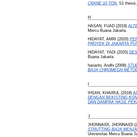
CRANE 10 TON.
S1 thesis,
H
HASAN, FUAD
(2019)
ALT
Mercu Buana Jakarta.
HIDAYAT, AMRI
(2020)
PE
PROYEK DI JAKARTA PU
HIDAYAT, YADI
(2020)
DES
Buana Jakarta.
harianto, Andhi
(2008)
STU
BAJA CHROMEGN METOD
I
IHSAN, KHAIRUL
(2018)
A
DENGAN BEKISTING KO
DAN DAMPAK HASIL PEK
J
JHONNAIDI, JHONNAIDI
(
STRUTTING BAJA MENJADI
Universitas Mercu Buana Ja