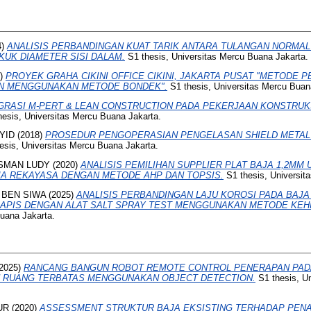
4)
ANALISIS PERBANDINGAN KUAT TARIK ANTARA TULANGAN NORMA
UK DIAMETER SISI DALAM.
S1 thesis, Universitas Mercu Buana Jakarta.
7)
PROYEK GRAHA CIKINI OFFICE CIKINI, JAKARTA PUSAT "METODE P
N MENGGUNAKAN METODE BONDEK".
S1 thesis, Universitas Mercu Buan
GRASI M-PERT & LEAN CONSTRUCTION PADA PEKERJAAN KONSTRUK
esis, Universitas Mercu Buana Jakarta.
YID
(2018)
PROSEDUR PENGOPERASIAN PENGELASAN SHIELD METAL
esis, Universitas Mercu Buana Jakarta.
SMAN LUDY
(2020)
ANALISIS PEMILIHAN SUPPLIER PLAT BAJA 1,2MM
AJA REKAYASA DENGAN METODE AHP DAN TOPSIS.
S1 thesis, Universit
 BEN SIWA
(2025)
ANALISIS PERBANDINGAN LAJU KOROSI PADA BAJ
ELAPIS DENGAN ALAT SALT SPRAY TEST MENGGUNAKAN METODE KEH
Buana Jakarta.
2025)
RANCANG BANGUN ROBOT REMOTE CONTROL PENERAPAN PADA
 RUANG TERBATAS MENGGUNAKAN OBJECT DETECTION.
S1 thesis, U
UR
(2020)
ASSESSMENT STRUKTUR BAJA EKSISTING TERHADAP PE