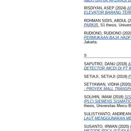
NaOH UNTUK APLIKASI 
RISDIYAN, ASEP
(2024)
A
ELEVATOR BARANG TERH
ROHMAN SIDIS, ABDUL
(2
PARKIR.
S1 thesis, Univer
RUDIONO, RUDIONO
(202
PERMUKAAN BAJA HADFI
Jakarta.
S
SAPUTRO, DANU
(2018)
A
DETECTOR (MCD) DI PT 
SETIAJI, SETIAJI
(2019)
P
SETYAWAN, VIDHA
(2020
: PROYEK MALL TRANSP
SOLIHIN, IMAM
(2018)
SI
(PLC) SIEMENS SISMATIC
thesis, Universitas Mercu 
SULISTYANTO, ANDREAN
LAUT MENGGUNAKAN ME
SUSANTO, IRWAN
(2020)
METODE PDCA (STUDI KA