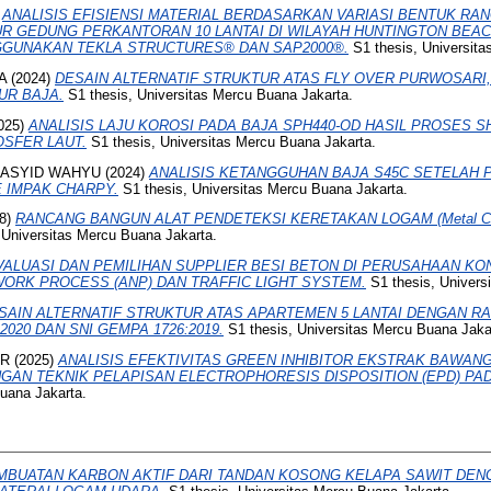
)
ANALISIS EFISIENSI MATERIAL BERDASARKAN VARIASI BENTUK RA
R GEDUNG PERKANTORAN 10 LANTAI DI WILAYAH HUNTINGTON BEACH
GGUNAKAN TEKLA STRUCTURES® DAN SAP2000®.
S1 thesis, Universita
A
(2024)
DESAIN ALTERNATIF STRUKTUR ATAS FLY OVER PURWOSARI
R BAJA.
S1 thesis, Universitas Mercu Buana Jakarta.
025)
ANALISIS LAJU KOROSI PADA BAJA SPH440-OD HASIL PROSES S
SFER LAUT.
S1 thesis, Universitas Mercu Buana Jakarta.
ASYID WAHYU
(2024)
ANALISIS KETANGGUHAN BAJA S45C SETELAH
IMPAK CHARPY.
S1 thesis, Universitas Mercu Buana Jakarta.
8)
RANCANG BANGUN ALAT PENDETEKSI KERETAKAN LOGAM (Metal Cra
 Universitas Mercu Buana Jakarta.
VALUASI DAN PEMILIHAN SUPPLIER BESI BETON DI PERUSAHAAN K
ORK PROCESS (ANP) DAN TRAFFIC LIGHT SYSTEM.
S1 thesis, Univers
SAIN ALTERNATIF STRUKTUR ATAS APARTEMEN 5 LANTAI DENGAN R
020 DAN SNI GEMPA 1726:2019.
S1 thesis, Universitas Mercu Buana Jaka
AR
(2025)
ANALISIS EFEKTIVITAS GREEN INHIBITOR EKSTRAK BAWAN
GAN TEKNIK PELAPISAN ELECTROPHORESIS DISPOSITION (EPD) PAD
Buana Jakarta.
MBUATAN KARBON AKTIF DARI TANDAN KOSONG KELAPA SAWIT DEN