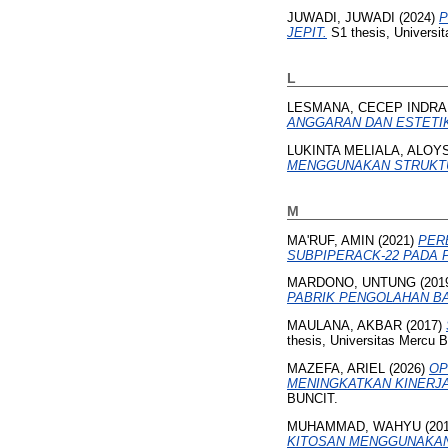
JUWADI, JUWADI
(2024)
P
JEPIT.
S1 thesis, Universi
L
LESMANA, CECEP INDRA
ANGGARAN DAN ESTETIK
LUKINTA MELIALA, ALOY
MENGGUNAKAN STRUKTU
M
MA'RUF, AMIN
(2021)
PER
SUBPIPERACK-22 PADA 
MARDONO, UNTUNG
(201
PABRIK PENGOLAHAN BA
MAULANA, AKBAR
(2017)
thesis, Universitas Mercu 
MAZEFA, ARIEL
(2026)
OP
MENINGKATKAN KINERJ
BUNCIT.
MUHAMMAD, WAHYU
(20
KITOSAN MENGGUNAKAN