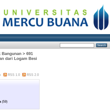
ik Bangunan > 691
an dari Logam Besi
m
RSS 1.0
RSS 2.0
a
(59)