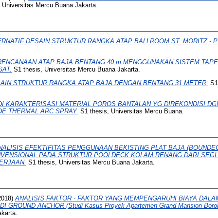
 Universitas Mercu Buana Jakarta.
ERNATIF DESAIN STRUKTUR RANGKA ATAP BALLROOM ST. MORITZ - P
RENCANAAN ATAP BAJA BENTANG 40 m MENGGUNAKAN SISTEM TAP
SAT.
S1 thesis, Universitas Mercu Buana Jakarta.
AIN STRUKTUR RANGKA ATAP BAJA DENGAN BENTANG 31 METER.
S1 
DI KARAKTERISASI MATERIAL POROS BANTALAN YG DIREKONDISI 
E THERMAL ARC SPRAY.
S1 thesis, Universitas Mercu Buana.
NALISIS EFEKTIFITAS PENGGUNAAN BEKISTING PLAT BAJA (BOUNDE
NVENSIONAL PADA STRUKTUR POOLDECK KOLAM RENANG DARI SEG
ERJAAN.
S1 thesis, Universitas Mercu Buana Jakarta.
2018)
ANALISIS FAKTOR - FAKTOR YANG MEMPENGARUHI BIAYA DAL
 GROUND ANCHOR (Studi Kasus Proyek Apartemen Grand Mansion Borob
karta.