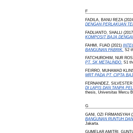
F
FADILA, BANU REZA
(202
DENGAN PERLAKUAN TEK
FADLIANTO, SHALLI
(201
KOMPOSIT BAJA DENGA
FAHMI, FUAD
(2021)
INTE
BANGUNAN PABRIK.
S2 th
FATCHUROHIM, NUR ROS
PT. SK METALINDO.
S1 th
FEIRRO, MUHAMAD KLIN
MRT PADA PT. CIPTA B
FERNANDEZ, SILVESTER
DI LAPIS DAN TANPA P
thesis, Universitas Mercu 
G
GANI, OZI FIRMANSYAH
(
BANGUNAN RUNTUH DAN
Jakarta.
GUMELAR AMITRI, GUNT