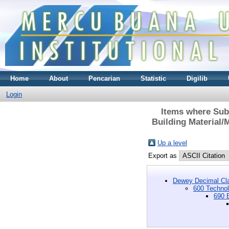
Home
About
Pencarian
Statistic
Digilib
Login
Items where Subj
Building Material
Up a level
Export as
Dewey Decimal Cla
600 Technol
690 