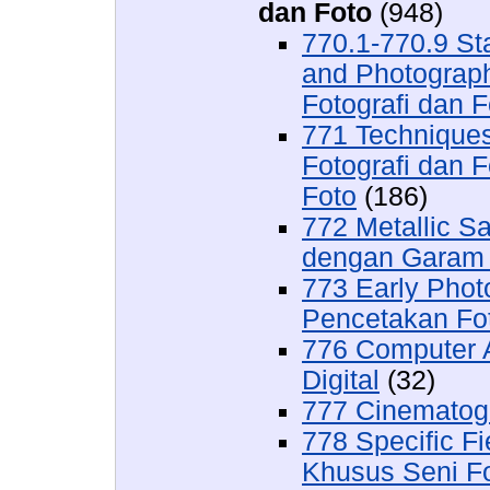
dan Foto
(948)
770.1-770.9 St
and Photograph
Fotografi dan F
771 Techniques
Fotografi dan F
Foto
(186)
772 Metallic S
dengan Garam 
773 Early Phot
Pencetakan Fo
776 Computer Ar
Digital
(32)
777 Cinematog
778 Specific F
Khusus Seni Fo