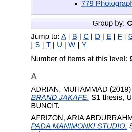
779 Photographs
Group by:
C
Jump to:
A
|
B
|
C
|
D
|
E
|
F
|
|
S
|
T
|
U
|
W
|
Y
Number of items at this level:
A
ADRIAN, MUHAMMAD
(2019
BRAND JAKAFE.
S1 thesis,
BUNCIT.
AFRIZON, ARIA ABDURRAH
PADA MANIMONKI STUDIO.
S