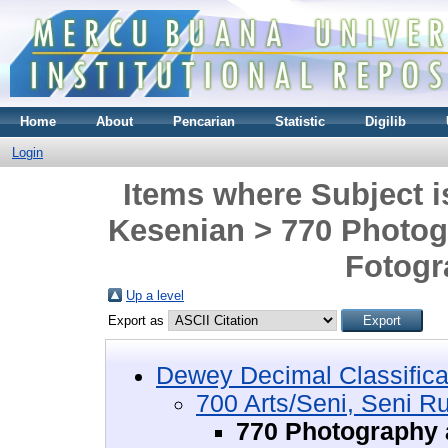
Home
About
Pencarian
Statistic
Digilib
Login
Items where Subject i
Kesenian > 770 Photo
Fotogr
Up a level
Export as
Dewey Decimal Classifica
700 Arts/Seni, Seni R
770 Photography 