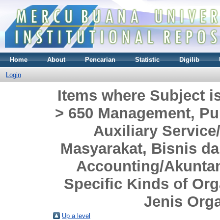
Home
About
Pencarian
Statistic
Digilib
Login
Items where Subject i
> 650 Management, Pub
Auxiliary Servi
Masyarakat, Bisnis da
Accounting/Akuntan
Specific Kinds of Or
Jenis Orga
Up a level