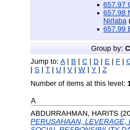
657.97 
657.98 
Nirlaba
657.99 
Group by:
C
Jump to:
A
|
B
|
C
|
D
|
E
|
F
|
|
S
|
T
|
U
|
V
|
W
|
Y
|
Z
Number of items at this level:
A
ABDURRAHMAN, HARITS
(2
PERUSAHAAN, LEVERAGE,
SOCIAL RESPONSIBILITY D