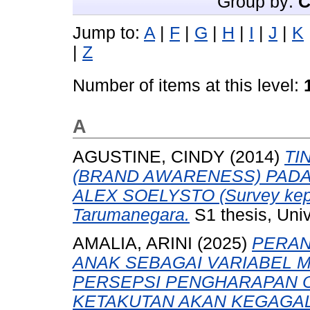
Group by:
C
Jump to:
A
|
F
|
G
|
H
|
I
|
J
|
K
|
Z
Number of items at this level:
A
AGUSTINE, CINDY
(2014)
TI
(BRAND AWARENESS) PADA
ALEX SOELYSTO (Survey kepa
Tarumanegara.
S1 thesis, Uni
AMALIA, ARINI
(2025)
PERAN
ANAK SEBAGAI VARIABEL
PERSEPSI PENGHARAPAN 
KETAKUTAN AKAN KEGAGA