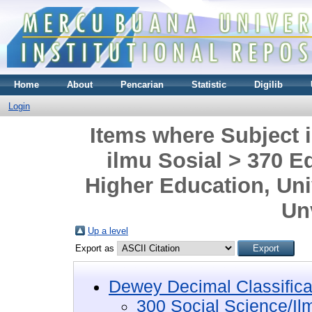
Home
About
Pencarian
Statistic
Digilib
Login
Items where Subject i
ilmu Sosial > 370 E
Higher Education, Uni
Un
Up a level
Export as
Dewey Decimal Classifica
300 Social Science/Il