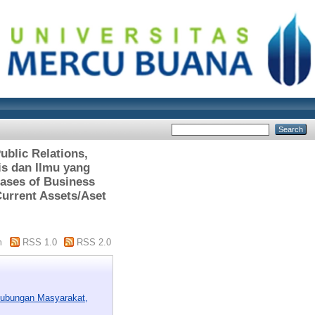
ublic Relations,
is dan Ilmu yang
hases of Business
Current Assets/Aset
m
RSS 1.0
RSS 2.0
Hubungan Masyarakat,