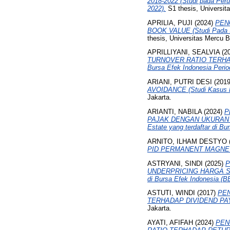
2018-2022 (Studi pada Peru
2022).
S1 thesis, Universit
APRILIA, PUJI
(2024)
PEN
BOOK VALUE (Studi Pada Su
thesis, Universitas Mercu 
APRILLIYANI, SEALVIA
(2
TURNOVER RATIO TERHADAP
Bursa Efek Indonesia Perio
ARIANI, PUTRI DESI
(201
AVOIDANCE (Studi Kasus Pad
Jakarta.
ARIANTI, NABILA
(2024)
P
PAJAK DENGAN UKURAN PE
Estate yang terdaftar di Bu
ARNITO, ILHAM DESTYO
PID PERMANENT MAGNE
ASTRYANI, SINDI
(2025)
P
UNDERPRICING HARGA SAHA
di Bursa Efek Indonesia (B
ASTUTI, WINDI
(2017)
PEN
TERHADAP DIVIDEND PAY
Jakarta.
AYATI, AFIFAH
(2024)
PEN