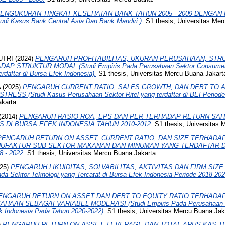
ENGUKURAN TINGKAT KESEHATAN BANK TAHUN 2005 - 2009 DENGA
 Kasus Bank Central Asia Dan Bank Mandiri ).
S1 thesis, Universitas Mer
UTRI
(2024)
PENGARUH PROFITABILITAS, UKURAN PERUSAHAAN, STRU
P STRUKTUR MODAL (Studi Empiris Pada Perusahaan Sektor Consumer C
daftar di Bursa Efek Indonesia).
S1 thesis, Universitas Mercu Buana Jakart
A
(2025)
PENGARUH CURRENT RATIO, SALES GROWTH, DAN DEBT TO 
SS (Studi Kasus Perusahaan Sektor Ritel yang terdaftar di BEI Periode 
karta.
(2014)
PENGARUH RASIO ROA, EPS DAN PER TERHADAP RETURN SA
S DI BURSA EFEK INDONESIA TAHUN 2010-2012.
S1 thesis, Universitas 
PENGARUH RETURN ON ASSET, CURRENT RATIO, DAN SIZE TERHADA
UFAKTUR SUB SEKTOR MAKANAN DAN MINUMAN YANG TERDAFTAR D
 - 2022.
S1 thesis, Universitas Mercu Buana Jakarta.
25)
PENGARUH LIKUIDITAS, SOLVABILITAS, AKTIVITAS DAN FIRM SIZ
 Sektor Teknologi yang Tercatat di Bursa Efek Indonesia Periode 2018-202
ENGARUH RETURN ON ASSET DAN DEBT TO EQUITY RATIO TERHADA
AN SEBAGAI VARIABEL MODERASI (Studi Empiris Pada Perusahaan Pro
ek Indonesia Pada Tahun 2020-2022).
S1 thesis, Universitas Mercu Buana Jak
)
PENGARUH RETURN ON ASSET, LEVERAGE DAN TOTAL ARUS KAS 