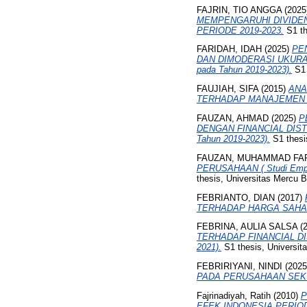
FAJRIN, TIO ANGGA
(2025
MEMPENGARUHI DIVIDEN
PERIODE 2019-2023.
S1 th
FARIDAH, IDAH
(2025)
PE
DAN DIMODERASI UKURAN P
pada Tahun 2019-2023).
S1 
FAUJIAH, SIFA
(2015)
ANA
TERHADAP MANAJEMEN 
FAUZAN, AHMAD
(2025)
P
DENGAN FINANCIAL DISTRE
Tahun 2019-2023).
S1 thesi
FAUZAN, MUHAMMAD FA
PERUSAHAAN ( Studi Empiri
thesis, Universitas Mercu 
FEBRIANTO, DIAN
(2017)
TERHADAP HARGA SAHAM
FEBRINA, AULIA SALSA
(
TERHADAP FINANCIAL DISTRE
2021).
S1 thesis, Universit
FEBRIRIYANI, NINDI
(202
PADA PERUSAHAAN SEKT
Fajrinadiyah, Ratih
(2010)
P
EFEK INDONESIA PERIODE