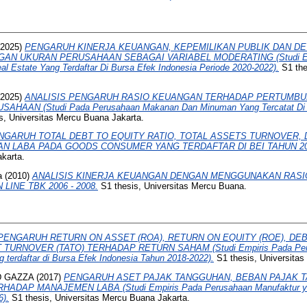
2025)
PENGARUH KINERJA KEUANGAN, KEPEMILIKAN PUBLIK DAN D
AN UKURAN PERUSAHAAN SEBAGAI VARIABEL MODERATING (Studi Emp
al Estate Yang Terdaftar Di Bursa Efek Indonesia Periode 2020-2022).
S1 the
2025)
ANALISIS PENGARUH RASIO KEUANGAN TERHADAP PERTUMBU
HAAN (Studi Pada Perusahaan Makanan Dan Minuman Yang Tercatat Di B
s, Universitas Mercu Buana Jakarta.
NGARUH TOTAL DEBT TO EQUITY RATIO, TOTAL ASSETS TURNOVER, 
 LABA PADA GOODS CONSUMER YANG TERDAFTAR DI BEI TAHUN 200
karta.
a
(2010)
ANALISIS KINERJA KEUANGAN DENGAN MENGGUNAKAN RASI
INE TBK 2006 - 2008.
S1 thesis, Universitas Mercu Buana.
PENGARUH RETURN ON ASSET (ROA), RETURN ON EQUITY (ROE), DEB
 TURNOVER (TATO) TERHADAP RETURN SAHAM (Studi Empiris Pada Peru
terdaftar di Bursa Efek Indonesia Tahun 2018-2022).
S1 thesis, Universitas
 GAZZA
(2017)
PENGARUH ASET PAJAK TANGGUHAN, BEBAN PAJAK 
ADAP MANAJEMEN LABA (Studi Empiris Pada Perusahaan Manufaktur yang
6).
S1 thesis, Universitas Mercu Buana Jakarta.