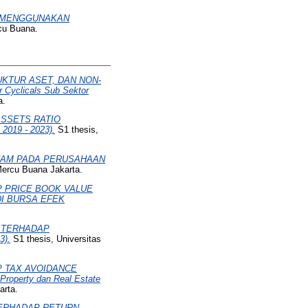
N MENGGUNAKAN
cu Buana.
KTUR ASET, DAN NON-
yclicals Sub Sektor
a.
ASSETS RATIO
2019 - 2023).
S1 thesis,
HAM PADA PERUSAHAAN
Mercu Buana Jakarta.
P PRICE BOOK VALUE
I BURSA EFEK
E TERHADAP
3).
S1 thesis, Universitas
P TAX AVOIDANCE
perty dan Real Estate
arta.
TERHADAP RETURN