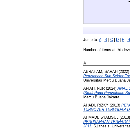
Jump to:
A
|
B
|
C
|
D
|
F
|
H
Number of items at this lev
A
ABRAHAM, SARAH
(2022
Perusahaan Sub-Sektor Foo
Universitas Mercu Buana Ja
AFIAH, NUR
(2024)
ANALI
(Studi Pada Perusahaan Sub
Mercu Buana Jakarta.
AHADI, RIZKY
(2013)
PEN
TURNOVER TERHADAP DI
AHMADI, SYAMSUL
(2013
PERUSAHAAN TERHADAP 
2011.
S1 thesis, Universita