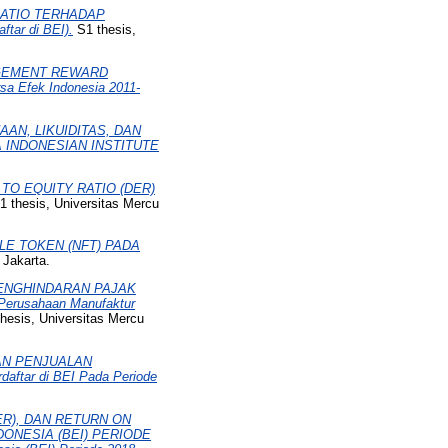
RATIO TERHADAP
tar di BEI).
S1 thesis,
AGEMENT REWARD
a Efek Indonesia 2011-
N, LIKUIDITAS, DAN
 INDONESIAN INSTITUTE
TO EQUITY RATIO (DER)
 thesis, Universitas Mercu
LE TOKEN (NFT) PADA
 Jakarta.
PENGHINDARAN PAJAK
rusahaan Manufaktur
hesis, Universitas Mercu
AN PENJUALAN
ftar di BEI Pada Periode
ER), DAN RETURN ON
ONESIA (BEI) PERIODE