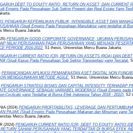
GARUH DEBT TO EQUITY RATIO, RETURN ON ASSET, DAN CURRENT 
 Empiris Pada Perusahaan Sub Sektor Properti dan Real Estate Yang Terdaf
karta.
IS PENGARUH KEPEMILIKAN PUBLIK, INTANGIBLE ASSET DAN MAN
AAN (Studi Empiris Pada Perusahaan Manufaktur yang terdaftar di Burs
as Mercu Buana Jakarta.
25)
PENGARUH GOOD CORPORATE GOVERNANCE, UKURAN PERUSAHAA
DAP NILAI PERUSAHAAN PADA PERUSAHAAN YANG MENJADI PESERTA
 PERIODE 2016-2022.
S1 thesis, Universitas Mercu Buana Jakarta.
NGARUH CURRENT RATIO (CR), RETURN ON ASSETS (ROA) DAN DEBT 
tudi Kasus Pada Perusahaan Sub Sektor Transportasi yang Tercatat.
S1
)
PERANCANGAN APLIKASI PEMANFAATAN ASET DIGITAL NON FUNGIB
HION MENGGUNAKAN METODE AGILE.
S1 thesis, Universitas Mercu Buana
)
PENGARUH STRATEGI BISNIS DAN CAPITAL INTENSITY TERHADAP 
 GOVERNANCE SEBAGAI VARIABEL MODERASI (Studi Empiris pada Pe
on-Cyclicals yang Terdaftar di Bursa Efek Indonesia Tahun 2018 - 2022).
S2 t
NIA
(2024)
PENGARUH PROFITABILITAS, LEVERAGE DAN PERTUMBUH
AJAK (Studi Empiris Pada Perusahaan Makanan dan Minuman yang Terda
ersitas Mercu Buana Jakarta.
AR
(2024)
PENGARUH CURRENT RATIO (CR), DEBT TO EQUITY RATIO (D
 RETURN SAHAM PERUSAHAAN YANG TERDAFTAR DI BURSA EFEK IND