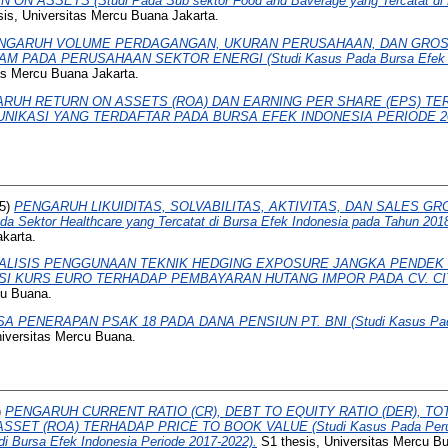
 ASSETS (Studi Pada Sub sektor Food and Baverage yang Tercatat di B
is, Universitas Mercu Buana Jakarta.
NGARUH VOLUME PERDAGANGAN, UKURAN PERUSAHAAN, DAN GROS
PADA PERUSAHAAN SEKTOR ENERGI (Studi Kasus Pada Bursa Efek In
as Mercu Buana Jakarta.
RUH RETURN ON ASSETS (ROA) DAN EARNING PER SHARE (EPS) T
IKASI YANG TERDAFTAR PADA BURSA EFEK INDONESIA PERIODE 200
5)
PENGARUH LIKUIDITAS, SOLVABILITAS, AKTIVITAS, DAN SALES 
a Sektor Healthcare yang Tercatat di Bursa Efek Indonesia pada Tahun 2018
karta.
ALISIS PENGGUNAAN TEKNIK HEDGING EXPOSURE JANGKA PENDEK
ASI KURS EURO TERHADAP PEMBAYARAN HUTANG IMPOR PADA CV. CI
cu Buana.
SA PENERAPAN PSAK 18 PADA DANA PENSIUN PT. BNI (Studi Kasus Pa
iversitas Mercu Buana.
)
PENGARUH CURRENT RATIO (CR), DEBT TO EQUITY RATIO (DER), T
SSET (ROA) TERHADAP PRICE TO BOOK VALUE (Studi Kasus Pada Peru
 di Bursa Efek Indonesia Periode 2017-2022).
S1 thesis, Universitas Mercu Bu