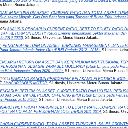
sahaan Sub Sektor Konstruksi Bangunan yang Terdaftar di Bursa Efek Indone
as Mercu Buana Jakarta.
GARUH RETURN ON ASSET, CURRENT RATIO DAN TOTAL ASSET TURN
b sektor Minyak, Gas Dan Batu bara yang Tercatat di Bursa Efek Indonesia
Buana Jakarta.
025)
ANALISIS PENGARUH CURRENT RATIO, DEBT TO EQUITY RATIO D
 RETURN ON EQUITY (Studi Empiris perusahaan Sektor Makanan dan Mi
de 2019-2023).
S1 thesis, Universitas Mercu Buana Jakarta.
9)
PENGARUH RETURN ON ASSET, EARNINGS MANAGEMENT, DAN LE
a Jakarta Islamic Index (JII) di BEI Periode 2012 - 2016).
S1 thesis, Univ
ENGARUH RETURN ON ASSET DAN KEPEMILIKAN INSTITUSIONAL TE
RUSAHAAN SEBAGAI VARIABEL MODERASI (Studi Empiris pada Perusah
rsa Efek Indonesia Tahun 2020 - 2022).
S1 thesis, Universitas Mercu Buana J
(2024)
RANCANG BANGUN PENGGERAK BELAKANG ELECTRIC BUGGY 
T SYNCHRONOUS MOTOR.
S1 thesis, Universitas Mercu Buana Jakarta.
ENGARUH RETURN ON ASSET, CURRENT RATIO DAN UKURAN PERUS
M SAAT INITIAL PUBLIC OFFERING (IPO) (Studi Empiris pada Perusah
EI) Periode 2019-2022).
S1 thesis, Universitas Mercu Buana Jakarta.
GARUH NET PROFIT MARGIN,DEBT TO EQUITY RATIO,CURRENT RAT
OUT RATIO PADA PERUSAHAAN LQ45 TAHUN 2011-2014.
S1 thesis, Uni
GARUH CURRENT RATIO, TOTAL ASSETS TURNOVER, SALES GROWTH