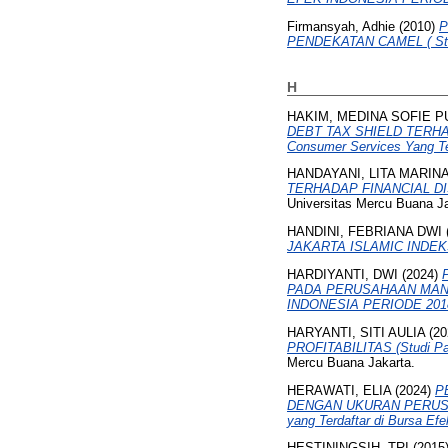
Firmansyah, Adhie
(2010)
P
PENDEKATAN CAMEL ( Studi
H
HAKIM, MEDINA SOFIE P
DEBT TAX SHIELD TERHADA
Consumer Services Yang Ter
HANDAYANI, LITA MARIN
TERHADAP FINANCIAL DISTRE
Universitas Mercu Buana Ja
HANDINI, FEBRIANA DWI
JAKARTA ISLAMIC INDEK
HARDIYANTI, DWI
(2024)
PADA PERUSAHAAN MAN
INDONESIA PERIODE 2018
HARYANTI, SITI AULIA
(20
PROFITABILITAS (Studi Pada
Mercu Buana Jakarta.
HERAWATI, ELIA
(2024)
P
DENGAN UKURAN PERUSAHA
yang Terdaftar di Bursa Ef
HESTININGSIH, TRI
(2015