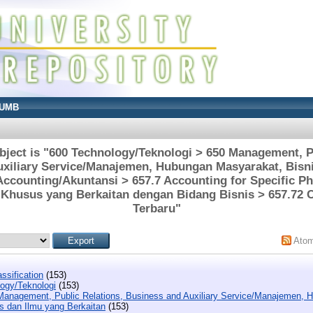
UMB
ject is "600 Technology/Teknologi > 650 Management, P
xiliary Service/Manajemen, Hubungan Masyarakat, Bisn
Accounting/Akuntansi > 657.7 Accounting for Specific P
 Khusus yang Berkaitan dengan Bidang Bisnis > 657.72 
Terbaru"
Ato
ssification
(153)
ogy/Teknologi
(153)
Management, Public Relations, Business and Auxiliary Service/Manajemen, 
is dan Ilmu yang Berkaitan
(153)