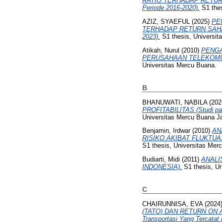
RATIO TERHADAP RETURN ON
Periode 2016-2020).
S1 thes
AZIZ, SYAEFUL
(2025)
PE
TERHADAP RETURN SAHAM 
2023).
S1 thesis, Universit
Atikah, Nurul
(2010)
PENGA
PERUSAHAAN TELEKOMUN
Universitas Mercu Buana.
B
BHANUWATI, NABILA
(202
PROFITABILITAS (Studi pad
Universitas Mercu Buana Ja
Benjamin, Irdwar
(2010)
AN
RISIKO AKIBAT FLUKTU
S1 thesis, Universitas Mer
Budiarti, Midi
(2011)
ANALI
INDONESIA).
S1 thesis, Un
C
CHAIRUNNISA, EVA
(2024
(TATO) DAN RETURN ON A
Transportasi Yang Tercatat