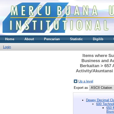
Home
About
Pencarian
Statistic
Digilib
Login
Items where Sub
Business and Au
Berkaitan > 657 
Activity/Akuntansi
Up a level
Export as
Dewey Decimal Cla
600 Technol
650 
Bisn