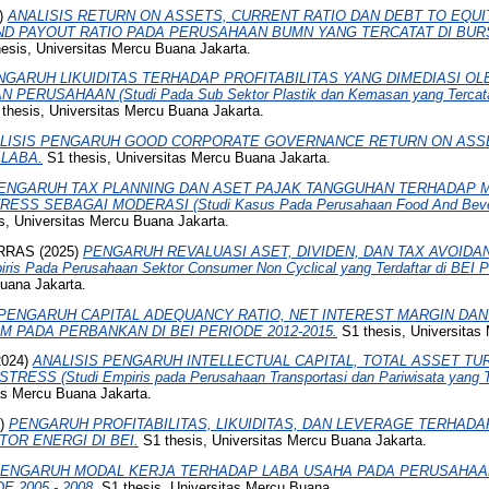
)
ANALISIS RETURN ON ASSETS, CURRENT RATIO DAN DEBT TO EQUI
D PAYOUT RATIO PADA PERUSAHAAN BUMN YANG TERCATAT DI BUR
esis, Universitas Mercu Buana Jakarta.
NGARUH LIKUIDITAS TERHADAP PROFITABILITAS YANG DIMEDIASI O
ERUSAHAAN (Studi Pada Sub Sektor Plastik dan Kemasan yang Tercatat 
thesis, Universitas Mercu Buana Jakarta.
LISIS PENGARUH GOOD CORPORATE GOVERNANCE RETURN ON ASS
LABA.
S1 thesis, Universitas Mercu Buana Jakarta.
ENGARUH TAX PLANNING DAN ASET PAJAK TANGGUHAN TERHADAP 
SS SEBAGAI MODERASI (Studi Kasus Pada Perusahaan Food And Beverag
s, Universitas Mercu Buana Jakarta.
RRAS
(2025)
PENGARUH REVALUASI ASET, DIVIDEN, DAN TAX AVOIDA
s Pada Perusahaan Sektor Consumer Non Cyclical yang Terdaftar di BEI Pe
Buana Jakarta.
PENGARUH CAPITAL ADEQUANCY RATIO, NET INTEREST MARGIN DA
 PADA PERBANKAN DI BEI PERIODE 2012-2015.
S1 thesis, Universitas
2024)
ANALISIS PENGARUH INTELLECTUAL CAPITAL, TOTAL ASSET T
SS (Studi Empiris pada Perusahaan Transportasi dan Pariwisata yang Te
as Mercu Buana Jakarta.
5)
PENGARUH PROFITABILITAS, LIKUIDITAS, DAN LEVERAGE TERHADA
OR ENERGI DI BEI.
S1 thesis, Universitas Mercu Buana Jakarta.
ENGARUH MODAL KERJA TERHADAP LABA USAHA PADA PERUSAHAAN
 2005 - 2008.
S1 thesis, Universitas Mercu Buana.