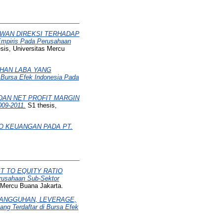
EWAN DIREKSI TERHADAP
iris Pada Perusahaan
sis, Universitas Mercu
HAN LABA YANG
ursa Efek Indonesia Pada
DAN NET PROFIT MARGIN
9-2011.
S1 thesis,
O KEUANGAN PADA PT.
T TO EQUITY RATIO
sahaan Sub-Sektor
 Mercu Buana Jakarta.
TANGGUHAN, LEVERAGE,
 Terdaftar di Bursa Efek