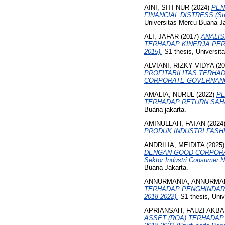
AINI, SITI NUR
(2024)
PEN
FINANCIAL DISTRESS (Studi
Universitas Mercu Buana Ja
ALI, JAFAR
(2017)
ANALIS
TERHADAP KINERJA PERUSAH
2015).
S1 thesis, Universit
ALVIANI, RIZKY VIDYA
(20
PROFITABILITAS TERHA
CORPORATE GOVERNANCE
AMALIA, NURUL
(2022)
PE
TERHADAP RETURN SAHAM (S
Buana jakarta.
AMINULLAH, FATAN
(2024
PRODUK INDUSTRI FAS
ANDRILIA, MEIDITA
(2025
DENGAN GOOD CORPORATE
Sektor Industri Consumer N
Buana Jakarta.
ANNURMANIA, ANNURMA
TERHADAP PENGHINDARAN P
2018-2022).
S1 thesis, Univ
APRIANSAH, FAUZI AKB
ASSET (ROA) TERHADAP