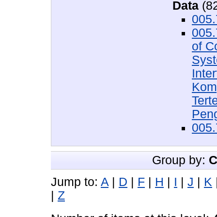
Data
(8
005
005.
of C
Syst
Inte
Komp
Tert
Peng
005.
Group by:
C
Jump to:
A
|
D
|
F
|
H
|
I
|
J
|
K
|
Z