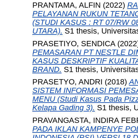
PRANTAMA, ALFIN
(2022)
RA
PELAYANAN RUKUN TETAN
(STUDI KASUS : RT 07/RW
UTARA).
S1 thesis, Universit
PRASETIYO, SENDICA
(2022
PEMASARAN PT NESTLE DIMA
KASUS DESKRIPTIF KUALIT
BRAND.
S1 thesis, Universita
PRASETYO, ANDRI
(2018)
A
SISTEM INFORMASI PEMES
MENU (Studi Kasus Pada Pizz
Kelapa Gading 3).
S1 thesis, 
PRAVANGASTA, INDIRA FEBR
PADA IKLAN KAMPENYE POL
INDONESIA (PSI) VERSI 18