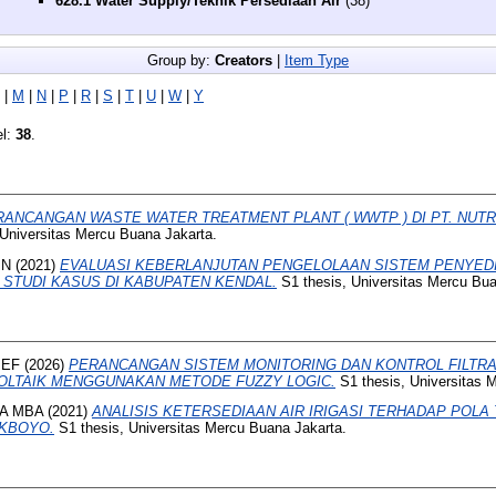
628.1 Water Supply/Teknik Persediaan Air
(38)
Group by:
Creators
|
Item Type
|
M
|
N
|
P
|
R
|
S
|
T
|
U
|
W
|
Y
el:
38
.
RANCANGAN WASTE WATER TREATMENT PLANT ( WWTP ) DI PT. NUTR
Universitas Mercu Buana Jakarta.
IN
(2021)
EVALUASI KEBERLANJUTAN PENGELOLAAN SISTEM PENYEDI
STUDI KASUS DI KABUPATEN KENDAL.
S1 thesis, Universitas Mercu Bua
IEF
(2026)
PERANCANGAN SISTEM MONITORING DAN KONTROL FILTRAS
OLTAIK MENGGUNAKAN METODE FUZZY LOGIC.
S1 thesis, Universitas 
DA MBA
(2021)
ANALISIS KETERSEDIAAN AIR IRIGASI TERHADAP POLA
AKBOYO.
S1 thesis, Universitas Mercu Buana Jakarta.