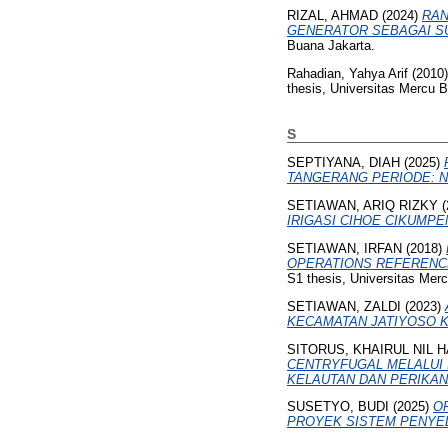
RIZAL, AHMAD
(2024)
RAN
GENERATOR SEBAGAI S
Buana Jakarta.
Rahadian, Yahya Arif
(2010
thesis, Universitas Mercu 
S
SEPTIYANA, DIAH
(2025)
TANGERANG PERIODE: N
SETIAWAN, ARIQ RIZKY
(
IRIGASI CIHOE CIKUMP
SETIAWAN, IRFAN
(2018)
OPERATIONS REFERENCE (
S1 thesis, Universitas Mer
SETIAWAN, ZALDI
(2023)
KECAMATAN JATIYOSO 
SITORUS, KHAIRUL NIL 
CENTRYFUGAL MELALUI 
KELAUTAN DAN PERIKAN
SUSETYO, BUDI
(2025)
O
PROYEK SISTEM PENYED