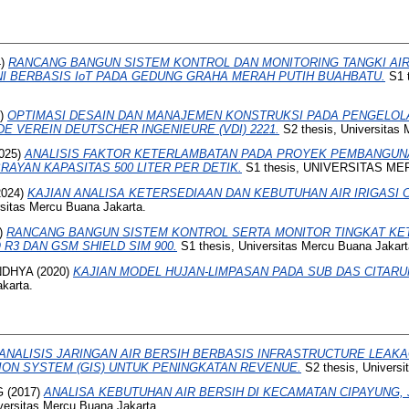
4)
RANCANG BANGUN SISTEM KONTROL DAN MONITORING TANGKI A
 BERBASIS IoT PADA GEDUNG GRAHA MERAH PUTIH BUAHBATU.
S1 t
5)
OPTIMASI DESAIN DAN MANAJEMEN KONSTRUKSI PADA PENGELOL
 VEREIN DEUTSCHER INGENIEURE (VDI) 2221.
S2 thesis, Universitas 
025)
ANALISIS FAKTOR KETERLAMBATAN PADA PROYEK PEMBANGUNA
BRAYAN KAPASITAS 500 LITER PER DETIK.
S1 thesis, UNIVERSITAS ME
2024)
KAJIAN ANALISA KETERSEDIAAN DAN KEBUTUHAN AIR IRIGASI 
rsitas Mercu Buana Jakarta.
)
RANCANG BANGUN SISTEM KONTROL SERTA MONITOR TINGKAT KET
R3 DAN GSM SHIELD SIM 900.
S1 thesis, Universitas Mercu Buana Jakart
NDHYA
(2020)
KAJIAN MODEL HUJAN-LIMPASAN PADA SUB DAS CITARU
karta.
ANALISIS JARINGAN AIR BERSIH BERBASIS INFRASTRUCTURE LEAKAGE
ON SYSTEM (GIS) UNTUK PENINGKATAN REVENUE.
S2 thesis, Universi
G
(2017)
ANALISA KEBUTUHAN AIR BERSIH DI KECAMATAN CIPAYUNG,
versitas Mercu Buana Jakarta.