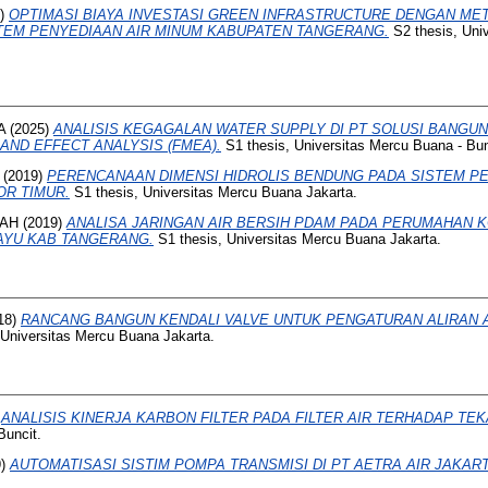
5)
OPTIMASI BIAYA INVESTASI GREEN INFRASTRUCTURE DENGAN ME
TEM PENYEDIAAN AIR MINUM KABUPATEN TANGERANG.
S2 thesis, Uni
A
(2025)
ANALISIS KEGAGALAN WATER SUPPLY DI PT SOLUSI BANGU
AND EFFECT ANALYSIS (FMEA).
S1 thesis, Universitas Mercu Buana - Bun
(2019)
PERENCANAAN DIMENSI HIDROLIS BENDUNG PADA SISTEM PE
R TIMUR.
S1 thesis, Universitas Mercu Buana Jakarta.
YAH
(2019)
ANALISA JARINGAN AIR BERSIH PDAM PADA PERUMAHAN 
YU KAB TANGERANG.
S1 thesis, Universitas Mercu Buana Jakarta.
18)
RANCANG BANGUN KENDALI VALVE UNTUK PENGATURAN ALIRAN 
 Universitas Mercu Buana Jakarta.
)
ANALISIS KINERJA KARBON FILTER PADA FILTER AIR TERHADAP TE
Buncit.
9)
AUTOMATISASI SISTIM POMPA TRANSMISI DI PT AETRA AIR JAKART