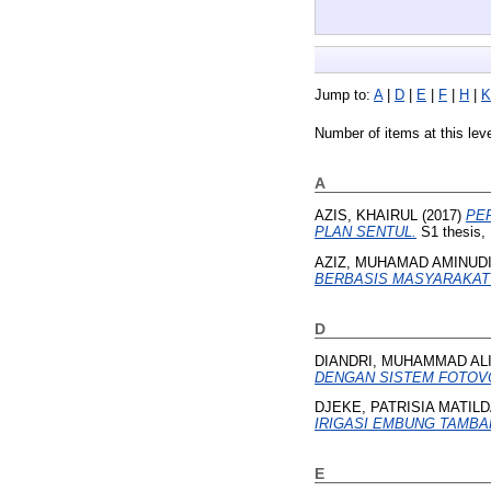
Jump to:
A
|
D
|
E
|
F
|
H
|
K
Number of items at this lev
A
AZIS, KHAIRUL
(2017)
PE
PLAN SENTUL.
S1 thesis, 
AZIZ, MUHAMAD AMINUD
BERBASIS MASYARAKAT 
D
DIANDRI, MUHAMMAD AL
DENGAN SISTEM FOTOV
DJEKE, PATRISIA MATIL
IRIGASI EMBUNG TAMB
E