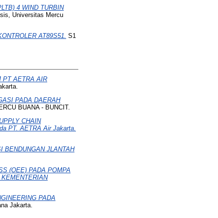
LTB) 4 WIND TURBIN
sis, Universitas Mercu
KONTROLER AT89S51.
S1
 PT AETRA AIR
akarta.
IGASI PADA DAERAH
MERCU BUANA - BUNCIT.
UPPLY CHAIN
PT. AETRA Air Jakarta.
SI BENDUNGAN JLANTAH
SS (OEE) PADA POMPA
G KEMENTERIAN
NGINEERING PADA
na Jakarta.