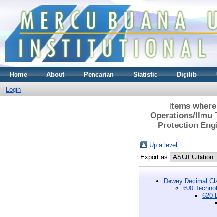
Home
About
Pencarian
Statistic
Digilib
Login
Items where
Operations/Ilmu 
Protection Eng
Up a level
Export as
Dewey Decimal Cla
600 Technol
620 