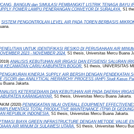
CANG, BANGUN dan SIMULASI PEMBANGKIT LISTRIK TENAGA BAYU (P
UPPLY POWER LAMPU PENERANGAN CONVEYOR DI SURALAYA.
S1 the
)
SISTEM PENGONTROLAN LEVEL AIR PADA TOREN BERBASIS MIKRO
Buana.
PENELITIAN UNTUK IDENTIFIKASI RESIKO DI PERUSAHAAN AIR MINUM
OVEMBER 2023 - NOVEMBER 2024.
S1 thesis, Universitas Mercu Buana J
2019)
ANALISIS KEBUTUHAN AIR IRIGASI DAN EFISIENSI SALURAN IR
ENI KECAMATAN CARIU KABUPATEN BOGOR.
S1 thesis, UNIVERSITAS 
PENGUKURAN KINERJA SUPPLY AIR BERSIH DENGAN PENDEKATAN S
SCOR) dan ANALYTICAL HIERARCHY PROCESS (AHP) Studi Kasus Pada 
cu Buana Jakarta.
ANALISIS KETERSEDIAAN DAN KEBUTUHAN AIR PADA DAERAH IRIGA
KABUPATEN KARANGANYAR.
S1 thesis, Universitas Mercu Buana Jakarta.
HAKIM
(2020)
PENINGKATAN NILAI OVERALL EQUIPMENT EFFECTIVENE
IMPLEMENTASI TOTAL PRODUCTIVE MAINTENANCE (TPM) DI GEDUN
AN REPUBLIK INDONESIA.
S1 thesis, Universitas Mercu Buana Jakarta.
PTIMASI BIAYA GREEN INFRASTRUCTURE DENGAN METODE VALUE E
IAAN AIR MINUM DI SULAWESI UTARA.
S1 thesis, Universitas Mercu Bua