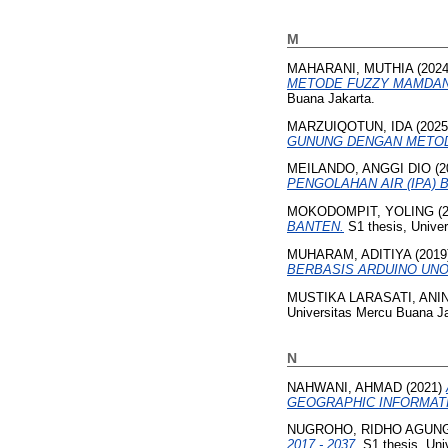
M
MAHARANI, MUTHIA
(202
METODE FUZZY MAMDANI
Buana Jakarta.
MARZUIQOTUN, IDA
(202
GUNUNG DENGAN METODE
MEILANDO, ANGGI DIO
(2
PENGOLAHAN AIR (IPA) 
MOKODOMPIT, YOLING
(
BANTEN.
S1 thesis, Unive
MUHARAM, ADITIYA
(2019
BERBASIS ARDUINO UNO 
MUSTIKA LARASATI, ANI
Universitas Mercu Buana Ja
N
NAHWANI, AHMAD
(2021)
GEOGRAPHIC INFORMATI
NUGROHO, RIDHO AGUN
2017 - 2037.
S1 thesis, Uni