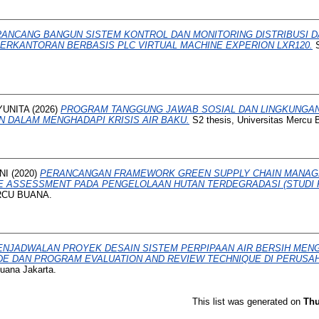
RANCANG BANGUN SISTEM KONTROL DAN MONITORING DISTRIBUSI D
ERKANTORAN BERBASIS PLC VIRTUAL MACHINE EXPERION LXR120.
S
YUNITA
(2026)
PROGRAM TANGGUNG JAWAB SOSIAL DAN LINGKUNGAN
 DALAM MENGHADAPI KRISIS AIR BAKU.
S2 thesis, Universitas Mercu 
NI
(2020)
PERANCANGAN FRAMEWORK GREEN SUPPLY CHAIN MANA
E ASSESSMENT PADA PENGELOLAAN HUTAN TERDEGRADASI (STUDI K
RCU BUANA.
ENJADWALAN PROYEK DESAIN SISTEM PERPIPAAN AIR BERSIH ME
DE DAN PROGRAM EVALUATION AND REVIEW TECHNIQUE DI PERUSA
Buana Jakarta.
This list was generated on
Thu