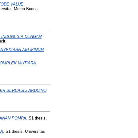
TODE VALUE
versitas Mercu Buana
N INDONESIA DENGAN
cit.
NYEDIAAN AIR MINUM
KOMPLEK MUTIARA
AIR BERBASIS ARDUINO
KANAN POMPA.
S1 thesis,
A.
S1 thesis, Universitas