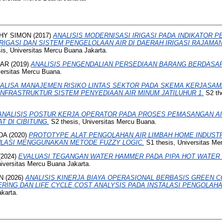
PHY SIMON
(2017)
ANALISIS MODERNISASI IRIGASI PADA INDIKATOR P
RIGASI DAN SISTEM PENGELOLAAN AIR DI DAERAH IRIGASI RAJAM
is, Universitas Mercu Buana Jakarta.
BAR
(2019)
ANALISIS PENGENDALIAN PERSEDIAAN BARANG BERDASA
versitas Mercu Buana.
ALISA MANAJEMEN RISIKO LINTAS SEKTOR PADA SKEMA KERJASAM
NFRASTRUKTUR SISTEM PENYEDIAAN AIR MINUM JATILUHUR 1.
S2 the
ANALISIS POSTUR KERJA OPERATOR PADA PROSES PEMASANGAN AI
 DI CIBITUNG.
S2 thesis, Universitas Mercu Buana.
DA
(2020)
PROTOTYPE ALAT PENGOLAHAN AIR LIMBAH HOME INDUS
LASI MENGGUNAKAN METODE FUZZY LOGIC.
S1 thesis, Universitas Me
(2024)
EVALUASI TEGANGAN WATER HAMMER PADA PIPA HOT WATER
iversitas Mercu Buana Jakarta.
N
(2026)
ANALISIS KINERJA BIAYA OPERASIONAL BERBASIS GREEN 
RING DAN LIFE CYCLE COST ANALYSIS PADA INSTALASI PENGOLAHA
karta.