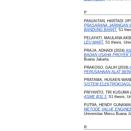
P
PANJAITAN, HARTADI JI
PRASARANA JARINGAN I
BANDUNG BARAT.
S1 thes
PELAYATI, MAULANA AK
LEU MART.
S1 thesis, Uni
PRAJA, ADHADI
(2024)
AN
BADAN USAHA PROYEK I
Buana Jakarta.
PRAKOSO, GALIH
(2019)
PERUSAHAAN ALAT BERAT
PRATAMA, HUSAEN WAN
SISTEM ELEKTROKOAGU
PRIYANTO, TRI KUSUMA
ASME B31.3.
S1 thesis, Un
PUTRA, HENDY GUNAWA
METODE VALUE ENGINEE
Universitas Mercu Buana Ja
R