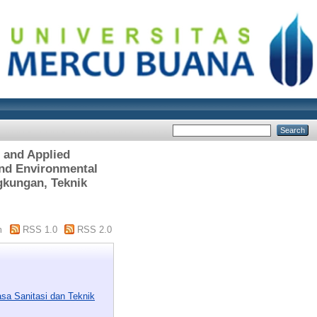
 and Applied
and Environmental
gkungan, Teknik
"
m
RSS 1.0
RSS 2.0
asa Sanitasi dan Teknik