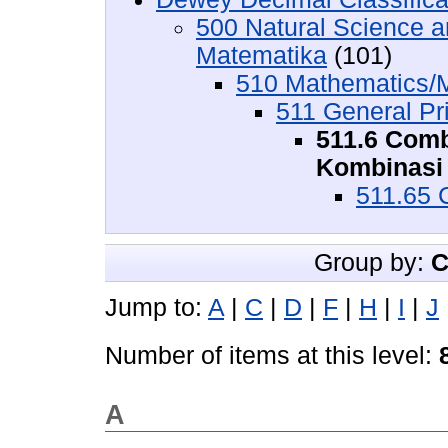
500 Natural Science 
Matematika
(101)
510 Mathematics/
511 General Pr
511.6 Comb
Kombinasi
511.65 
Group by:
C
Jump to:
A
|
C
|
D
|
F
|
H
|
I
|
J
Number of items at this level:
A