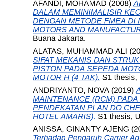
AFANDI, MOHAMAD
(2008)
A
DALAM MEMINIMALISIR K
DENGAN METODE FMEA DI P
MOTORS AND MANUFACTUR
Buana Jakarta.
ALATAS, MUHAMMAD ALI
(2
SIFAT MEKANIS DAN STRU
PISTON PADA SEPEDA MOTO
MOTOR H (4 TAK).
S1 thesis,
ANDRIYANTO, NOVA
(2019)
MAINTENANCE (RCM) PADA
PENDEKATAN PLAN DO CHECK
HOTEL AMARIS).
S1 thesis, U
ANISSA, GINANTY AJENG
(2
Terhadap Pengaruh Carrier Ag