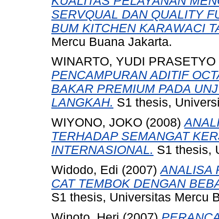
KUALITAS PELAYANAN ME
SERVQUAL DAN QUALITY F
BUM KITCHEN KARAWACI 
Mercu Buana Jakarta.
WINARTO, YUDI PRASETYO
PENCAMPURAN ADITIF OC
BAKAR PREMIUM PADA UNJ
LANGKAH.
S1 thesis, Univers
WIYONO, JOKO
(2008)
ANAL
TERHADAP SEMANGAT KERJ
INTERNASIONAL.
S1 thesis, 
Widodo, Edi
(2007)
ANALISA
CAT TEMBOK DENGAN BEBA
S1 thesis, Universitas Mercu 
Winoto, Heri
(2007)
PERANCA