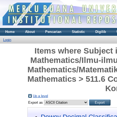
Home
About
Pencarian
Statistic
Digilib
Login
Items where Subject 
Mathematics/Ilmu-ilm
Mathematics/Matematika
Mathematics > 511.6 Co
Ko
Up a level
Export as
Dewey Decimal Classifica