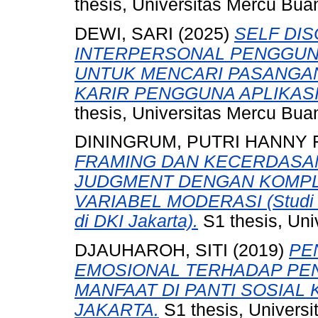
thesis, Universitas Mercu Bua
DEWI, SARI
(2025)
SELF DI
INTERPERSONAL PENGGUNA
UNTUK MENCARI PASANGAN
KARIR PENGGUNA APLIKASI 
thesis, Universitas Mercu Bua
DININGRUM, PUTRI HANNY
FRAMING DAN KECERDASA
JUDGMENT DENGAN KOMPL
VARIABEL MODERASI (Studi Em
di DKI Jakarta).
S1 thesis, Uni
DJAUHAROH, SITI
(2019)
PE
EMOSIONAL TERHADAP PEN
MANFAAT DI PANTI SOSIAL
JAKARTA.
S1 thesis, Universi