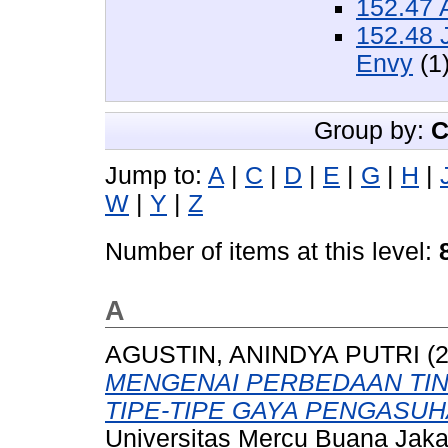
152.47 
152.48 
Envy
(1
Group by:
C
Jump to:
A
|
C
|
D
|
E
|
G
|
H
|
W
|
Y
|
Z
Number of items at this level:
A
AGUSTIN, ANINDYA PUTRI
(
MENGENAI PERBEDAAN TIN
TIPE-TIPE GAYA PENGASUH
Universitas Mercu Buana Jaka