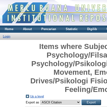
Home
About
Pencarian
Statistic
Digilib
Login
Items where Subjec
Psychology/Filsa
Psychology/Psikologi
Movement, Emo
Drives/Psikologi Fisi
Feeling/Em
Up a level
Export as