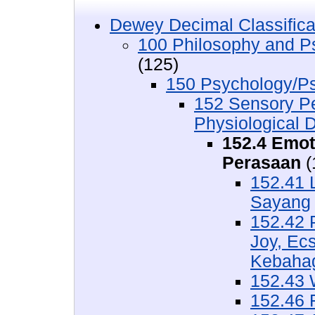
Dewey Decimal Classifica
100 Philosophy and Ps
(125)
150 Psychology/Ps
152 Sensory P
Physiological D
152.4 Emot
Perasaan
(
152.41 
Sayang
152.42 
Joy, Ec
Kebahag
152.43 
152.46 