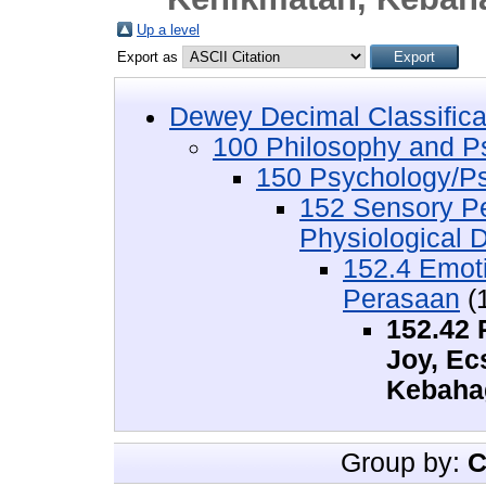
Up a level
Export as
Dewey Decimal Classifica
100 Philosophy and Ps
150 Psychology/Ps
152 Sensory P
Physiological D
152.4 Emot
Perasaan
(
152.42 
Joy, Ec
Kebahag
Group by:
C