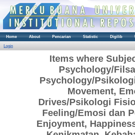
Home
About
Pencarian
Statistic
Digilib
Login
Items where Subjec
Psychology/Filsa
Psychology/Psikologi
Movement, Emo
Drives/Psikologi Fisi
Feeling/Emosi dan P
Enjoyment, Happiness
Kenikmatan, Kebaha