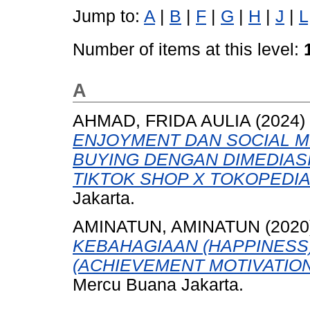
Jump to:
A
|
B
|
F
|
G
|
H
|
J
|
L
Number of items at this level:
A
AHMAD, FRIDA AULIA
(2024)
ENJOYMENT DAN SOCIAL M
BUYING DENGAN DIMEDIAS
TIKTOK SHOP X TOKOPEDIA
Jakarta.
AMINATUN, AMINATUN
(2020
KEBAHAGIAAN (HAPPINESS)
(ACHIEVEMENT MOTIVATION)
Mercu Buana Jakarta.