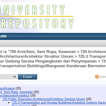
UMB
 is "700 Arts/Seni, Seni Rupa, Kesenian > 720 Architect
 Architecture/Arsitektur Struktur Umum > 725.3 Transpor
ktur Gedung Sarana Pengangkutan dan Penyimpanan > 725
Transportation Buildings/Bangunan Kendaraan Bermotor
Ato
ssification
(20)
ni, Seni Rupa, Kesenian
(20)
rchitecture/Arsitektur
(20)
725 Public Structures Architecture/Arsitektur Struktur Umum
(20)
725.3 Transportation and Storage Buildings/Arsitektur Gedung Sar