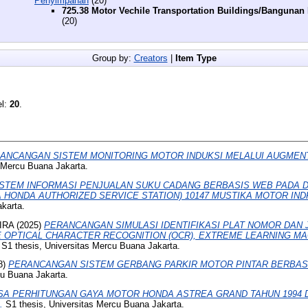
Penyimpanan
(20)
725.38 Motor Vechile Transportation Buildings/Banguna
(20)
Group by:
Creators
|
Item Type
el:
20
.
ANCANGAN SISTEM MONITORING MOTOR INDUKSI MELALUI AUGMEN
 Mercu Buana Jakarta.
ISTEM INFORMASI PENJUALAN SUKU CADANG BERBASIS WEB PADA D
 HONDA AUTHORIZED SERVICE STATION) 10147 MUSTIKA MOTOR IN
karta.
IRA
(2025)
PERANCANGAN SIMULASI IDENTIFIKASI PLAT NOMOR DAN
PTICAL CHARACTER RECOGNITION (OCR), EXTREME LEARNING MAC
S1 thesis, Universitas Mercu Buana Jakarta.
8)
PERANCANGAN SISTEM GERBANG PARKIR MOTOR PINTAR BERBASIS IOT
cu Buana Jakarta.
SA PERHITUNGAN GAYA MOTOR HONDA ASTREA GRAND TAHUN 1994 
.
S1 thesis, Universitas Mercu Buana Jakarta.