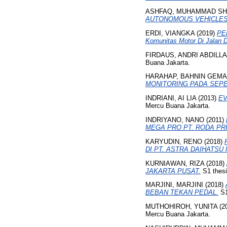
ASHFAQ, MUHAMMAD SH
AUTONOMOUS VEHICLES
ERDI, VIANGKA
(2019)
PE
Komunitas Motor Di Jalan 
FIRDAUS, ANDRI ABDILL
Buana Jakarta.
HARAHAP, BAHNIN GEM
MONITORING PADA SEPE
INDRIANI, AI LIA
(2013)
EV
Mercu Buana Jakarta.
INDRIYANO, NANO
(2011)
MEGA PRO PT. RODA PR
KARYUDIN, RENO
(2018)
DI PT. ASTRA DAIHATSU
KURNIAWAN, RIZA
(2018)
JAKARTA PUSAT.
S1 thesi
MARJINI, MARJINI
(2018)
BEBAN TEKAN PEDAL.
S1
MUTHOHIROH, YUNITA
(2
Mercu Buana Jakarta.