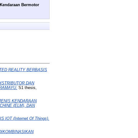
n Kendaraan Bermotor
TED REALITY BERBASIS
ISTRIBUTOR DAN
DRAMAYU.
S1 thesis,
 JENIS KENDARAAN
HINE (ELM), DAN
 (Internet Of Things).
DIKOMBINASIKAN