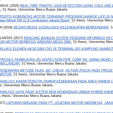
ARJIL
(2025)
REAL-TIME TRAFFIC SIGN DETECTION USING YOLO AND
.
S1 thesis, Universitas Mercu Buana Jakarta.
RSEPSI KOMUNITAS MOTOR TERHADAP PROGRAM GARAGE LIFE DI NET
Daan Mogot KM 12,8 Cengkareng Jakarta Barat).
S1 thesis, Universitas Merc
AH
(2018)
DESAIN MEDIA SOSIALISASI KELENGKAPAN BERKENDARA.
S1
ALANTAS
(2017)
RANCANG BANGUN SISTEM PENGIRIM INFORMASI KE
DA MOTOR BERBASIS ARDUINO MEGA 2560.
S1 thesis, Universitas Mer
ALUASI ELEMEN AKSESIBILITAS DI TERMINAL BIS KAMPUNG RAMBUT
PROSES PEMBUATAN JIG INSPECTION PIPE COMP R/L SWING MONO
IMA LANCAR.
S1 thesis, Universitas Mercu Buana Jakarta.
PENERAPAN METODE PLAN, DO, CHECK, ACTION (PDCA) PADA PROS
 MOTOR.
S1 thesis, Universitas Mercu Buana Jakarta.
ANALISIS KARAKTERISTIK PARKIR KENDARAAN PADA AREA PARKIR 
s, Universitas Mercu Buana Jakarta.
ANALISIS GAYA PADA SISTEM REM KENDARAAN URBAN HYBRID KMHE
 thesis, Universitas Mercu Buana Jakarta.
017)
LAPORAN MAGANG PADA PT. LEGENDA MOTOR INDONESIA, JAKA