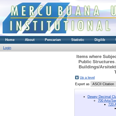
Home
About
Pencarian
Statistic
Digilib
Login
Items where Subject
Public Structures
Buildings/Arsite
Up a level
Export as
Dewey Decimal Cla
700 Arts/Se
720 A