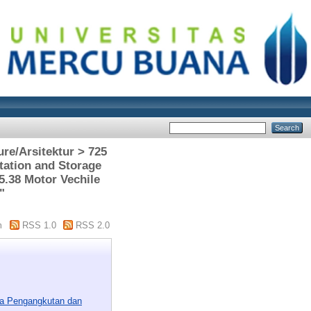
ure/Arsitektur > 725
tation and Storage
.38 Motor Vechile
"
m
RSS 1.0
RSS 2.0
ana Pengangkutan dan