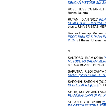
DENGAN METODE SIX SI
ROSE, JESSICA JANNET
Buana Jakarta.
RUTAMI, DIAN
(2018)
PEN
KOMPETENSI DAN PROD
thesis, UNIVERISTAS ME
Razzak Harahap, Muhamm
PROFITABILITAS PADA I
2015.
S1 thesis, Universita
S
SANTOSO, IMAM
(2019)
P
METODE 5S DALAM MENI
MERCU BUANA - BUNCIT.
SAPUTRA, RIZQI CAHYA
(
DMAIC (Studi Kasus DI P
SARONIH, SARONIH
(201
DEPLOYMENT (QFD).
S1 t
SETIA, NUR AHMAD FADJ
PLANNING (DRP) DI PT. R
SOPANDI, YOGI
(2018)
PE
INNOTECH SYSTEM WOR