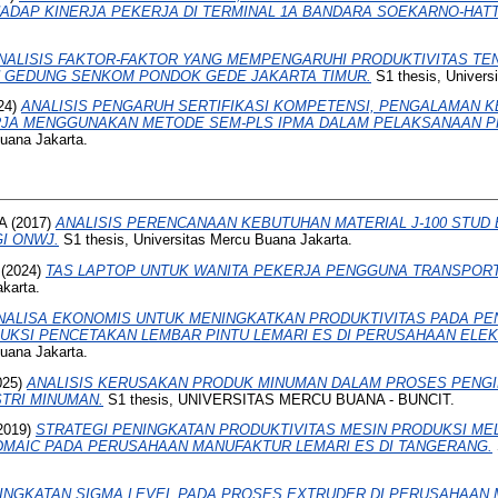
HADAP KINERJA PEKERJA DI TERMINAL 1A BANDARA SOEKARNO-HATT
NALISIS FAKTOR-FAKTOR YANG MEMPENGARUHI PRODUKTIVITAS TE
GEDUNG SENKOM PONDOK GEDE JAKARTA TIMUR.
S1 thesis, Univers
24)
ANALISIS PENGARUH SERTIFIKASI KOMPETENSI, PENGALAMAN K
RJA MENGGUNAKAN METODE SEM-PLS IPMA DALAM PELAKSANAAN P
Buana Jakarta.
A
(2017)
ANALISIS PERENCANAAN KEBUTUHAN MATERIAL J-100 STUD B
I ONWJ.
S1 thesis, Universitas Mercu Buana Jakarta.
(2024)
TAS LAPTOP UNTUK WANITA PEKERJA PENGGUNA TRANSPORT
karta.
NALISA EKONOMIS UNTUK MENINGKATKAN PRODUKTIVITAS PADA P
KSI PENCETAKAN LEMBAR PINTU LEMARI ES DI PERUSAHAAN ELE
Buana Jakarta.
025)
ANALISIS KERUSAKAN PRODUK MINUMAN DALAM PROSES PENG
STRI MINUMAN.
S1 thesis, UNIVERSITAS MERCU BUANA - BUNCIT.
2019)
STRATEGI PENINGKATAN PRODUKTIVITAS MESIN PRODUKSI MEL
DMAIC PADA PERUSAHAAN MANUFAKTUR LEMARI ES DI TANGERANG.
INGKATAN SIGMA LEVEL PADA PROSES EXTRUDER DI PERUSAHAAN