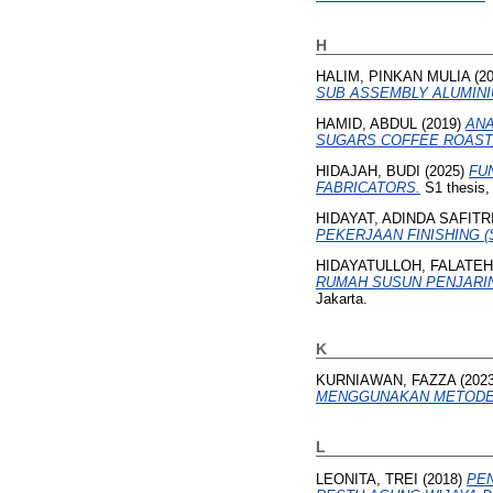
H
HALIM, PINKAN MULIA
(2
SUB ASSEMBLY ALUMINI
HAMID, ABDUL
(2019)
ANA
SUGARS COFFEE ROAST
HIDAJAH, BUDI
(2025)
FU
FABRICATORS.
S1 thesis,
HIDAYAT, ADINDA SAFITR
PEKERJAAN FINISHING (Stu
HIDAYATULLOH, FALATE
RUMAH SUSUN PENJARINGAN 
Jakarta.
K
KURNIAWAN, FAZZA
(202
MENGGUNAKAN METODE 
L
LEONITA, TREI
(2018)
PE