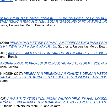
ONESIA.
S1 thesis, UNIVERSITAS MERCU BUANA - BUNCIT.
NERAPAN METODE DMAIC PADA KESELAMATAN DAN KESEHATAN KER
PEMBANGUNAN RUMAH TANGKI SOLAR (GASOLINE) DI PT. NATURAL I
hesis, Universitas Mercu Buana Jakarta.
(2019)
PENERAPAN METODE PERAMALAN (FORECASTING) PADA PER
DI PT. INDAH KIAT PULP & PAPER Tbk.
S1 thesis, Universitas Mercu Buana
2018)
ANALISIS FAKTOR- FAKTOR YANG MEMPENGARUHI YIELD OBLIG
ana - Buncit.
LAPORAN PRAKTIK PROFESI DI KONSULTAN ARSITEKTUR PT. YODYA 
Buana Jakarta.
ANINGSIH
(2017)
PENERAPAN PENENDALIAN KUALITAS DENGAN METOD
ALUASI REJECT PADA PROSES CUTTING DI PT NSSI INDUSTRY INDO
karta.
2025)
ANALISIS FAKTOR LINGKUNGAN, FAKTOR PENGUPAHAN, KOORD
JA YANG BERPENGARUH TERHADAP KINERJA WAKTU PENYELESAIAN 
2 thesis, Universitas Mercu Buana Jakarta.