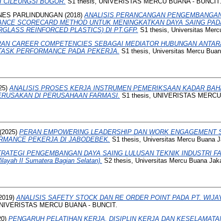
I CILEUNGSI BOGOR.
S1 thesis, UNIVERISTAS MERCU BUANA - BUNCIT
NES PARLINDUNGAN
(2018)
ANALISIS PERANCANGAN PENGEMBANGA
ANCE SCORECARD METHOD UNTUK MENINGKATKAN DAYA SAING PADA
GLASS REINFORCED PLASTICS) DI PT.GFP.
S1 thesis, Universitas Merc
AN CAREER COMPETENCIES SEBAGAI MEDIATOR HUBUNGAN ANTAR
 TASK PERFORMANCE PADA PEKERJA.
S1 thesis, Universitas Mercu Buan
25)
ANALISIS PROSES KERJA INSTRUMEN PEMERIKSAAN KADAR BAH
RUSAKAN DI PERUSAHAAN FARMASI.
S1 thesis, UNIVERISTAS MERCU
(2025)
PERAN EMPOWERING LEADERSHIP DAN WORK ENGAGEMENT 
RMANCE PEKERJA DI JABODEBEK.
S1 thesis, Universitas Mercu Buana J
TRATEGI PENGEMBANGAN DAYA SAING LULUSAN TEKNIK INDUSTRI FAK
layah II Sumatera Bagian Selatan).
S2 thesis, Universitas Mercu Buana Jaka
2019)
ANALISIS SAFETY STOCK DAN RE ORDER POINT PADA PT. WIJA
 UNIVERISTAS MERCU BUANA - BUNCIT.
20)
PENGARUH PELATIHAN KERJA, DISIPLIN KERJA DAN KESELAMAT