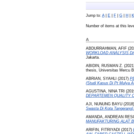
Jump to:
A
|
E
|
F
|
G
|
H
|
Number of items at this lev
A
ABDURRAHMAN, AFIF
(20
WORKLOAD ANALYSIS DA
Jakarta.
ABIDIN, RUSMAN Z.
(2021
thesis, Universitas Mercu 
ABRIAN, SYAHLI
(2017)
P
(Studi Kasus Di Pt Mulya A
AGUSTINA, NINA TRI
(201
DEPARTEMEN QUALITY C
AJI, NUNUNG BAYU
(2018
Swasta Di Kota Tangerang)
AMANDA, ANDREAN RES
MANUFAKTURING ALAT 
ARIFIN, FITRIYADI
(2017)