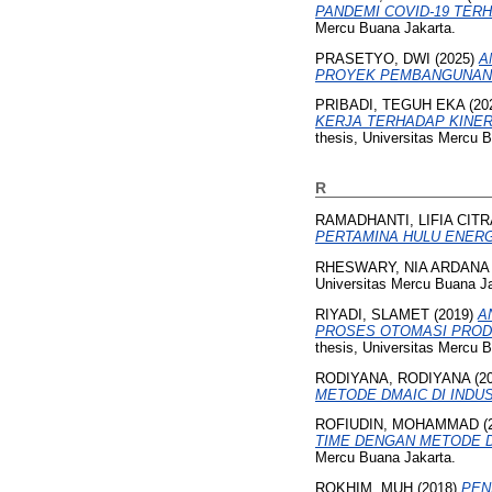
PANDEMI COVID-19 TER
Mercu Buana Jakarta.
PRASETYO, DWI
(2025)
A
PROYEK PEMBANGUNAN 
PRIBADI, TEGUH EKA
(20
KERJA TERHADAP KINE
thesis, Universitas Mercu 
R
RAMADHANTI, LIFIA CITR
PERTAMINA HULU ENERG
RHESWARY, NIA ARDANA
Universitas Mercu Buana Ja
RIYADI, SLAMET
(2019)
A
PROSES OTOMASI PRODU
thesis, Universitas Mercu 
RODIYANA, RODIYANA
(2
METODE DMAIC DI INDU
ROFIUDIN, MOHAMMAD
(
TIME DENGAN METODE 
Mercu Buana Jakarta.
ROKHIM, MUH
(2018)
PEN