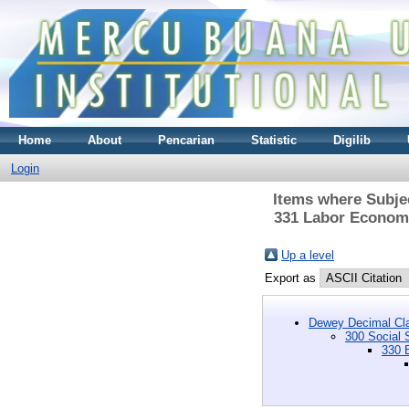
Home
About
Pencarian
Statistic
Digilib
Login
Items where Subjec
331 Labor Economi
Up a level
Export as
Dewey Decimal Cla
300 Social 
330 