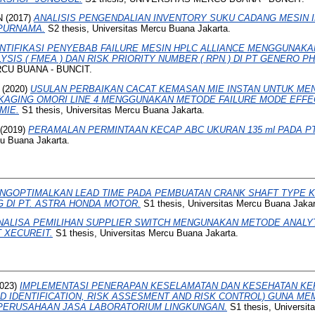
N
(2017)
ANALISIS PENGENDALIAN INVENTORY SUKU CADANG MESIN I
PURNAMA.
S2 thesis, Universitas Mercu Buana Jakarta.
DNTIFIKASI PENYEBAB FAILURE MESIN HPLC ALLIANCE MENGGUNAKA
SIS ( FMEA ) DAN RISK PRIORITY NUMBER ( RPN ) DI PT GENERO 
RCU BUANA - BUNCIT.
(2020)
USULAN PERBAIKAN CACAT KEMASAN MIE INSTAN UNTUK M
KAGING OMORI LINE 4 MENGGUNAKAN METODE FAILURE MODE EFFE
MIE.
S1 thesis, Universitas Mercu Buana Jakarta.
(2019)
PERAMALAN PERMINTAAN KECAP ABC UKURAN 135 ml PADA PT.
cu Buana Jakarta.
NGOPTIMALKAN LEAD TIME PADA PEMBUATAN CRANK SHAFT TYPE 
 DI PT. ASTRA HONDA MOTOR.
S1 thesis, Universitas Mercu Buana Jakar
NALISA PEMILIHAN SUPPLIER SWITCH MENGUNAKAN METODE ANALY
 XECUREIT.
S1 thesis, Universitas Mercu Buana Jakarta.
023)
IMPLEMENTASI PENERAPAN KESELAMATAN DAN KESEHATAN KER
D IDENTIFICATION, RISK ASSESMENT AND RISK CONTROL) GUNA MEM
 PERUSAHAAN JASA LABORATORIUM LINGKUNGAN.
S1 thesis, Universit