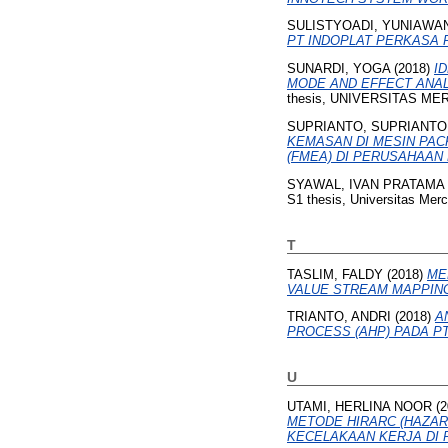
SULISTYOADI, YUNIAWA
PT INDOPLAT PERKASA 
SUNARDI, YOGA
(2018)
I
MODE AND EFFECT ANALY
thesis, UNIVERSITAS ME
SUPRIANTO, SUPRIANTO
KEMASAN DI MESIN PAC
(FMEA) DI PERUSAHAAN 
SYAWAL, IVAN PRATAMA
S1 thesis, Universitas Mer
T
TASLIM, FALDY
(2018)
ME
VALUE STREAM MAPPING
TRIANTO, ANDRI
(2018)
A
PROCESS (AHP) PADA PT
U
UTAMI, HERLINA NOOR
(2
METODE HIRARC (HAZAR
KECELAKAAN KERJA DI