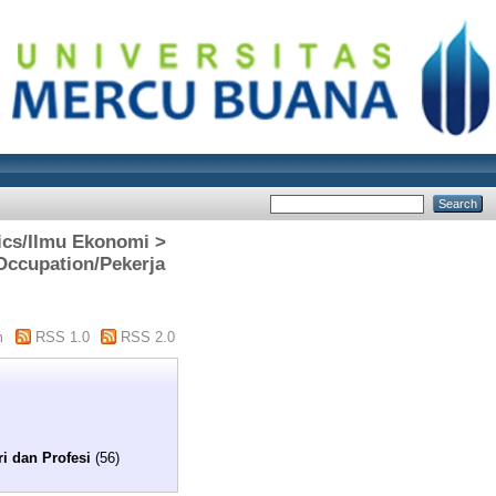
mics/Ilmu Ekonomi >
Occupation/Pekerja
m
RSS 1.0
RSS 2.0
i dan Profesi
(56)