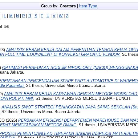
Group by:
Creators
|
Item Type
K
|
L
|
M
|
N
|
P
|
R
|
S
|
T
|
U
|
V
|
W
|
Z
el:
56
.
23)
ANALISIS BEBAN KERJA DALAM PENENTUAN TENAGA KERJA OP
N FULL TIME EQUIVALENT DI KONVEKSI GRADATIE VENDOR.
S1 thesi
)
OPTIMASI PERSEDIAAN SODIUM HIPOKLORIT (NAClO) MENGGUNAKA
Buana Jakarta.
ERENCANAAN PENGENDALIAN SPARE PART AUTOMOTIVE DI WAREH
dhi Paramita).
S1 thesis, Universitas Mercu Buana Jakarta.
9)
ANALISIS BEBAN KERJA KARYAWAN DENGAN METODE WORKLOAD 
ONTROL PT. MNI.
S1 thesis, UNIVERISTAS MERCU BUANA - BUNCIT.
)
ANALISIS SWOT STRATEGI PENINGKATAN DAYA SAING SEKOLAH (Stud
.
S2 thesis, Universitas Mercu Buana Jakarta.
CO
(2026)
PERBAIKAN EFISIENSI DEPARTEMEN WAREHOUSE DAN WA
BERAT MENGGUNAKAN METODE DMAIC.
S1 thesis, UNIVERISTAS MERC
PROSES PENENTUANLEAD TIMEPADA BAGIAN INSPEKSI MATERIALTIN