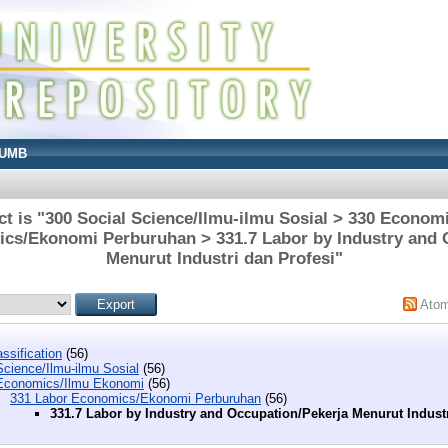
UMB
t is "300 Social Science/Ilmu-ilmu Sosial > 330 Econo
cs/Ekonomi Perburuhan > 331.7 Labor by Industry and 
Menurut Industri dan Profesi"
Ato
ssification
(56)
Science/Ilmu-ilmu Sosial
(56)
Economics/Ilmu Ekonomi
(56)
331 Labor Economics/Ekonomi Perburuhan
(56)
331.7 Labor by Industry and Occupation/Pekerja Menurut Industr