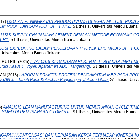
017)
USULAN PENINGKATAN PRODUKTIVITAS DENGAN METODE PDCA 
UM ROOF DAN SUNROOF DI PT XYZ.
S1 thesis, Universitas Mercu Buana 
LISIS SUPPLY CHAIN MANAGEMENT DENGAN METODE ECONOMIC ORD
ERY.
S1 thesis, Universitas Mercu Buana Jakarta.
NGSI EXPEDITING DALAM PENGERJAAN PROYEK EPC MIGAS DI PT 
 Universitas Mercu Buana Jakarta.
I PUTRIE
(2025)
EVALUASI KESADARAN PEKERJA TERHADAP IMPLEME
di Kasus : Proyek Apartemen ABC, Tangerang).
S1 thesis, Universitas Me
HAN
(2018)
LAPORAN PRAKTIK PROFESI PENGAMATAN MEP PADA PROY
JL. Tanah Pasir Kelurahan Penjaringan, Jakarta Utara.
S1 thesis, Univ
3)
ANALISIS LEAN MANUFACTURING UNTUK MENURUNKAN CYCLE TIM
SMED DI PERUSAHAAN OTOMOTIF.
S1 thesis, Universitas Mercu Buana 
NGARUH KOMPENSASI DAN KEPUASAN KERJA TERHADAP KINERJA K