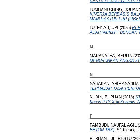
RESTU AGUNG WIJAYA D
LUMBANTOBING, JOHAN
KINERJA BERBASIS BAL
MANUFAKTUR FRP (FIBER
LUTFIYAH, UPI
(2025)
PER
ADAPTABILITY DENGAN
M
MARANATHA, BERLIN
(20
MENURUNKAN ANGKA KE
N
NABABAN, ARIF ANANDA
TERHADAP TASK PERFO
NUDIN, BURHAN
(2018)
S
Kasus PTS X di Kopertis Wi
P
PAMBUDI, NAUFAL AGIL
(
BETON TBK).
S1 thesis,
PERDANI, ULI RESTU
(20