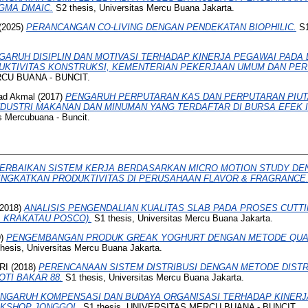
GMA DMAIC.
S2 thesis, Universitas Mercu Buana Jakarta.
(2025)
PERANCANGAN CO-LIVING DENGAN PENDEKATAN BIOPHILIC.
S1
GARUH DISIPLIN DAN MOTIVASI TERHADAP KINERJA PEGAWAI PADA 
UKTIVITAS KONSTRUKSI, KEMENTERIAN PEKERJAAN UMUM DAN PER
RCU BUANA - BUNCIT.
ad Akmal
(2017)
PENGARUH PERPUTARAN KAS DAN PERPUTARAN PIU
NDUSTRI MAKANAN DAN MINUMAN YANG TERDAFTAR DI BURSA EFEK I
s Mercubuana - Buncit.
ERBAIKAN SISTEM KERJA BERDASARKAN MICRO MOTION STUDY D
NGKATKAN PRODUKTIVITAS DI PERUSAHAAN FLAVOR & FRAGRANCE
2018)
ANALISIS PENGENDALIAN KUALITAS SLAB PADA PROSES CUT
T. KRAKATAU POSCO).
S1 thesis, Universitas Mercu Buana Jakarta.
9)
PENGEMBANGAN PRODUK GREAK YOGHURT DENGAN METODE QUAL
hesis, Universitas Mercu Buana Jakarta.
RI
(2018)
PERENCANAAN SISTEM DISTRIBUSI DENGAN METODE DIST
OTI BAKAR 88.
S1 thesis, Universitas Mercu Buana Jakarta.
NGARUH KOMPENSASI DAN BUDAYA ORGANISASI TERHADAP KINERJ
KSHOP JONGGOL.
S1 thesis, UNIVERSITAS MERCU BUANA - BUNCIT.