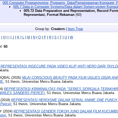
005 Computer Programmming, Programs, Data/Pemprograman Komputer, P
005.7 Data in Computer Systems/Data dalam Sistem-sistem Kompu
005.72 Data Preparation and Representation, Record Form
Representasi, Format Rekaman
(60)
Group by:
Creators
|
Item Type
G
|
H
|
I
|
J
|
K
|
L
|
M
|
N
|
O
|
P
|
R
|
S
|
T
|
U
|
W
el:
60
.
)
REPRESENTASI INSECURE PADA VIDEO KLIP ANTI HERO DARI TAYLO
karta.
IQBAL
(2026)
NILAI CONSCIOUS BEAUTY PADA FILM UGLIES (2024) AN
E.
S1 thesis, Universitas Mercu Buana Jakarta.
24)
REPRESENTASI KRIMINALITAS PADA "SERIES SERIGALA TERAKHIR
HARLES SANDERS PIERCE).
S1 thesis, Universitas Mercu Buana Jakarta.
(2018)
REPRESENTASI HEROISME DALAM SERIAL ANIME ONE PUNCH MA
Peirce).
S1 thesis, Universitas Mercu Buana Jakarta.
Y
(2024)
REPRESENTASI GENDER TOKOH JUNO DALAM FILM KUCUMB
ske).
S1 thesis, Universitas Mercu Buana Jakarta.