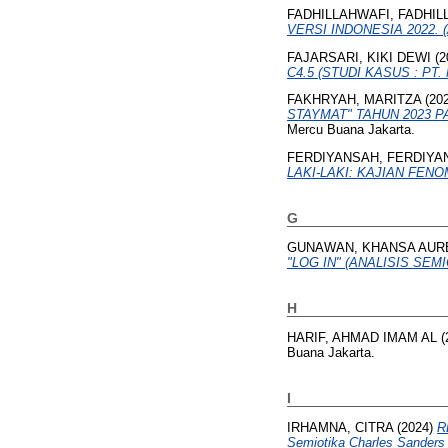
FADHILLAHWAFI, FADHIL
VERSI INDONESIA 2022. (An
FAJARSARI, KIKI DEWI
(2
C4.5 (STUDI KASUS : PT
FAKHRYAH, MARITZA
(20
STAYMAT" TAHUN 2023 P
Mercu Buana Jakarta.
FERDIYANSAH, FERDIYA
LAKI-LAKI: KAJIAN FEN
G
GUNAWAN, KHANSA AURE
"LOG IN" (ANALISIS SE
H
HARIF, AHMAD IMAM AL
(
Buana Jakarta.
I
IRHAMNA, CITRA
(2024)
R
Semiotika Charles Sanders 