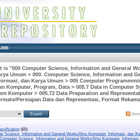
UMB
t is "000 Computer Science, Information and General W
arya Umum > 000. Computer Science, Information and G
formasi, dan Karya Umum > 005 Computer Programmmi
n Komputer, Program, Data > 005.7 Data in Computer S
em Komputer > 005.72 Data Preparation and Representa
rmats/Persiapan Data dan Representasi, Format Rekam
Ato
ssification
(60)
r Science, Information and General Works/Ilmu Komputer, Informasi, dan 
 Computer Science, Information and General Works/Ilmu Komputer, Informas