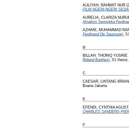
AULIYAH, RAHMAT NUR
(
FILM NGERI-NGERI SEDA
AURELIA, CLARIZA NURU
(Analisis Semiotika Ferdin
AZHARI, MUHAMMAD RAF
Ferdinand De Saussure).
S1
B
BILLAH, THORIQ YUSRIE
Roland Barthes).
S1 thesis,
C
CAESAR, LINTANG BRIAN
Buana Jakarta.
E
EFENDI, CYNTHIA AGUST
CHARLES SANDERS PIER
F