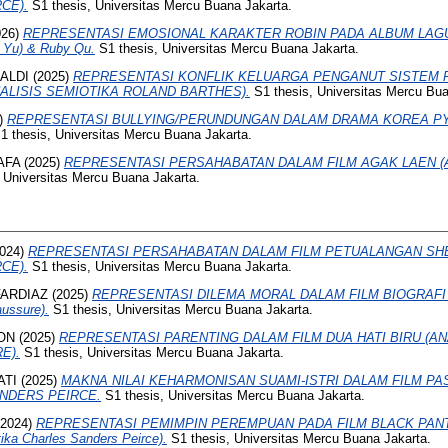
CE).
S1 thesis, Universitas Mercu Buana Jakarta.
026)
REPRESENTASI EMOSIONAL KARAKTER ROBIN PADA ALBUM LAGU 
 Yu) & Ruby Qu.
S1 thesis, Universitas Mercu Buana Jakarta.
ALDI
(2025)
REPRESENTASI KONFLIK KELUARGA PENGANUT SISTEM P
ALISIS SEMIOTIKA ROLAND BARTHES).
S1 thesis, Universitas Mercu Bua
)
REPRESENTASI BULLYING/PERUNDUNGAN DALAM DRAMA KOREA PYR
1 thesis, Universitas Mercu Buana Jakarta.
AFA
(2025)
REPRESENTASI PERSAHABATAN DALAM FILM AGAK LAEN (Anali
 Universitas Mercu Buana Jakarta.
024)
REPRESENTASI PERSAHABATAN DALAM FILM PETUALANGAN SHE
CE).
S1 thesis, Universitas Mercu Buana Jakarta.
ARDIAZ
(2025)
REPRESENTASI DILEMA MORAL DALAM FILM BIOGRAFI
ussure).
S1 thesis, Universitas Mercu Buana Jakarta.
ON
(2025)
REPRESENTASI PARENTING DALAM FILM DUA HATI BIRU (AN
E).
S1 thesis, Universitas Mercu Buana Jakarta.
ATI
(2025)
MAKNA NILAI KEHARMONISAN SUAMI-ISTRI DALAM FILM PAS
NDERS PEIRCE.
S1 thesis, Universitas Mercu Buana Jakarta.
2024)
REPRESENTASI PEMIMPIN PEREMPUAN PADA FILM BLACK PAN
ka Charles Sanders Peirce).
S1 thesis, Universitas Mercu Buana Jakarta.