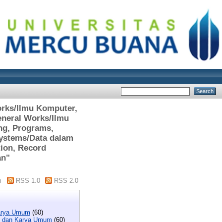
orks/Ilmu Komputer,
eneral Works/Ilmu
ng, Programs,
ystems/Data dalam
tion, Record
an"
m
RSS 1.0
RSS 2.0
Karya Umum
(60)
i, dan Karya Umum
(60)