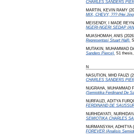
CHARLES SANDERS PIER
MARTIN, KEVIN RAMY
(2
MIX, CHEVY, ??? (Hei Jing
MEISENDY, I MADE REYN
NGERI-NGERI SEDAP (AN
MUASHOMAH, ANIS
(2026
Representasi Stuart Hall).
S
MUTAKIN, MUHAMMAD D
Sanders Pierce).
S1 thesis,
N
NASUTION, MHD FAUZI
(2
CHARLES SANDERS PIER
NUGRAHA, MUHAMMAD F
(Semiotika Ferdinand De Sa
NURFAUZI, ADITYA FURQ
FERDINAND DE SAUSSUR
NURHIDAYATI, NURHIDAY
SEMIOTIKA CHARLES SA
NURMANSYAH, ADHITYA
(
FOREVER (Analisis Semioti