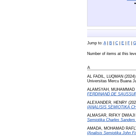
Jump to:
A
|
B
|
C
|
E
|
F
|
Number of items at this lev
A
AL FADIL, LUQMAN
(2024
Universitas Mercu Buana Ja
ALAMSYAH, MUHAMMAD 
FERDINAND DE SAUSSUR
ALEXANDER, HENRY
(20
(ANALISIS SEMIOTIKA C
ALMASAR, RIFKY DWIAJI
Semiotika Charles Sanders 
AMADA, MOHAMAD RAFL
(Analisis Semiotika John Fi