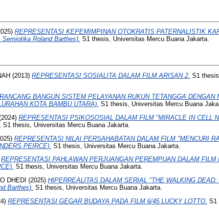
2025)
REPRESENTASI KEPEMIMPINAN OTOKRATIS PATERNALISTIK K
 Semiotika Roland Barthes).
S1 thesis, Universitas Mercu Buana Jakarta.
NAH
(2013)
REPRESENTASI SOSIALITA DALAM FILM ARISAN 2.
S1 thesis
RANCANG BANGUN SISTEM PELAYANAN RUKUN TETANGGA DENGAN 
ELURAHAN KOTA BAMBU UTARA).
S1 thesis, Universitas Mercu Buana Jakar
(2024)
REPRESENTASI PSIKOSOSIAL DALAM FILM "MIRACLE IN CELL NO
.
S1 thesis, Universitas Mercu Buana Jakarta.
025)
REPRESENTASI NILAI PERSAHABATAN DALAM FILM "MENCURI RA
NDERS PEIRCE).
S1 thesis, Universitas Mercu Buana Jakarta.
)
REPRESENTASI PAHLAWAN PERJUANGAN PEREMPUAN DALAM FILM MULA
CE).
S1 thesis, Universitas Mercu Buana Jakarta.
O DHEDI
(2025)
HIPERREALITAS DALAM SERIAL "THE WALKING DEAD:
nd Barthes).
S1 thesis, Universitas Mercu Buana Jakarta.
24)
REPRESENTASI GEGAR BUDAYA PADA FILM 6/45 LUCKY LOTTO.
S1 