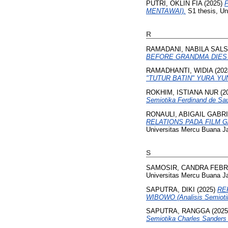
PUTRI, OKLIN FIA
(2025)
MENTAWAI).
S1 thesis, Un
R
RAMADANI, NABILA SAL
BEFORE GRANDMA DIES (Ana
RAMADHANTI, WIDIA
(202
"TUTUR BATIN" YURA YUNIT
ROKHIM, ISTIANA NUR
(2
Semiotika Ferdinand de Sau
RONAULI, ABIGAIL GABR
RELATIONS PADA FILM GAM
Universitas Mercu Buana Ja
S
SAMOSIR, CANDRA FEBR
Universitas Mercu Buana Ja
SAPUTRA, DIKI
(2025)
RE
WIBOWO (Analisis Semiotik
SAPUTRA, RANGGA
(202
Semiotika Charles Sanders 