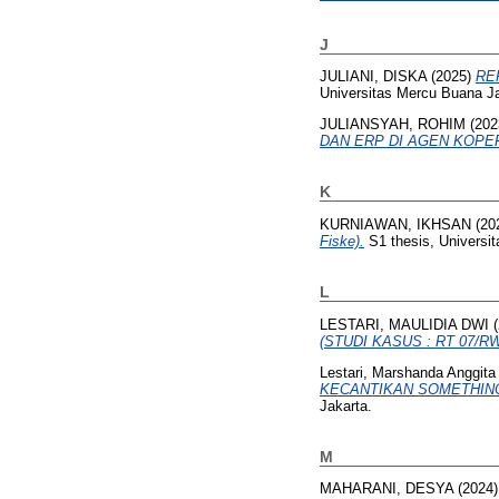
J
JULIANI, DISKA
(2025)
REP
Universitas Mercu Buana Ja
JULIANSYAH, ROHIM
(202
DAN ERP DI AGEN KOPE
K
KURNIAWAN, IKHSAN
(20
Fiske).
S1 thesis, Universi
L
LESTARI, MAULIDIA DWI
(
(STUDI KASUS : RT 07/
Lestari, Marshanda Anggita 
KECANTIKAN SOMETHINC
Jakarta.
M
MAHARANI, DESYA
(2024