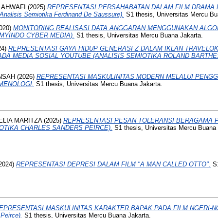
LAHWAFI
(2025)
REPRESENTASI PERSAHABATAN DALAM FILM DRAMA MI
alisis Semiotika Ferdinand De Saussure).
S1 thesis, Universitas Mercu Bu
020)
MONITORING REALISASI DATA ANGGARAN MENGGUNAKAN ALGOR
. MYINDO CYBER MEDIA).
S1 thesis, Universitas Mercu Buana Jakarta.
24)
REPRESENTASI GAYA HIDUP GENERASI Z DALAM IKLAN TRAVELOK
ADA MEDIA SOSIAL YOUTUBE (ANALISIS SEMIOTIKA ROLAND BARTHES
NSAH
(2026)
REPRESENTASI MASKULINITAS MODERN MELALUI PENG
OMENOLOGI.
S1 thesis, Universitas Mercu Buana Jakarta.
LIA MARITZA
(2025)
REPRESENTASI PESAN TOLERANSI BERAGAMA 
MIOTIKA CHARLES SANDERS PEIRCE).
S1 thesis, Universitas Mercu Buana 
2024)
REPRESENTASI DEPRESI DALAM FILM "A MAN CALLED OTTO".
S1
EPRESENTASI MASKULINITAS KARAKTER BAPAK PADA FILM NGERI-NGE
Peirce).
S1 thesis, Universitas Mercu Buana Jakarta.