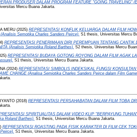
PERAN PRODUSER DALAM PROGRAM FEATURE "GOING TRAVELING" (
iversitas Mercu Buana Jakarta.
SA MERU
(2025)
REPRESENTASI KONFLIK KELUARGA DALAM FILM HOW
lisis Semotika Charles Sanders Peirce).
S1 thesis, Universitas Mercu B
4)
REPRESENTASI PENERIMAAN DIRI PEREMPUAN TENTANG CANTIK 
A (Analisis Semiotika Roland Barthes).
S2 thesis, Universitas Mercu Buan
025)
REPRESENTASI BUDAYA GOTONG ROYONG DALAM FILM AGAK LAEN (
ssure).
S1 thesis, Universitas Mercu Buana Jakarta.
INA
(2024)
REPRESENTASI SIMBOLIS INDEKSIKAL FUNGSI KONSULTAN 
E CHANGE (Analisa Semiotika Charles Sanders Peirce dalam Film Game
karta.
IYANTO
(2018)
REPRESENTASI PERSAHABATAN DALAM FILM TOBA D
karta.
PRESENTASI SPIRITUALITAS DALAM VIDEO KLIP "BERPAYUNG TUHAN
a Roland Barthes).
S1 thesis, Universitas Mercu Buana Jakarta.
5)
REPRESENTASI ROASTING PADA FISIK KARAKTER DI FILM CEK TOKO
Peirce).
S1 thesis, Universitas Mercu Buana Jakarta.