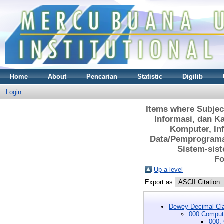
Home
About
Pencarian
Statistic
Digilib
Login
Items where Subjec
Informasi, dan K
Komputer, In
Data/Pemprograma
Sistem-sist
Fo
Up a level
Export as
Dewey Decimal Cla
000 Compute
000.