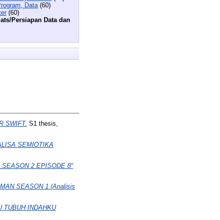
rogram, Data
(60)
ter
(60)
ats/Persiapan Data dan
R SWIFT.
S1 thesis,
ALISA SEMIOTIKA
 SEASON 2 EPISODE 8"
N SEASON 1 (Analisis
U TUBUH INDAHKU