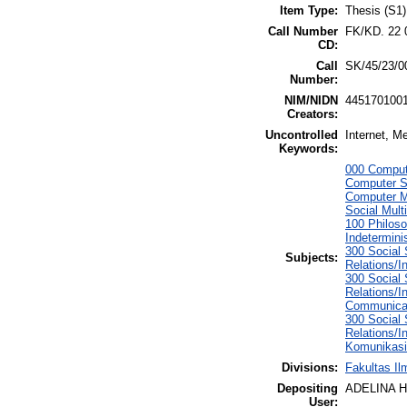
Item Type:
Thesis (S1)
Call Number
FK/KD. 22 
CD:
Call
SK/45/23/0
Number:
NIM/NIDN
445170100
Creators:
Uncontrolled
Internet, M
Keywords:
000 Comput
Computer S
Computer M
Social Mult
100 Philoso
Indetermin
300 Social 
Subjects:
Relations/I
300 Social 
Relations/I
Communicat
300 Social 
Relations/I
Komunikasi
Divisions:
Fakultas Il
Depositing
ADELINA 
User: