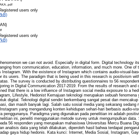
KA..pdf
Registered users only
2kB)
RAN)
df
Registered users only
7kB)
enomenon we can not avoid. Especially in digital form. Digital technology itse
ranging from communication, education, information, and much more. One of th
s Instagram. With the existence of Instagram which contains audio-visual-based
for its users. The paradigm that is being used in this research is positivism wi
atas. The survey is conducted by distributing questionnaires to 56 responden
oring in Digital Communication 2017-2019. From the results of research and 
ained that there is a low influence of Instagram social media exposure to a hedo
stagram, Lifestyle, Hedonist Kemajuan teknologi merupakan sebuah fenomena y
tuk digital. Teknologi digital sendiri berkembang sangat pesat dan mencakup 
masi, dan masih banyak lagi. Salah satu sosial media yang sekarang sedang
Instagram yang mengandung konten kehidupan sehari-hari berbasis audio-vi
ra penggunanya. Paradigma yang digunakan pada penelitian ini adalah posit
penelitian ini, peneliti menggunakan metode survey untuk mengumpulkan data.
ada 56 responden yang merupakan mahasiswa Universitas Mercu Buana Digi
 dan analisis data yang telah dilakukan, diperoleh hasil bahwa terdapat pengar
hadap gaya hidup hedonis. Kata kunci: Internet, Media Sosial, Instagram, Ga