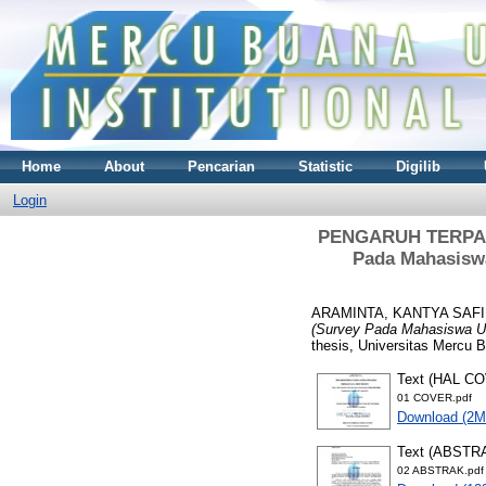
Home
About
Pencarian
Statistic
Digilib
Login
PENGARUH TERPAA
Pada Mahasiswa
ARAMINTA, KANTYA SAF
(Survey Pada Mahasiswa Un
thesis, Universitas Mercu 
Text (HAL C
01 COVER.pdf
Download (2M
Text (ABSTR
02 ABSTRAK.pdf