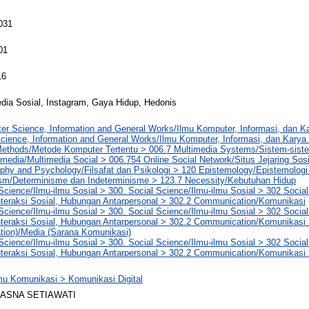
031
01
16
edia Sosial, Instagram, Gaya Hidup, Hedonis
er Science, Information and General Works/Ilmu Komputer, Informasi, dan 
cience, Information and General Works/Ilmu Komputer, Informasi, dan Kary
ethods/Metode Komputer Tertentu > 006.7 Multimedia Systems/Sistem-siste
imedia/Multimedia Social > 006.754 Online Social Network/Situs Jejaring Sosi
phy and Psychology/Filsafat dan Psikologi > 120 Epistemology/Epistemolog
ism/Determinisme dan Indeterminisme > 123.7 Necessity/Kebutuhan Hidup
Science/Ilmu-ilmu Sosial > 300. Social Science/Ilmu-ilmu Sosial > 302 Social 
nteraksi Sosial, Hubungan Antarpersonal > 302.2 Communication/Komunikasi
Science/Ilmu-ilmu Sosial > 300. Social Science/Ilmu-ilmu Sosial > 302 Social 
nteraksi Sosial, Hubungan Antarpersonal > 302.2 Communication/Komunikasi
ion)/Media (Sarana Komunikasi)
Science/Ilmu-ilmu Sosial > 300. Social Science/Ilmu-ilmu Sosial > 302 Social 
nteraksi Sosial, Hubungan Antarpersonal > 302.2 Communication/Komunikasi 
mu Komunikasi > Komunikasi Digital
HASNA SETIAWATI