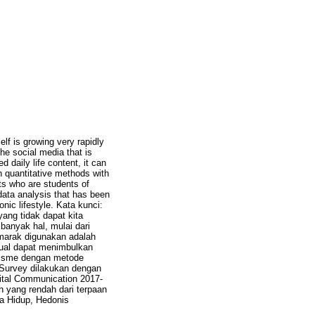
lf is growing very rapidly
e social media that is
 daily life content, it can
th quantitative methods with
ts who are students of
data analysis that has been
nic lifestyle. Kata kunci:
ang tidak dapat kita
banyak hal, mulai dari
 marak digunakan adalah
sual dapat menimbulkan
ivisme dengan metode
 Survey dilakukan dengan
tal Communication 2017-
uh yang rendah dari terpaan
ya Hidup, Hedonis