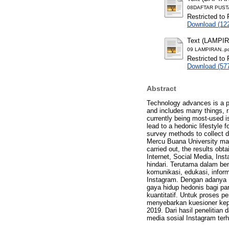
08DAFTAR PUSTA
Restricted to 
Download (12
Text (LAMPI
09 LAMPIRAN..p
Restricted to 
Download (57
Abstract
Technology advances is a ph
and includes many things, 
currently being most-used i
lead to a hedonic lifestyle 
survey methods to collect d
Mercu Buana University maj
carried out, the results obt
Internet, Social Media, In
hindari. Terutama dalam ben
komunikasi, edukasi, infor
Instagram. Dengan adanya 
gaya hidup hedonis bagi pa
kuantitatif. Untuk proses 
menyebarkan kuesioner kep
2019. Dari hasil penelitian
media sosial Instagram ter