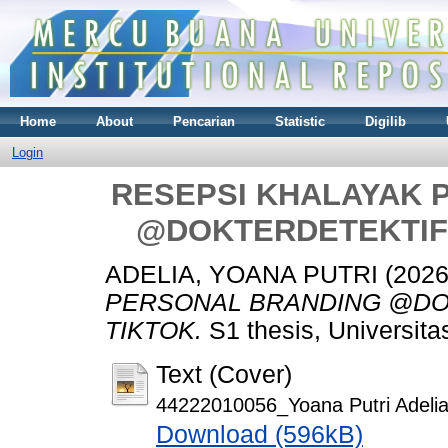
Home
About
Pencarian
Statistic
Digilib
Login
RESEPSI KHALAYAK 
@DOKTERDETEKTIF 
ADELIA, YOANA PUTRI
(202
PERSONAL BRANDING @DOK
TIKTOK.
S1 thesis, Universit
Text (Cover)
44222010056_Yoana Putri Adelia
Download (596kB)