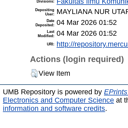
Fakultas Ilmu Komuni
Divisions:
Depositing
MAYLIANA NUR UTA
User:
Date
04 Mar 2026 01:52
Deposited:
Last
04 Mar 2026 01:52
Modified:
http://repository.merc
URI:
Actions (login required)
View Item
UMB Repository is powered by
EPrints
Electronics and Computer Science
at t
information and software credits
.