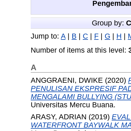
Pengemban
Group by:
C
Jump to:
A
|
B
|
C
|
F
|
G
|
H
|
Number of items at this level:
A
ANGGRAENI, DWIKE
(2020)
PENULISAN EKSPRESIF PAD
MENGALAMI BULLYING (STUDI
Universitas Mercu Buana.
ARASY, ADRIAN
(2019)
EVAL
WATERFRONT BAYWALK MAL