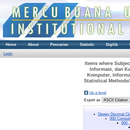
Home
About
Pencarian
Statistic
Digilib
Login
Items where Subjec
Informasi, dan K
Komputer, Informa
Statistical Methods
Up a level
Export as
Dewey Decimal Cla
000 Compute
000.