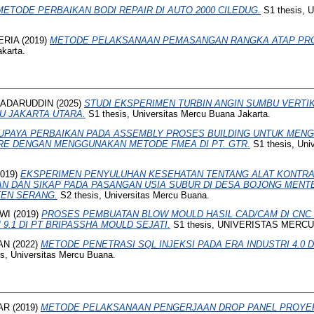
METODE PERBAIKAN BODI REPAIR DI AUTO 2000 CILEDUG.
S1 thesis, U
ERIA
(2019)
METODE PELAKSANAAN PEMASANGAN RANGKA ATAP PRO
karta.
ADARUDDIN
(2025)
STUDI EKSPERIMEN TURBIN ANGIN SUMBU VERTIK
U JAKARTA UTARA.
S1 thesis, Universitas Mercu Buana Jakarta.
UPAYA PERBAIKAN PADA ASSEMBLY PROSES BUILDING UNTUK MEN
RE DENGAN MENGGUNAKAN METODE FMEA DI PT. GTR.
S1 thesis, Uni
019)
EKSPERIMEN PENYULUHAN KESEHATAN TENTANG ALAT KONTRA
N DAN SIKAP PADA PASANGAN USIA SUBUR DI DESA BOJONG MEN
TEN SERANG.
S2 thesis, Universitas Mercu Buana.
WI
(2019)
PROSES PEMBUATAN BLOW MOULD HASIL CAD/CAM DI CNC 
.1 DI PT BRIPASSHA MOULD SEJATI.
S1 thesis, UNIVERISTAS MERCU
AN
(2022)
METODE PENETRASI SQL INJEKSI PADA ERA INDUSTRI 4.0 D
s, Universitas Mercu Buana.
AR
(2019)
METODE PELAKSANAAN PENGERJAAN DROP PANEL PROYEK