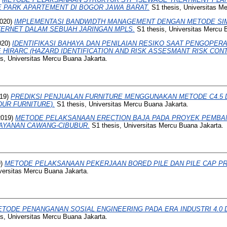
 PARK APARTEMENT DI BOGOR JAWA BARAT.
S1 thesis, Universitas M
020)
IMPLEMENTASI BANDWIDTH MANAGEMENT DENGAN METODE SI
TERNET DALAM SEBUAH JARINGAN MPLS.
S1 thesis, Universitas Mercu 
020)
IDENTIFIKASI BAHAYA DAN PENILAIAN RESIKO SAAT PENGOPER
IRARC (HAZARD IDENTIFICATION AND RISK ASSESMANT RISK CONT
s, Universitas Mercu Buana Jakarta.
19)
PREDIKSI PENJUALAN FURNITURE MENGGUNAKAN METODE C4.5
DUR FURNITURE).
S1 thesis, Universitas Mercu Buana Jakarta.
2019)
METODE PELAKSANAAN ERECTION BAJA PADA PROYEK PEMBA
AYANAN CAWANG-CIBUBUR.
S1 thesis, Universitas Mercu Buana Jakarta.
9)
METODE PELAKSANAAN PEKERJAAN BORED PILE DAN PILE CAP P
versitas Mercu Buana Jakarta.
TODE PENANGANAN SOSIAL ENGINEERING PADA ERA INDUSTRI 4.0 D
s, Universitas Mercu Buana Jakarta.