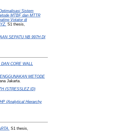
ptimalisasi Sistem
 Metode MTBF dan MTTR
ting Votator di
XYZ.
S1 thesis,
AN SEPATU NB 997H DI
 DAN CORE WALL
 MENGGUNAKAN METODE
ana Jakarta.
H (STRESSLEZ.ID)
Analytical Hierarchy
RTA.
S1 thesis,