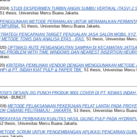
2024)
STUDI EKSPERIMEN TURBIN ANGIN SUMBU VERTIKAL (TASV) 2 
S1 thesis, Universitas Mercu Buana Jakarta.
PENGGUNAAN METODE PERAMALAN UNTUK MERAMALKAN PERMINT
SEMPURNA.
S1 thesis, Universitas Mercu Buana Jakarta.
STRATEGI PENCAPAIAN TARGET PENJUALAN JASA SALON MOBIL XY
ETODE TOWS DAN ANALISA EFAS - IFAS.
S1 thesis, Universitas Merc
020)
OPTIMASI RUTE PENGANGKUTAN SAMPAH DI KECAMATAN JATI
NG PROBLEM WITH TIME WINDOWS DAN NEAREST INSERTION HEURIS
ekasi.
20)
KRITERIA PEMILIHAN VENDOR DENGAN MENGGUNAKAN METODE 
) di PT. INDAH KIAT PULP & PAPER TBK.
S1 thesis, Universitas Mercu
OSES DESAIN JIG PUNCH PRODUK 8001 COVER DI PT. KEMAS INDAH
NA - BUNCIT.
019)
METODE PELAKSANAAN PEKERJAAN PELAT LANTAI PADA PROY
OR CABANG PELITAMAJU - JAKARTA.
S1 thesis, Universitas Mercu Buana
REKAYASA PERBAIKAN KUALITAS HASIL GILING PULP PADA HYDRAP
2 thesis, Universitas Mercu Buana Jakarta.
METODE SCRUM UNTUK PENGEMBANGAN APLIKASI PENCARIAN GURU NG
Buana Jakarta.