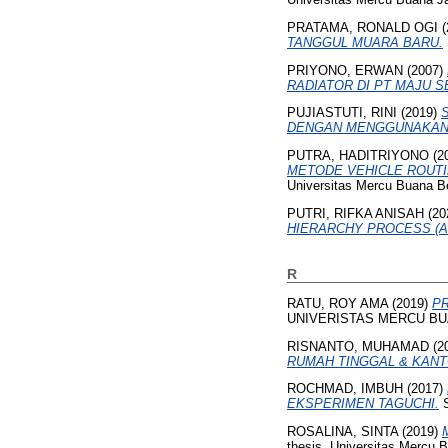
PRATAMA, RONALD OGI
(
TANGGUL MUARA BARU.
PRIYONO, ERWAN
(2007)
RADIATOR DI PT MAJU 
PUJIASTUTI, RINI
(2019)
DENGAN MENGGUNAKAN M
PUTRA, HADITRIYONO
(2
METODE VEHICLE ROUTI
Universitas Mercu Buana B
PUTRI, RIFKA ANISAH
(20
HIERARCHY PROCESS (AHP
R
RATU, ROY AMA
(2019)
PR
UNIVERISTAS MERCU BUA
RISNANTO, MUHAMAD
(2
RUMAH TINGGAL & KANT
ROCHMAD, IMBUH
(2017)
EKSPERIMEN TAGUCHI.
S
ROSALINA, SINTA
(2019)
thesis, Universitas Mercu 