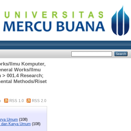
orks/Ilmu Komputer,
eneral Works/Ilmu
 > 001.4 Research;
mental Methods/Riset
m
RSS 1.0
RSS 2.0
Karya Umum
(108)
i, dan Karya Umum
(108)