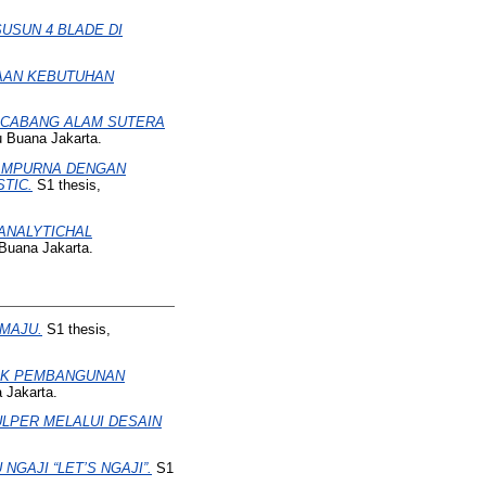
SUSUN 4 BLADE DI
AAN KEBUTUHAN
Z CABANG ALAM SUTERA
u Buana Jakarta.
SAMPURNA DENGAN
TIC.
S1 thesis,
ANALYTICHAL
 Buana Jakarta.
 MAJU.
S1 thesis,
EK PEMBANGUNAN
 Jakarta.
ULPER MELALUI DESAIN
AJI “LET’S NGAJI”.
S1