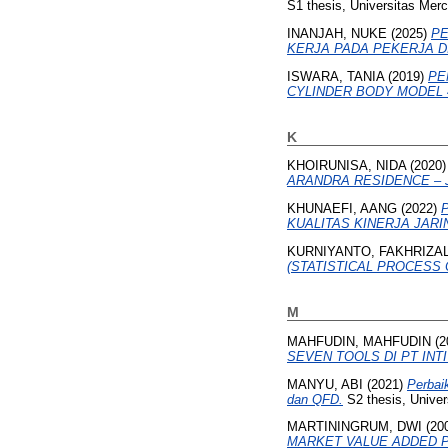
S1 thesis, Universitas Mer
INANJAH, NUKE
(2025)
PE
KERJA PADA PEKERJA D
ISWARA, TANIA
(2019)
PE
CYLINDER BODY MODEL 4
K
KHOIRUNISA, NIDA
(2020
ARANDRA RESIDENCE – 
KHUNAEFI, AANG
(2022)
KUALITAS KINERJA JARI
KURNIYANTO, FAKHRIZAL
(STATISTICAL PROCESS 
M
MAHFUDIN, MAHFUDIN
(2
SEVEN TOOLS DI PT INT
MANYU, ABI
(2021)
Perbai
dan QFD.
S2 thesis, Univer
MARTININGRUM, DWI
(20
MARKET VALUE ADDED P