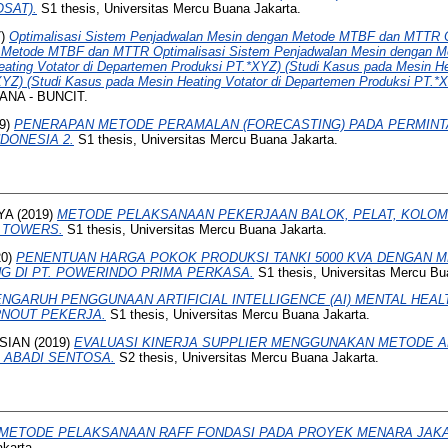
SAT).
S1 thesis, Universitas Mercu Buana Jakarta.
7)
Optimalisasi Sistem Penjadwalan Mesin dengan Metode MTBF dan MTTR O
n Metode MTBF dan MTTR Optimalisasi Sistem Penjadwalan Mesin dengan
ating Votator di Departemen Produksi PT.*XYZ) (Studi Kasus pada Mesin Hea
YZ) (Studi Kasus pada Mesin Heating Votator di Departemen Produksi PT.*
NA - BUNCIT.
9)
PENERAPAN METODE PERAMALAN (FORECASTING) PADA PERMINTA
DONESIA 2.
S1 thesis, Universitas Mercu Buana Jakarta.
YA
(2019)
METODE PELAKSANAAN PEKERJAAN BALOK, PELAT, KOLOM
E TOWERS.
S1 thesis, Universitas Mercu Buana Jakarta.
20)
PENENTUAN HARGA POKOK PRODUKSI TANKI 5000 KVA DENGAN
NG DI PT. POWERINDO PRIMA PERKASA.
S1 thesis, Universitas Mercu Bu
NGARUH PENGGUNAAN ARTIFICIAL INTELLIGENCE (AI) MENTAL HEALT
RNOUT PEKERJA.
S1 thesis, Universitas Mercu Buana Jakarta.
SIAN
(2019)
EVALUASI KINERJA SUPPLIER MENGGUNAKAN METODE AHP (
A ABADI SENTOSA.
S2 thesis, Universitas Mercu Buana Jakarta.
METODE PELAKSANAAN RAFF FONDASI PADA PROYEK MENARA JAKA
karta.