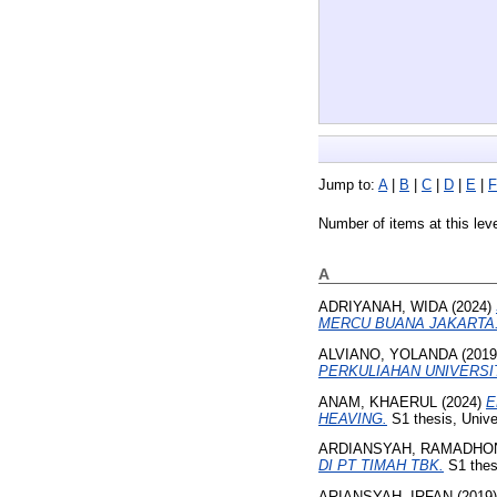
Jump to:
A
|
B
|
C
|
D
|
E
|
F
Number of items at this lev
A
ADRIYANAH, WIDA
(2024)
MERCU BUANA JAKARTA
ALVIANO, YOLANDA
(201
PERKULIAHAN UNIVERSI
ANAM, KHAERUL
(2024)
E
HEAVING.
S1 thesis, Unive
ARDIANSYAH, RAMADHO
DI PT TIMAH TBK.
S1 thes
ARIANSYAH, IRFAN
(2019