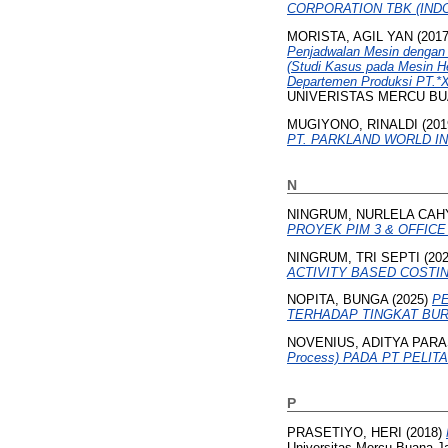
CORPORATION TBK (INDO
MORISTA, AGIL YAN
(201
Penjadwalan Mesin denga
(Studi Kasus pada Mesin He
Departemen Produksi PT.*X
UNIVERISTAS MERCU BUA
MUGIYONO, RINALDI
(201
PT. PARKLAND WORLD IN
N
NINGRUM, NURLELA CAH
PROYEK PIM 3 & OFFIC
NINGRUM, TRI SEPTI
(20
ACTIVITY BASED COSTI
NOPITA, BUNGA
(2025)
PE
TERHADAP TINGKAT BU
NOVENIUS, ADITYA PARA
Process) PADA PT PELIT
P
PRASETIYO, HERI
(2018)
Universitas Mercu Buana Ja