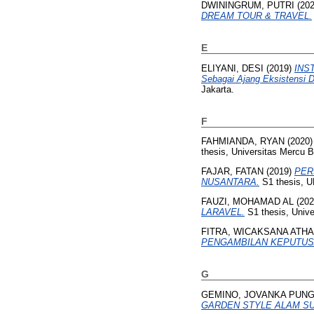
DWININGRUM, PUTRI
(20
DREAM TOUR & TRAVEL.
E
ELIYANI, DESI
(2019)
INST
Sebagai Ajang Eksistensi D
Jakarta.
F
FAHMIANDA, RYAN
(2020
thesis, Universitas Mercu 
FAJAR, FATAN
(2019)
PER
NUSANTARA.
S1 thesis,
FAUZI, MOHAMAD AL
(20
LARAVEL.
S1 thesis, Unive
FITRA, WICAKSANA ATHA
PENGAMBILAN KEPUTUS
G
GEMINO, JOVANKA PUN
GARDEN STYLE ALAM SU