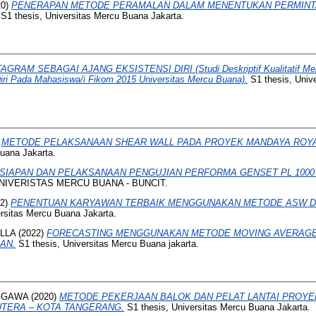
20)
PENERAPAN METODE PERAMALAN DALAM MENENTUKAN PERMINT
S1 thesis, Universitas Mercu Buana Jakarta.
AGRAM SEBAGAI AJANG EKSISTENSI DIRI (Studi Deskriptif Kualitatif Me
iri Pada Mahasiswa/i Fikom 2015 Universitas Mercu Buana).
S1 thesis, Univ
)
METODE PELAKSANAAN SHEAR WALL PADA PROYEK MANDAYA ROYAL
Buana Jakarta.
SIAPAN DAN PELAKSANAAN PENGUJIAN PERFORMA GENSET PL 1000 
 UNIVERISTAS MERCU BUANA - BUNCIT.
22)
PENENTUAN KARYAWAN TERBAIK MENGGUNAKAN METODE ASW 
rsitas Mercu Buana Jakarta.
LLA
(2022)
FORECASTING MENGGUNAKAN METODE MOVING AVERAG
AN.
S1 thesis, Universitas Mercu Buana jakarta.
GGAWA
(2020)
METODE PEKERJAAN BALOK DAN PELAT LANTAI PROYE
TERA – KOTA TANGERANG.
S1 thesis, Universitas Mercu Buana Jakarta.