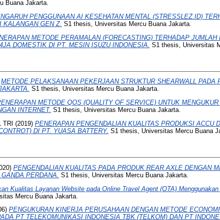
cu Buana Jakarta.
NGARUH PENGGUNAAN AI KESEHATAN MENTAL (STRESSLEZ.ID) TER
I KALANGAN GEN Z.
S1 thesis, Universitas Mercu Buana Jakarta.
NERAPAN METODE PERAMALAN (FORECASTING) TERHADAP JUMLAH
JA DOMESTIK DI PT. MESIN ISUZU INDONESIA.
S1 thesis, Universitas 
)
METODE PELAKSANAAN PEKERJAAN STRUKTUR SHEARWALL PADA
JAKARTA.
S1 thesis, Universitas Mercu Buana Jakarta.
PENERAPAN METODE QOS (QUALITY OF SERVICE) UNTUK MENGUKUR
NGAN INTERNET.
S1 thesis, Universitas Mercu Buana Jakarta.
 TRI
(2019)
PENERAPAN PENGENDALIAN KUALITAS PRODUKSI ACCU 
CONTROT) DI PT. YUASA BATTERY.
S1 thesis, Universitas Mercu Buana J
020)
PENGENDALIAN KUALITAS PADA PRODUK REAR AXLE DENGAN
I GANDA PERDANA.
S1 thesis, Universitas Mercu Buana Jakarta.
kan Kualitas Layanan Website pada Online Travel Agent (OTA) Menggunakan
sitas Mercu Buana Jakarta.
06)
PENGUKURAN KINERJA PERUSAHAAN DENGAN METODE ECONOMI
ADA PT TELEKOMUNIKASI INDONESIA TBK (TELKOM) DAN PT INDONE