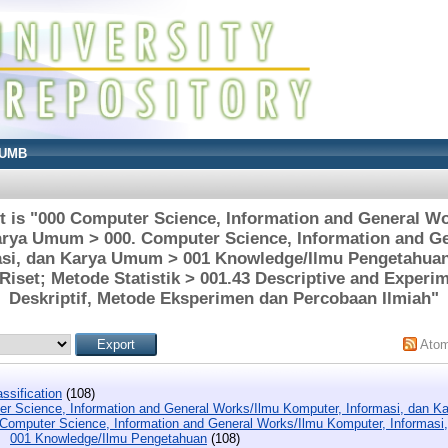
UMB
t is "000 Computer Science, Information and General W
arya Umum > 000. Computer Science, Information and G
si, dan Karya Umum > 001 Knowledge/Ilmu Pengetahuan
/Riset; Metode Statistik > 001.43 Descriptive and Experi
Deskriptif, Metode Eksperimen dan Percobaan Ilmiah"
Ato
ssification
(108)
r Science, Information and General Works/Ilmu Komputer, Informasi, dan 
 Computer Science, Information and General Works/Ilmu Komputer, Informas
001 Knowledge/Ilmu Pengetahuan
(108)