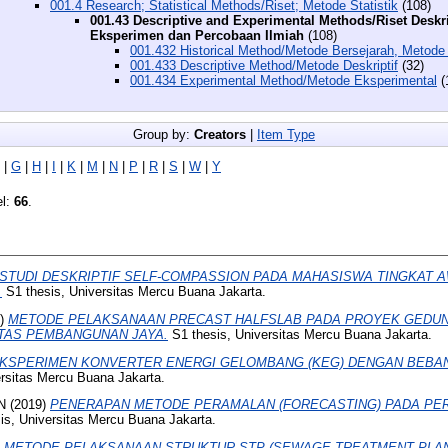
001.4 Research; Statistical Methods/Riset; Metode Statistik
(108)
001.43 Descriptive and Experimental Methods/Riset Deskri
Eksperimen dan Percobaan Ilmiah
(108)
001.432 Historical Method/Metode Bersejarah, Metode 
001.433 Descriptive Method/Metode Deskriptif
(32)
001.434 Experimental Method/Metode Eksperimental
(
Group by:
Creators
|
Item Type
|
G
|
H
|
I
|
K
|
M
|
N
|
P
|
R
|
S
|
W
|
Y
el:
66
.
STUDI DESKRIPTIF SELF-COMPASSION PADA MAHASISWA TINGKAT A
.
S1 thesis, Universitas Mercu Buana Jakarta.
9)
METODE PELAKSANAAN PRECAST HALFSLAB PADA PROYEK GEDUN
TAS PEMBANGUNAN JAYA.
S1 thesis, Universitas Mercu Buana Jakarta.
KSPERIMEN KONVERTER ENERGI GELOMBANG (KEG) DENGAN BEBAN
rsitas Mercu Buana Jakarta.
N
(2019)
PENERAPAN METODE PERAMALAN (FORECASTING) PADA PE
is, Universitas Mercu Buana Jakarta.
)
METODE PELAKSANAAN STRUKTUR STP (SEWAGE TREATMENT PLAN