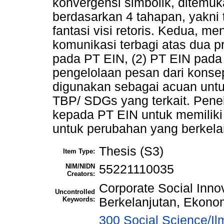
konvergensi simbolik, ditemuk
berdasarkan 4 tahapan, yakni te
fantasi visi retoris. Kedua, me
komunikasi terbagi atas dua p
pada PT EIN, (2) PT EIN pada 
pengelolaan pesan dari konsep 
digunakan sebagai acuan unt
TBP/ SDGs yang terkait. Penel
kepada PT EIN untuk memilik
untuk perubahan yang berkela
Thesis (S3)
Item Type:
NIM/NIDN
55221110035
Creators:
Corporate Social Inno
Uncontrolled
Keywords:
Berkelanjutan, Ekonom
300 Social Science/Il