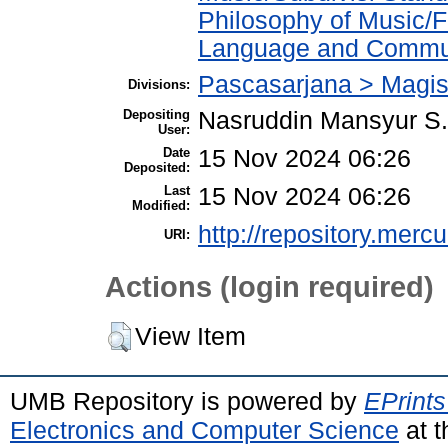
Philosophy of Music/F
Language and Commun
Pascasarjana > Magis
Divisions:
Depositing
Nasruddin Mansyur 
User:
Date
15 Nov 2024 06:26
Deposited:
Last
15 Nov 2024 06:26
Modified:
http://repository.merc
URI:
Actions (login required)
View Item
UMB Repository is powered by
EPrints
Electronics and Computer Science
at t