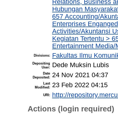
Relations, Business a
Hubungan Masyarakat,
657 Accounting/Akunta
Enterprises Enganged 
Activities/Akuntansi 
Kegiatan Tertentu > 
Entertainment Media/
Fakultas Ilmu Komuni
Divisions:
Depositing
Dede Muksin Lubis
User:
Date
24 Nov 2021 04:37
Deposited:
Last
23 Feb 2022 04:15
Modified:
http://repository.merc
URI:
Actions (login required)