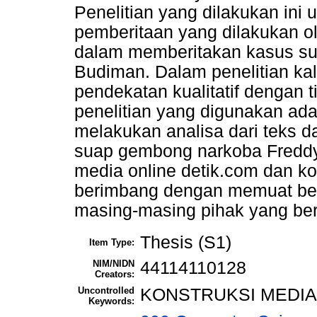
Penelitian yang dilakukan ini
pemberitaan yang dilakukan 
dalam memberitakan kasus s
Budiman. Dalam penelitian kal
pendekatan kualitatif dengan ti
penelitian yang digunakan ad
melakukan analisa dari teks d
suap gembong narkoba Freddy
media online detik.com dan k
berimbang dengan memuat beri
masing-masing pihak yang berk
Thesis (S1)
Item Type:
NIM/NIDN
44114110128
Creators:
Uncontrolled
KONSTRUKSI MEDIA
Keywords: