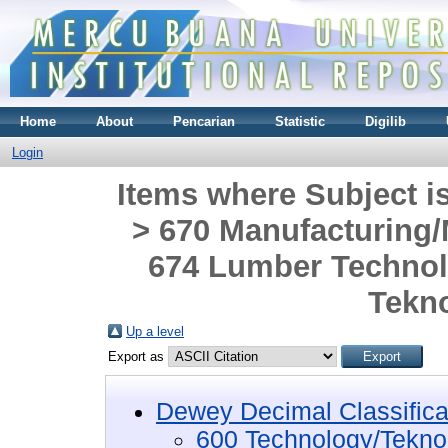
Home
About
Pencarian
Statistic
Digilib
Login
Items where Subject i
> 670 Manufacturing/
674 Lumber Technol
Tekn
Up a level
Export as
Dewey Decimal Classifica
600 Technology/Tekno