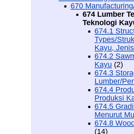
670 Manufacturing/
674 Lumber Te
Teknologi Kay
674.1 Struc
Types/Struk
Kayu, Jeni
674.2 Sawmi
Kayu
(2)
674.3 Stora
Lumber/Pen
674.4 Produ
Produksi K
674.5 Grad
Menurut Mu
674.8 Wood
(14)