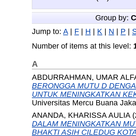
Group by:
C
Jump to:
A
|
F
|
H
|
K
|
N
|
P
|
Number of items at this level:
A
ABDURRAHMAN, UMAR ALF
BERONGGA MUTU D DENGA
UNTUK MENINGKATKAN KEK
Universitas Mercu Buana Jaka
ANANDA, KHARISSA AULIA
(
DALAM MENINGKATKAN MU
BHAKTI ASIH CILEDUG KOT