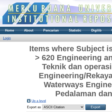
Home
About
Pencarian
Statistic
Digilib
Login
Items where Subject i
> 620 Engineering a
Teknik dan operasi
Engineering/Rekayas
Waterways Enginee
Pedalaman dan
Up a level
Export as