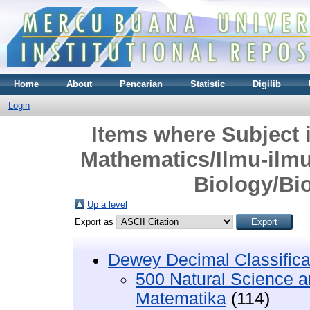
Home
About
Pencarian
Statistic
Digilib
Login
Items where Subject 
Mathematics/Ilmu-ilm
Biology/Bio
Up a level
Export as
Dewey Decimal Classifica
500 Natural Science 
Matematika
(114)