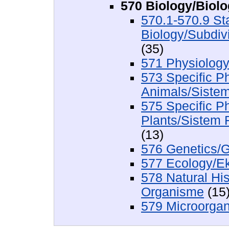
570 Biology/Biolo
570.1-570.9 St
Biology/Subdivi
(35)
571 Physiology/
573 Specific P
Animals/Sistem
575 Specific P
Plants/Sistem 
(13)
576 Genetics/G
577 Ecology/Ek
578 Natural Hi
Organisme
(15
579 Microorga