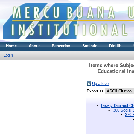
Home
About
Pencarian
Statistic
Digilib
Login
Items where Subjec
Educational Ins
Up a level
Export as
Dewey Decimal Cla
300 Social 
370 