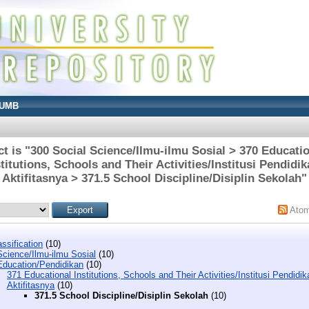
UMB
t is "300 Social Science/Ilmu-ilmu Sosial > 370 Educati
titutions, Schools and Their Activities/Institusi Pendidi
Aktifitasnya > 371.5 School Discipline/Disiplin Sekolah"
Ato
ssification
(10)
Science/Ilmu-ilmu Sosial
(10)
Education/Pendidikan
(10)
371 Educational Institutions, Schools and Their Activities/Institusi Pendidi
Aktifitasnya
(10)
371.5 School Discipline/Disiplin Sekolah
(10)