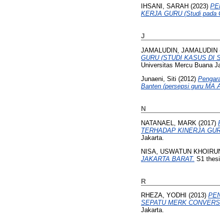
IHSANI, SARAH
(2023)
PE
KERJA GURU (Studi pada G
J
JAMALUDIN, JAMALUDIN
GURU (STUDI KASUS DI
Universitas Mercu Buana Ja
Junaeni, Siti
(2012)
Pengara
Banten (persepsi guru MA A
N
NATANAEL, MARK
(2017)
TERHADAP KINERJA GUR
Jakarta.
NISA, USWATUN KHOIRU
JAKARTA BARAT.
S1 thesi
R
RHEZA, YODHI
(2013)
PE
SEPATU MERK CONVERSE
Jakarta.