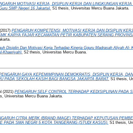
NGARUH MOTIVASI KERJA, DISIPLIN KERJA DAN LINGKUNGAN KERJA
uru SMP Negeri 16 Jakarta).
S1 thesis, Universitas Mercu Buana Jakarta.
(2017)
PENGARUH KOMPETENSI, MOTIVASI KERJA DAN DISIPLIN KER
 SMK KARYA FAJAR KECAMATAN PETIR KABUPATEN SERANG PROVINSI
karta.
uh Disiplin Dan Motivasi Kerja Terhadap Kinerja Gguru Madrasah Aliyah Al- 
l-Khaeriyah).
S2 thesis, Universitas Mercu Buana.
PENGARUH GAYA KEPEMIMPINAN DEMOKRATIS, DISIPLIN KERJA, DA
U PADA SEKOLAH KASIH BAGI BANGSA JAKARTA BARAT.
S1 thesis, U
N
(2021)
PENGARUH SELF CONTROL TERHADAP KEDISIPLINAN PADA S
s, Universitas Mercu Buana Jakarta.
NGARUH CITRA MERK (BRAND IMAGE) TERHADAP KEPUTUSAN PEMB
 PADA SMA NEGRI 5 KOTA TANGERANG (STUDI KASUS).
S1 thesis, Un