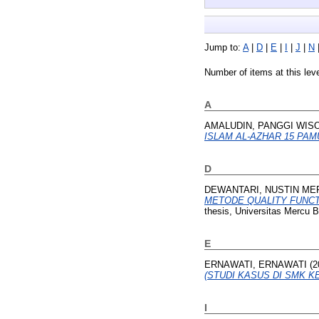
Jump to:
A
|
D
|
E
|
I
|
J
|
N
Number of items at this lev
A
AMALUDIN, PANGGI WIS
ISLAM AL-AZHAR 15 PAM
D
DEWANTARI, NUSTIN ME
METODE QUALITY FUNCT
thesis, Universitas Mercu 
E
ERNAWATI, ERNAWATI
(2
(STUDI KASUS DI SMK 
I