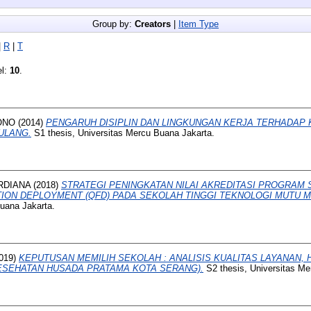
Group by:
Creators
|
Item Type
|
R
|
T
el:
10
.
ONO
(2014)
PENGARUH DISIPLIN DAN LINGKUNGAN KERJA TERHADAP 
ULANG.
S1 thesis, Universitas Mercu Buana Jakarta.
RDIANA
(2018)
STRATEGI PENINGKATAN NILAI AKREDITASI PROGRAM
ION DEPLOYMENT (QFD) PADA SEKOLAH TINGGI TEKNOLOGI MUTU 
Buana Jakarta.
019)
KEPUTUSAN MEMILIH SEKOLAH : ANALISIS KUALITAS LAYANAN,
KESEHATAN HUSADA PRATAMA KOTA SERANG).
S2 thesis, Universitas Me