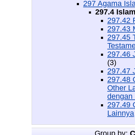
297 Agama Isl
297.4 Isla
297.42 
297.43 
297.45 
Testame
297.46 
(3)
297.47 
297.48 
Other L
dengan
297.49 
Lainnya
Group by:
C