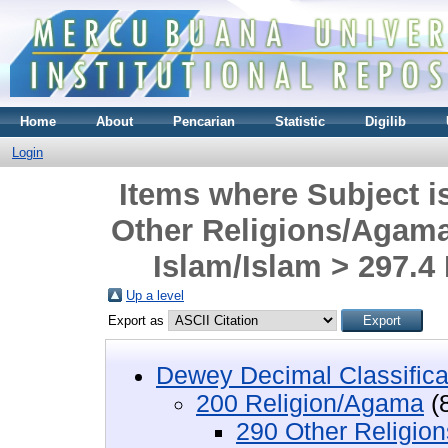
Home
About
Pencarian
Statistic
Digilib
Login
Items where Subject i
Other Religions/Agama
Islam/Islam > 297.4
Up a level
Export as
Dewey Decimal Classifica
200 Religion/Agama
(
290 Other Religio