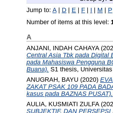
Jump to:
A
|
D
|
E
|
F
|
I
|
M
|
P
Number of items at this level:
A
ANJANI, INDAH CAHAYA
(20
Central Asia Tbk pada Digital
pada Mahasiswa Pengguna BCA
Buana).
S1 thesis, Universita
ANUGRAH, BAYU
(2020)
EVA
ZAKAT PSAK 109 PADA BADA
kasus pada BAZNAS PUSAT).
AULIA, KUSMIATI ZULFA
(20
SUBJEKTIF, DAN PERSEPS